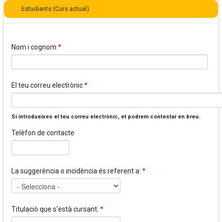
Estudiants (Curs actual)
Nom i cognom
*
El teu correu electrònic
*
Si introdueixes el teu correu electrònic, et podrem contestar en breu.
Telèfon de contacte
La suggerència o incidència és referent a:
*
Titulació que s'està cursant:
*