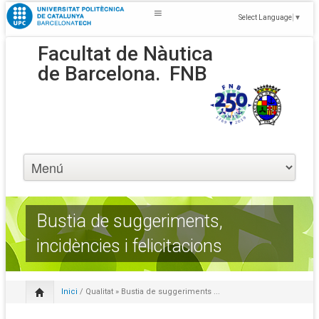
Select Language
▼
Facultat de Nàutica
de Barcelona.
FNB
Bustia de suggeriments,
incidències i felicitacions
Inici
/
Qualitat
» Bustia de suggeriments ...