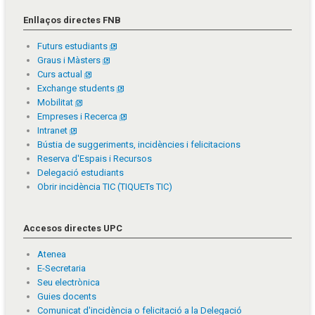
Enllaços directes FNB
Futurs estudiants
Graus i Màsters
Curs actual
Exchange students
Mobilitat
Empreses i Recerca
Intranet
Bústia de suggeriments, incidències i felicitacions
Reserva d'Espais i Recursos
Delegació estudiants
Obrir incidència TIC (TIQUETs TIC)
Accesos directes UPC
Atenea
E-Secretaria
Seu electrònica
Guies docents
Comunicat d'incidència o felicitació a la Delegació