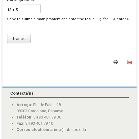
13 + 5 =
Solve this simple math problem and enter the result. E.g. for 1+3, enter 4.
Contacta'ns
Adreça:
Pla de Palau, 18
08003 Barcelona, Espanya
Telèfon:
34 93 401 79 36
Fax:
34 93 401 79 10
Correu electrònic:
info
fnb.upc.edu