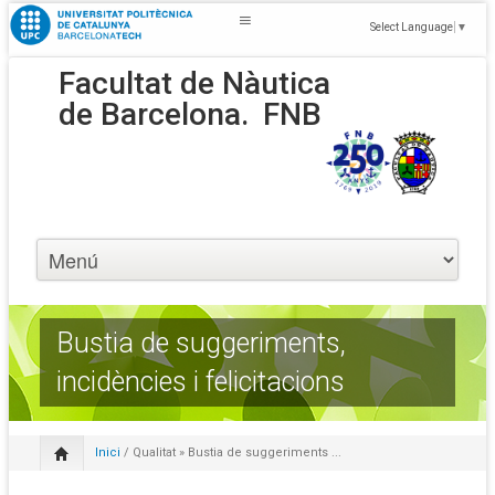
Select Language
▼
Facultat de Nàutica
de Barcelona.
FNB
Bustia de suggeriments,
incidències i felicitacions
Inici
/
Qualitat
» Bustia de suggeriments ...