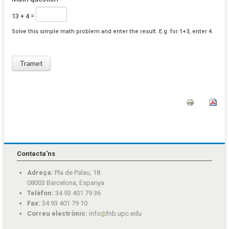
13 + 4 =
Solve this simple math problem and enter the result. E.g. for 1+3, enter 4.
Contacta'ns
Adreça:
Pla de Palau, 18
08003 Barcelona, Espanya
Telèfon:
34 93 401 79 36
Fax:
34 93 401 79 10
Correu electrònic:
info
fnb.upc.edu