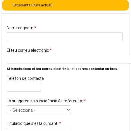
Estudiants (Curs actual)
Nom i cognom
*
El teu correu electrònic
*
Si introdueixes el teu correu electrònic, et podrem contestar en breu.
Telèfon de contacte
La suggerència o incidència és referent a:
*
Titulació que s'està cursant:
*