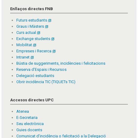
Enllaços directes FNB
Futurs estudiants
Graus i Màsters
Curs actual
Exchange students
Mobilitat
Empreses i Recerca
Intranet
Bústia de suggeriments, incidències i felicitacions
Reserva d'Espais i Recursos
Delegació estudiants
Obrir incidència TIC (TIQUETs TIC)
Accesos directes UPC
Atenea
E-Secretaria
Seu electrònica
Guies docents
Comunicat d'incidència o felicitació a la Delegació