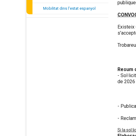
publiquen
Mobilitat dins l'estat espanyol
CONVOC
Existeix
s'accept
Trobareu
Resum d
- Sol·lic
de 2026
- Publica
- Reclama
Si la sol.
Elabora