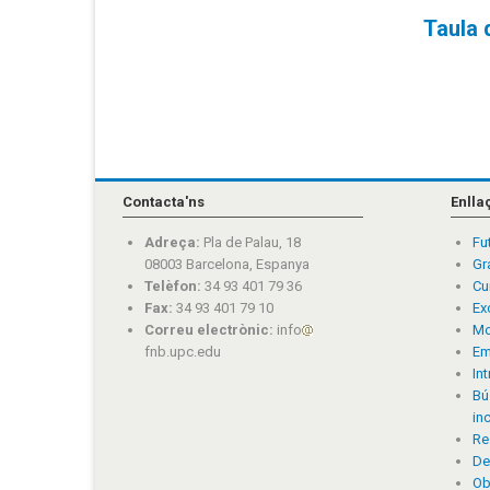
Taula 
Contacta'ns
Enlla
Adreça:
Pla de Palau, 18
Fu
08003 Barcelona, Espanya
Gr
Telèfon:
34 93 401 79 36
Cu
Fax:
34 93 401 79 10
Ex
Correu electrònic:
info
Mo
fnb.upc.edu
Em
In
Bú
in
Re
De
Ob