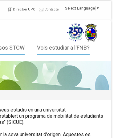
Select Language
▼
Directori UPC
Contacte
sos STCW
Vols estudiar a l'FNB?
 seus estudis en una universitat
 establert un programa de mobilitat de estudiants
s" (SICUE).
er la seva universitat d'origen. Aquestes es