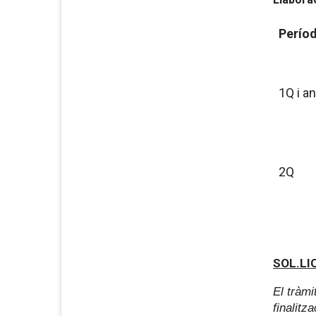
Períod
1Q i a
2Q
SOL.LI
El tràmi
finalitza