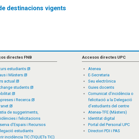
de destinacions vigents
ços directes FNB
Accesos directes UPC
turs estudiants
Atenea
aus i Màsters
E-Secretaria
rs actual
Seu electrònica
change students
Guies docents
bilitat
Comunicat d'incidència o
preses i Recerca
felicitació a la Delegació
tranet
d'estudiants del centre
stia de suggeriments,
Atenea-TFE (Màsters)
cidències i felicitacions
Identitat digital
serva d'Espais i Recursos
Portal del Personal UPC
legació estudiants
Directori PDI i PAS
rir incidència TIC (TIQUETs TIC)