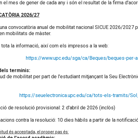
 el mes de gener de cada any i són el resultat de la firma d'acord
ATÒRIA 2026/27
 una convocatòria anual de mobilitat nacional SICUE 2026/2027
en mobilitats de màster.
 tota la informació, així com els impresos a la web:
https://www.upc.edu/sga/ca/Beques/beques-per-a-la
els terminis:
itud de mobilitat per part de l'estudiant mitjançant la Seu Electrò
https://seuelectronica.upc.edu/ca/tots-els-tramits/Sol
ció de resolució provisional: 2 d'abril de 2026 (inclòs)
cions contra la resolució: 10 dies hàbils a partir de la notificaci
licitud és acceptada, el proper pas és:
ció de l'acord acadèmic: