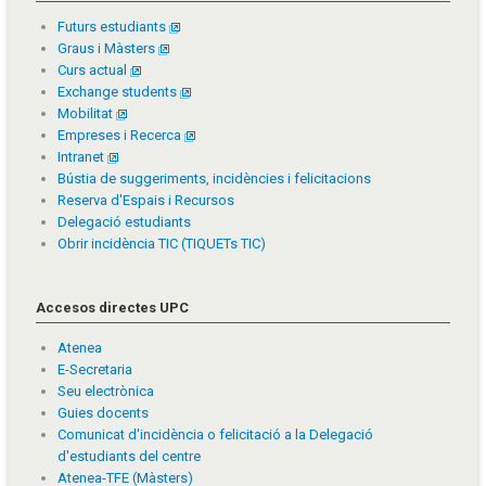
Futurs estudiants
Graus i Màsters
Curs actual
Exchange students
Mobilitat
Empreses i Recerca
Intranet
Bústia de suggeriments, incidències i felicitacions
Reserva d'Espais i Recursos
Delegació estudiants
Obrir incidència TIC (TIQUETs TIC)
Accesos directes UPC
Atenea
E-Secretaria
Seu electrònica
Guies docents
Comunicat d'incidència o felicitació a la Delegació
d'estudiants del centre
Atenea-TFE (Màsters)