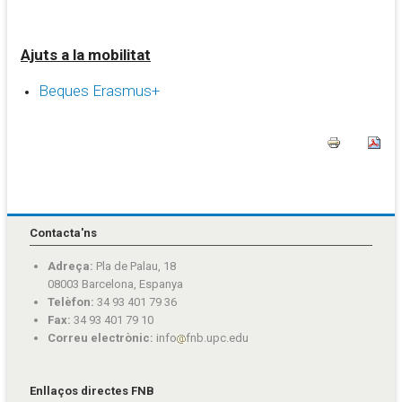
Ajuts a la mobilitat
Beques Erasmus+
Contacta'ns
Adreça:
Pla de Palau, 18
08003 Barcelona, Espanya
Telèfon:
34 93 401 79 36
Fax:
34 93 401 79 10
Correu electrònic:
info
fnb.upc.edu
Enllaços directes FNB