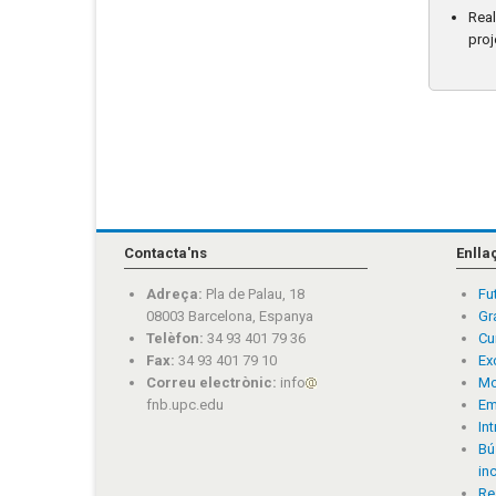
Real
proj
Contacta'ns
Enlla
Adreça:
Pla de Palau, 18
Fu
08003 Barcelona, Espanya
Gr
Telèfon:
34 93 401 79 36
Cu
Fax:
34 93 401 79 10
Ex
Correu electrònic:
info
Mo
fnb.upc.edu
Em
In
Bú
in
Re