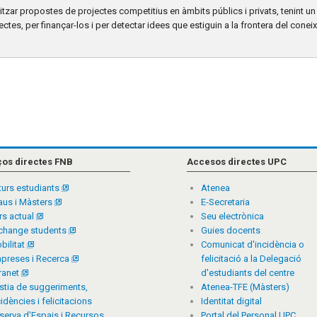
itzar propostes de projectes competitius en àmbits públics i privats, tenint u
ectes, per finançar-los i per detectar idees que estiguin a la frontera del cone
ços directes FNB
Accesos directes UPC
turs estudiants
Atenea
aus i Màsters
E-Secretaria
rs actual
Seu electrònica
change students
Guies docents
bilitat
Comunicat d'incidència o
preses i Recerca
felicitació a la Delegació
tranet
d'estudiants del centre
stia de suggeriments,
Atenea-TFE (Màsters)
cidències i felicitacions
Identitat digital
serva d'Espais i Recursos
Portal del Personal UPC