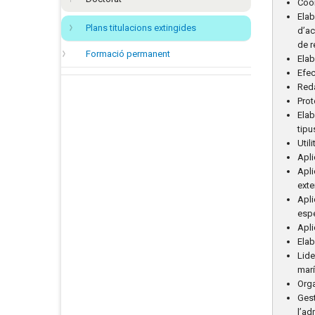
Coor
Elab
Plans titulacions extingides
d’ac
de r
Formació permanent
Elab
Efec
Reda
Prot
Elab
tipu
Util
Apli
Apli
exte
Apli
espe
Apli
Elab
Lide
marí
Orga
Gest
l’ad