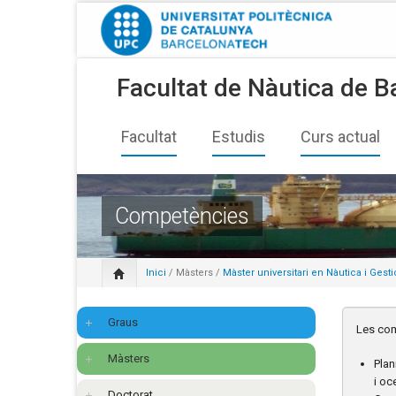
Facultat de Nàutica de B
Facultat
Estudis
Curs actual
Competències
Inici
/
Màsters
/
Màster universitari en Nàutica i Gest
Graus
Les com
Màsters
Plan
i oc
Doctorat