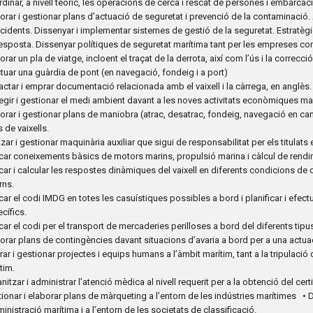
dinar, a nivell teòric, les operacions de cerca i rescat de persones i embarcaci
orar i gestionar plans d’actuació de seguretat i prevenció de la contaminació. A
cidents. Dissenyar i implementar sistemes de gestió de la seguretat. Estratèg
esposta. Dissenyar polítiques de seguretat marítima tant per les empreses co
orar un pla de viatge, incloent el traçat de la derrota, així com l’ús i la correcc
tuar una guàrdia de pont (en navegació, fondeig i a port)
ctar i emprar documentació relacionada amb el vaixell i la càrrega, en anglès.
egir i gestionar el medi ambient davant a les noves activitats econòmiques mar
orar i gestionar plans de maniobra (atrac, desatrac, fondeig, navegació en cana
s de vaixells.
itzar i gestionar maquinària auxiliar que sigui de responsabilitat per els titulats 
car coneixements bàsics de motors marins, propulsió marina i càlcul de rend
car i calcular les respostes dinàmiques del vaixell en diferents condicions de 
rns.
car el codi IMDG en totes les casuístiques possibles a bord i planificar i efec
cífics.
car el codi per el transport de mercaderies perilloses a bord del diferents tipus
orar plans de contingències davant situacions d’avaria a bord per a una actu
rar i gestionar projectes i equips humans a l’àmbit marítim, tant a la tripulaci
tim.
nitzar i administrar l’atenció mèdica al nivell requerit per a la obtenció del c
ionar i elaborar plans de màrqueting a l’entorn de les indústries marítimes •
ministració marítima i a l’entorn de les societats de classificació.