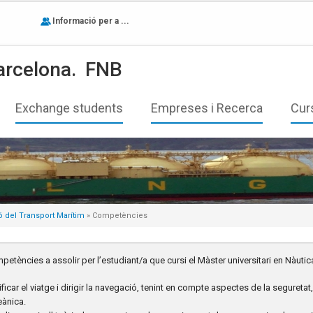
Informació per a ...
arcelona.
FNB
Exchange students
Empreses i Recerca
Cur
ió del Transport Marítim
» Competències
petències a assolir per l’estudiant/a que cursi el Màster universitari en Nàutic
ificar el viatge i dirigir la navegació, tenint en compte aspectes de la seguret
eànica.