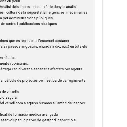
ons en perill.
nàlisi dels riscos, estimació de danys i anàlisi
ies i cultura de la seguretat Emergències: mecanismes
m per administracions públiques.
ió de cartes i publicacions nàutiques.
ines que es realitzen a l'escenari costaner
ls i passos angostos, entrada a dic, etc.) en tots els
en nàutica.
iments i consums.
càrrega i en diversos escenaris afectats per agents
tuar càlculs de projectes per l’estiba de carregaments
 de vaixells.
ació segura
ó del vaixell com a equips humans a l'àmbit del negoci
ertificat de formació mèdica avançada
 Desenvolupar un paper de gestor d’inspecció a