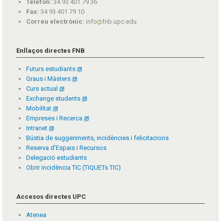
Telèfon:
34 93 401 79 36
Fax:
34 93 401 79 10
Correu electrònic:
info
fnb.upc.edu
Enllaços directes FNB
Futurs estudiants
Graus i Màsters
Curs actual
Exchange students
Mobilitat
Empreses i Recerca
Intranet
Bústia de suggeriments, incidències i felicitacions
Reserva d'Espais i Recursos
Delegació estudiants
Obrir incidència TIC (TIQUETs TIC)
Accesos directes UPC
Atenea