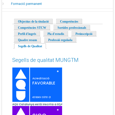
Formació permanent
Objectius de la titulació
Competències
Competències STCW
Sortides professionals
Perfil d'ingrés
Pla d'estudis
Preinscripció
Quadre resum
Professió regulada
Segells de Qualitat
(pestanya activa)
Segells de qualitat MUNGTM