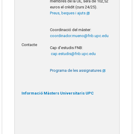
membres de la UE, serà de 102,52
euros el crèdit (curs 24/25).
Preus, beques i ajuts
Coordinació del màster:
coordinador.mueno@fnb.upc.edu
Contacte
Cap d'estudis FNB:
cap.estudis@fnb.upc.edu
Programa de les assignatures
Informació Màsters Universitaris UPC