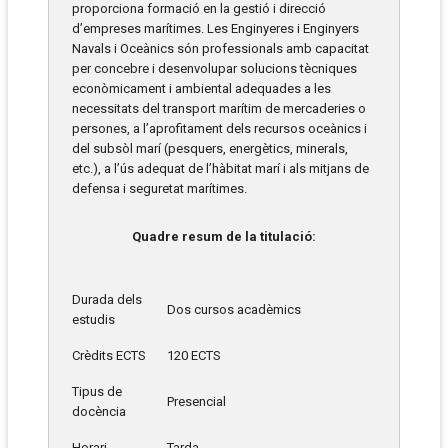
proporciona formació en la gestió i direcció
d’empreses marítimes. Les Enginyeres i Enginyers
Navals i Oceànics són professionals amb capacitat
per concebre i desenvolupar solucions tècniques
econòmicament i ambiental adequades a les
necessitats del transport marítim de mercaderies o
persones, a l’aprofitament dels recursos oceànics i
del subsòl marí (pesquers, energètics, minerals,
etc.), a l’ús adequat de l’hàbitat marí i als mitjans de
defensa i seguretat marítimes.
Quadre resum de la titulació:
Durada dels
Dos cursos acadèmics
estudis
Crèdits ECTS
120 ECTS
Tipus de
Presencial
docència
Horari
Tarda