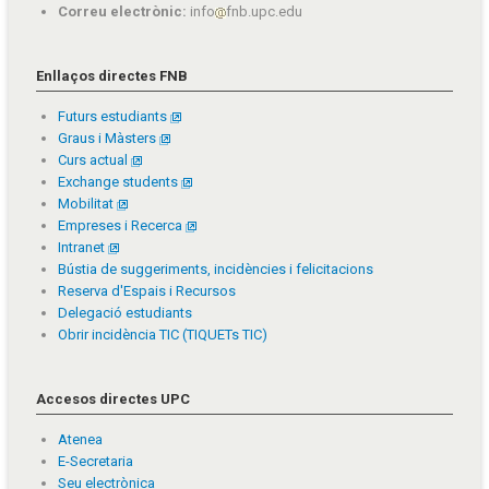
Correu electrònic:
info
fnb.upc.edu
Enllaços directes FNB
Futurs estudiants
Graus i Màsters
Curs actual
Exchange students
Mobilitat
Empreses i Recerca
Intranet
Bústia de suggeriments, incidències i felicitacions
Reserva d'Espais i Recursos
Delegació estudiants
Obrir incidència TIC (TIQUETs TIC)
Accesos directes UPC
Atenea
E-Secretaria
Seu electrònica