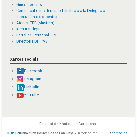
Guies docents
Comunicat d'incidència o felicitació a la Delegació
d'estudiants del centre
Atenea-TFE (Màsters)
Identitat digital
Portal del Personal UPC
Directori PDI i PAS
Xarxes socials
Facebook
Instagram
Linkedin
Youtube
Facultat de Nàutica de Barcelona
©
UPC
Universitat Politècnica de Catalunya
● BarcelonaTech
Sobre aquest