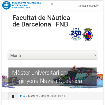
Select Language
▼
Facultat de Nàutica
de Barcelona.
FNB
Màster universitari en
Enginyeria Naval i Oceànica
Inici
/
Màsters
» Màster universitari e ...