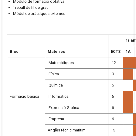
Modulo de formació optativa
Treball de fil de grau
Mòdul de pràctiques externes
1r an
Bloc
Matèries
ECTS
1A
Matemàtiques
12
Física
9
Química
6
Formació bàsica
Informàtica
6
Expressió Gràfica
6
Empresa
6
Anglès tècnic marítim
15