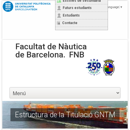
Escoles de secundària
Select Language
▼
Futurs estudiants
Estudiants
Contacte
Facultat de Nàutica
de Barcelona.
FNB
Estructura de la Titulació GNTM