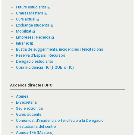
Futurs estudiants
Graus i Màsters
Curs actual
Exchange students
Mobilitat
Empreses i Recerca
Intranet
Bústia de suggeriments, incidències i felicitacions
Reserva d'Espais i Recursos
Delegació estudiants
Obrir incidència TIC (TIQUETs TIC)
Accesos directes UPC
Atenea
E-Secretaria
Seu electrònica
Guies docents
Comunicat d'incidència o felicitació a la Delegació
d'estudiants del centre
Atenea-TFE (Màsters)