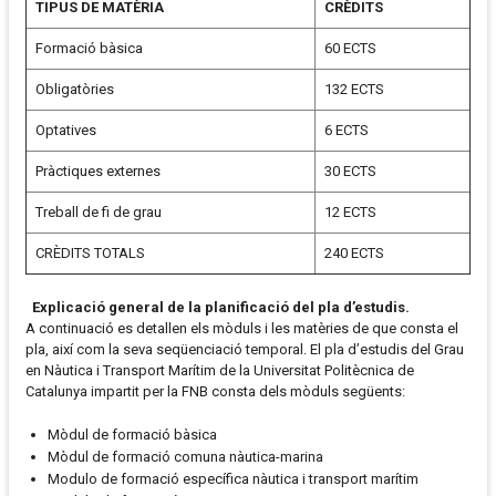
TIPUS DE MATÈRIA
CRÈDITS
Formació bàsica
60 ECTS
Obligatòries
132 ECTS
Optatives
6 ECTS
Pràctiques externes
30 ECTS
Treball de fi de grau
12 ECTS
CRÈDITS TOTALS
240 ECTS
Explicació general de la planificació del pla d’estudis.
A continuació es detallen els mòduls i les matèries de que consta el
pla, així com la seva seqüenciació temporal. El pla d’estudis del Grau
en Nàutica i Transport Marítim de la Universitat Politècnica de
Catalunya impartit per la FNB consta dels mòduls següents:
Mòdul de formació bàsica
Mòdul de formació comuna nàutica-marina
Modulo de formació específica nàutica i transport marítim