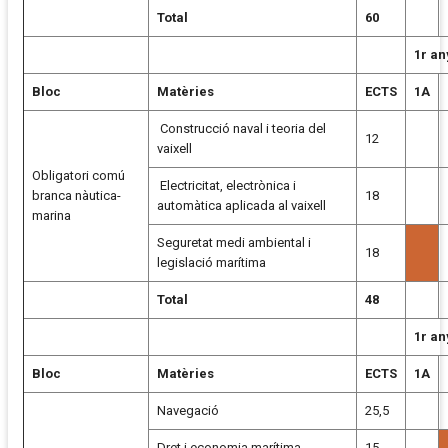
Total
60
1r an
Bloc
Matèries
ECTS
1A
Construcció naval i teoria del
12
vaixell
Obligatori comú
Electricitat, electrònica i
branca nàutica-
18
automàtica aplicada al vaixell
marina
Seguretat medi ambiental i
18
legislació marítima
Total
48
1r an
Bloc
Matèries
ECTS
1A
Navegació
25,5
Dret i economia marítima
15