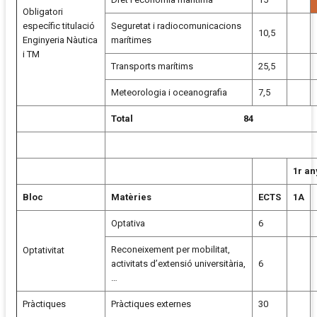
Obligatori
específic titulació
Seguretat i radiocomunicacions
10,5
Enginyeria Nàutica
marítimes
i TM
Transports marítims
25,5
Meteorologia i oceanografia
7,5
Total 84
1r an
Bloc
Matèries
ECTS
1A
Optativa
6
Reconeixement per mobilitat,
Optativitat
activitats d’extensió universitària,
6
…
Pràctiques
Pràctiques externes
30