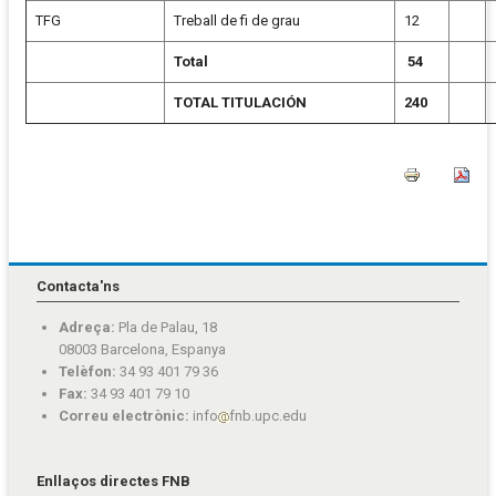
TFG
Treball de fi de grau
12
Total
54
TOTAL TITULACIÓN
240
Contacta'ns
Adreça:
Pla de Palau, 18
08003 Barcelona, Espanya
Telèfon:
34 93 401 79 36
Fax:
34 93 401 79 10
Correu electrònic:
info
fnb.upc.edu
Enllaços directes FNB