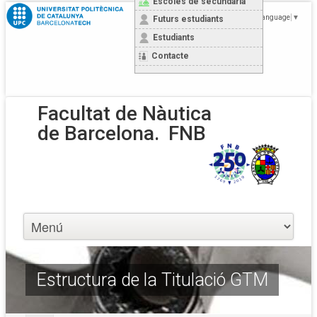
Escoles de secundària
Select Language
▼
Futurs estudiants
Estudiants
Contacte
Facultat de Nàutica
de Barcelona.
FNB
Estructura de la Titulació GTM