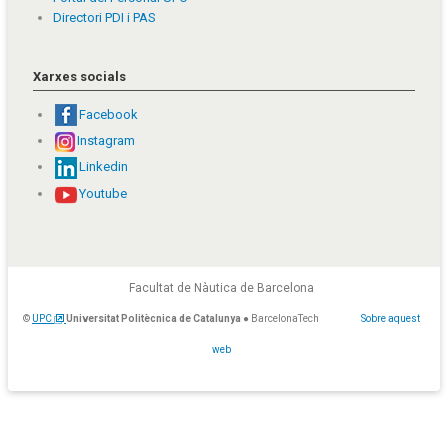
Directori PDI i PAS
Xarxes socials
Facebook
Instagram
Linkedin
Youtube
Facultat de Nàutica de Barcelona
©
UPC
Universitat Politècnica de Catalunya
● BarcelonaTech
Sobre aquest
web