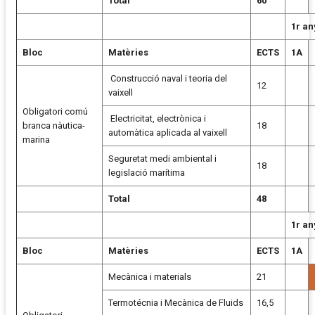
Total
60
1r an
Bloc
Matèries
ECTS
1A
Construcció naval i teoria del
12
vaixell
Obligatori comú
Electricitat, electrònica i
branca nàutica-
18
automàtica aplicada al vaixell
marina
Seguretat medi ambiental i
18
legislació marítima
Total
48
1r an
Bloc
Matèries
ECTS
1A
Mecànica i materials
21
Termotécnia i Mecànica de Fluids
16,5