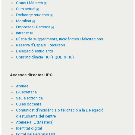
Graus i Màsters
Curs actual
Exchange students
Mobilitat
Empreses i Recerca
Intranet
Bústia de suggeriments, incidències i felicitacions
Reserva d'Espais i Recursos
Delegació estudiants
Obrir incidència TIC (TIQUETs TIC)
Accesos directes UPC
Atenea
E-Secretaria
Seu electrònica
Guies docents
Comunicat d'incidència o felicitació a la Delegació
d'estudiants del centre
Atenea-TFE (Màsters)
Identitat digital
Portal del Personal UPC