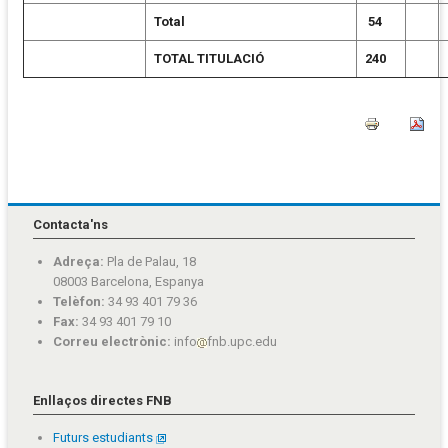
Total
54
TOTAL TITULACIÓ
240
Contacta'ns
Adreça:
Pla de Palau, 18
08003 Barcelona, Espanya
Telèfon:
34 93 401 79 36
Fax:
34 93 401 79 10
Correu electrònic:
info
fnb.upc.edu
Enllaços directes FNB
Futurs estudiants