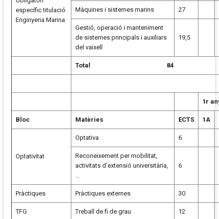
Obligatori
Màquines i sistemes marins
27
específic titulació
Enginyeria Marina
Gestió, operació i manteniment
de sistemes principals i auxiliars
19,5
del vaixell
Total 84
1r an
Bloc
Matèries
ECTS
1A
Optativa
6
Reconeixement per mobilitat,
Optativitat
activitats d’extensió universitària,
6
…
Pràctiques
Pràctiques externes
30
TFG
Treball de fi de grau
12