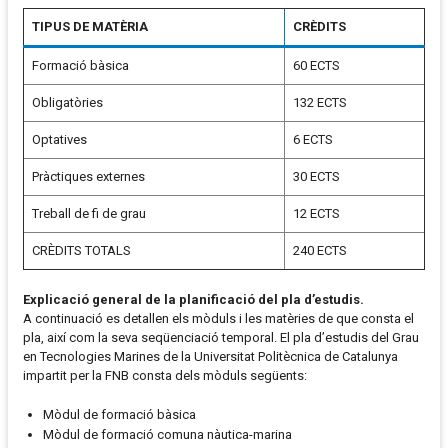
TIPUS DE MATÈRIA
CRÈDITS
Formació bàsica
60 ECTS
Obligatòries
132 ECTS
Optatives
6 ECTS
Pràctiques externes
30 ECTS
Treball de fi de grau
12 ECTS
CRÈDITS TOTALS
240 ECTS
Explicació general de la planificació del pla d’estudis.
A continuació es detallen els mòduls i les matèries de que consta el
pla, així com la seva seqüenciació temporal. El pla d’estudis del Grau
en Tecnologies Marines de la Universitat Politècnica de Catalunya
impartit per la FNB consta dels mòduls següents:
Mòdul de formació bàsica
Mòdul de formació comuna nàutica-marina