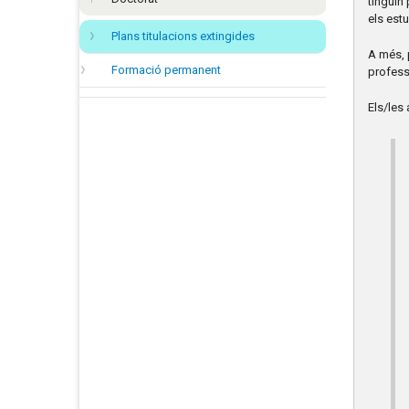
tinguin
els est
Plans titulacions extingides
A més, p
Formació permanent
profess
Els/les