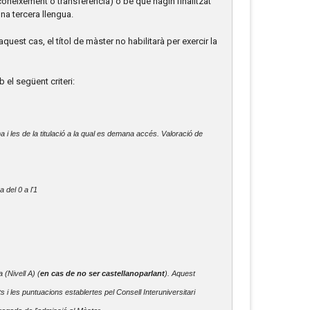
coneixement o transferència) o bé que hagin finalitzat
na tercera llengua.
uest cas, el títol de màster no habilitarà per exercir la
el següent criteri:
 i les de la titulació a la qual es demana accés. Valoració de
 del 0 a l'1
 (Nivell A) (
en cas de no ser castellanoparlant
). Aquest
ts i les puntuacions establertes pel Consell Interuniversitari