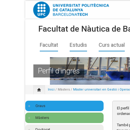
Facultat de Nàutica de B
Facultat
Estudis
Curs actual
Perfil d'ingrés
Inici
/
Màsters
/
Màster universitari en Gestió i Opera
Graus
El perf
ordenac
Màsters
També p
Doctorat