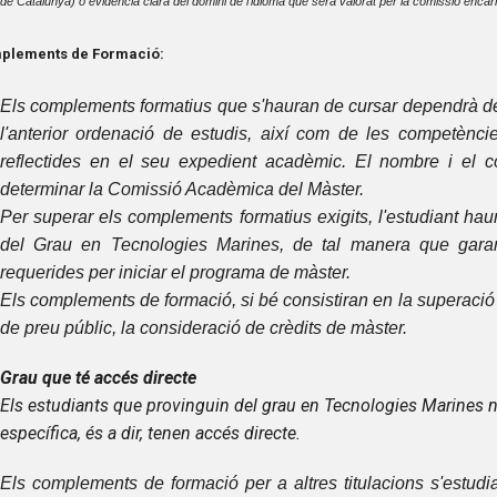
de Catalunya) o evidència clara del domini de l'idioma que serà valorat per la comissió enca
ements de Formació:
Els complements formatius que s'hauran de cursar dependrà de la
l'anterior ordenació de estudis, així com de les competènci
reflectides en el seu expedient acadèmic. El nombre i el co
determinar la Comissió Acadèmica del Màster.
Per superar els complements formatius exigits, l'estudiant hau
del Grau en Tecnologies Marines, de tal manera que garant
requerides per iniciar el programa de màster.
Els complements de formació, si bé consistiran en la superació 
de preu públic, la consideració de crèdits de màster.
Grau que té accés directe
Els estudiants que provinguin del grau en Tecnologies Marines
específica, és a dir, tenen accés directe.
Els complements de formació per a altres titulacions s'estud