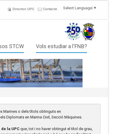
Select Language
▼
Directori UPC
Contacte
sos STCW
Vols estudiar a l'FNB?
s Marines o dels títols obtinguts en
els Diplomats en Marina Civil, Secció Màquines.
 de la UPC
que, tot i no haver obtingut el títol de grau,