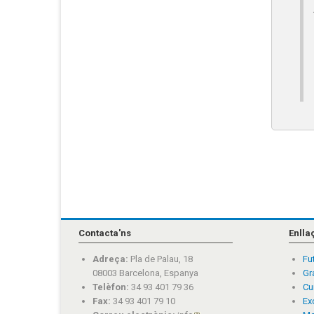
Contacta'ns
Enlla
Adreça:
Pla de Palau, 18
Fu
08003 Barcelona, Espanya
Gr
Telèfon:
34 93 401 79 36
Cu
Fax:
34 93 401 79 10
Ex