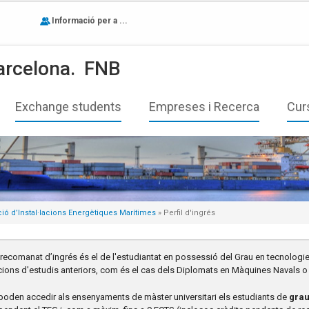
Informació per a ...
arcelona.
FNB
Exchange students
Empreses i Recerca
Cur
ció d’Instal·lacions Energètiques Marítimes
» Perfil d'ingrés
il recomanat d’ingrés és el de l'estudiantat en possessió del Grau en tecnologie
ions d'estudis anteriors, com és el cas dels Diplomats en Màquines Navals o 
oden accedir als ensenyaments de màster universitari els estudiants de
grau