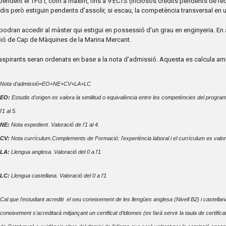
 pendent el TFG i, com a màxim, fins a 9 ECTS (inclosos crèdits pendents de re
udis però estiguin pendents d’assolir, si escau, la competència transversal en u
odran accedir al màster qui estigui en possessió d'un grau en enginyeria. En aq
ió de Cap de Màquines de la Marina Mercant.
 aspirants seran ordenats en base a la nota d’admissió. Aquesta es calcula amb 
Nota d'admissió=EO+NE+CV+LA+LC
EO:
Estudis d'origen es valora la similitud o equivalència entre les competències del programa
l'1 al 5.
NE:
Nota expedient. Valoració de l'1 al 4.
CV:
Nota currículum.Complements de Formació: l'experiència laboral i el currículum es valora
LA:
Llengua anglesa. Valoració del 0 a l'1
LC:
Llengua castellana. Valoració del 0 a l’1
Cal que l'estudiant acrediti el seu coneixement de les llengües anglesa (Nivell B2) i castellana
coneixement s'acreditarà mitjançant un certificat d’idiomes (es farà servir la taula de certifica