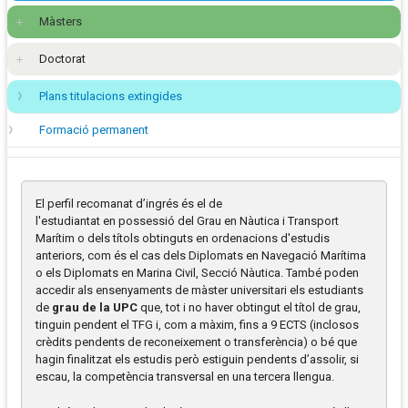
Màsters
Doctorat
Plans titulacions extingides
Formació permanent
El perfil recomanat d’ingrés és el de
l'estudiantat en possessió del Grau en Nàutica i Transport
Marítim o dels títols obtinguts en ordenacions d'estudis
anteriors, com és el cas dels Diplomats en Navegació Marítima
o els Diplomats en Marina Civil, Secció Nàutica. També poden
accedir als ensenyaments de màster universitari els estudiants
de
grau de la UPC
que, tot i no haver obtingut el títol de grau,
tinguin pendent el TFG i, com a màxim, fins a 9 ECTS (inclosos
crèdits pendents de reconeixement o transferència) o bé que
hagin finalitzat els estudis però estiguin pendents d’assolir, si
escau, la competència transversal en una tercera llengua.