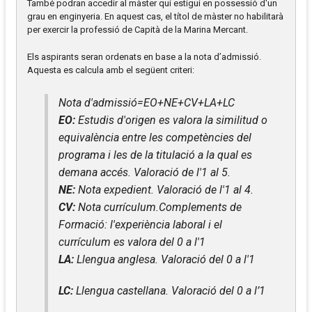
També podran accedir al màster qui estigui en possessió d'un
grau en enginyeria. En aquest cas, el títol de màster no habilitarà
per exercir la professió de Capità de la Marina Mercant.
Els aspirants seran ordenats en base a la nota d’admissió.
Aquesta es calcula amb el següent criteri:
Nota d'admissió=EO+NE+CV+LA+LC
EO:
Estudis d'origen es valora la similitud o
equivalència entre les competències del
programa i les de la titulació a la qual es
demana accés. Valoració de l'1 al 5.
NE:
Nota expedient. Valoració de l'1 al 4.
CV:
Nota currículum.Complements de
Formació: l'experiència laboral i el
currículum es valora del 0 a l'1
LA:
Llengua anglesa. Valoració del 0 a l'1
LC:
Llengua castellana. Valoració del 0 a l’1