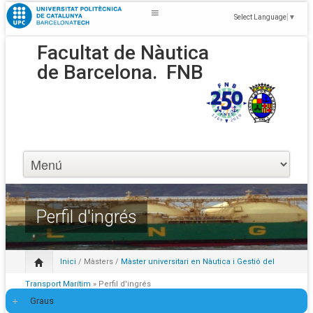
Select Language
▼
Facultat de Nàutica
de Barcelona.
FNB
Perfil d'ingrés
Inici
/
Màsters
/
Màster universitari en Nàutica i Gestió del
Transport Marítim
» Perfil d'ingrés
Graus