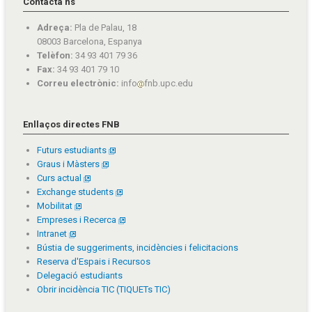
Contacta'ns
Adreça:
Pla de Palau, 18
08003 Barcelona, Espanya
Telèfon:
34 93 401 79 36
Fax:
34 93 401 79 10
Correu electrònic:
info
fnb.upc.edu
Enllaços directes FNB
Futurs estudiants
Graus i Màsters
Curs actual
Exchange students
Mobilitat
Empreses i Recerca
Intranet
Bústia de suggeriments, incidències i felicitacions
Reserva d'Espais i Recursos
Delegació estudiants
Obrir incidència TIC (TIQUETs TIC)