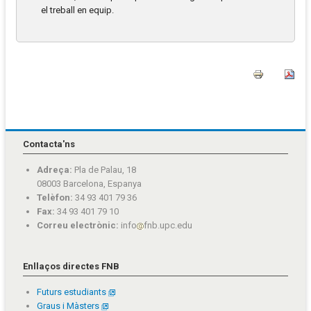
el treball en equip.
Contacta'ns
Adreça:
Pla de Palau, 18
08003 Barcelona, Espanya
Telèfon:
34 93 401 79 36
Fax:
34 93 401 79 10
Correu electrònic:
info
fnb.upc.edu
Enllaços directes FNB
Futurs estudiants
Graus i Màsters