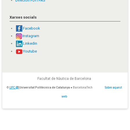
Directori PDI i PAS
Xarxes socials
Facebook
Instagram
Linkedin
Youtube
Facultat de Nàutica de Barcelona
©
UPC
Universitat Politècnica de Catalunya
● BarcelonaTech
Sobre aquest
web