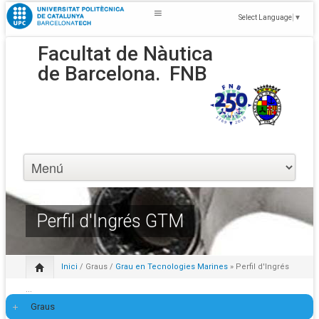
Select Language
▼
Facultat de Nàutica
de Barcelona.
FNB
Perfil d'Ingrés GTM
Inici
/
Graus
/
Grau en Tecnologies Marines
» Perfil d'Ingrés
...
Graus