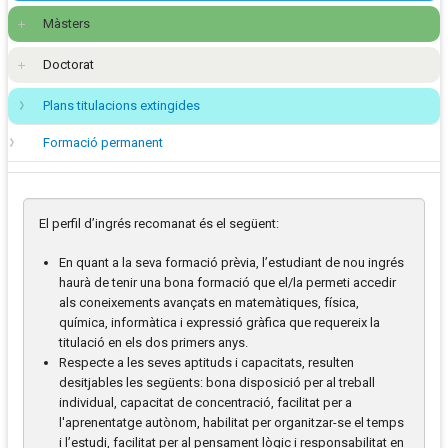
Màsters
Doctorat
Plans titulacions extingides
Formació permanent
El perfil d’ingrés recomanat és el següent:
En quant a la seva formació prèvia, l’estudiant de nou ingrés
haurà de tenir una bona formació que el/la permeti accedir
als coneixements avançats en matemàtiques, física,
química, informàtica i expressió gràfica que requereix la
titulació en els dos primers anys.
Respecte a les seves aptituds i capacitats, resulten
desitjables les següents: bona disposició per al treball
individual, capacitat de concentració, facilitat per a
l'aprenentatge autònom, habilitat per organitzar-se el temps
i l’estudi, facilitat per al pensament lògic i responsabilitat en