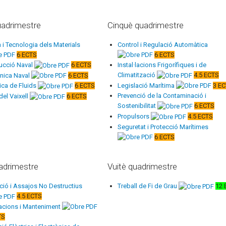
uadrimestre
Cinquè quadrimestre
a i Tecnologia dels Materials
Control i Regulació Automàtica
6 ECTS
6 ECTS
ucció Naval
6 ECTS
Instal·lacions Frigorífiques i de
Climatització
4.5 ECTS
ònica Naval
6 ECTS
Legislació Marítima
3 E
ca de Fluids
6 ECTS
Prevenció de la Contaminació i
del Vaixell
6 ECTS
Sostenibilitat
6 ECTS
Propulsors
4.5 ECTS
Seguretat i Protecció Marítimes
6 ECTS
adrimestre
Vuitè quadrimestre
ció i Assajos No Destructius
Treball de Fi de Grau
12 
4.5 ECTS
·lacions i Manteniment
TS