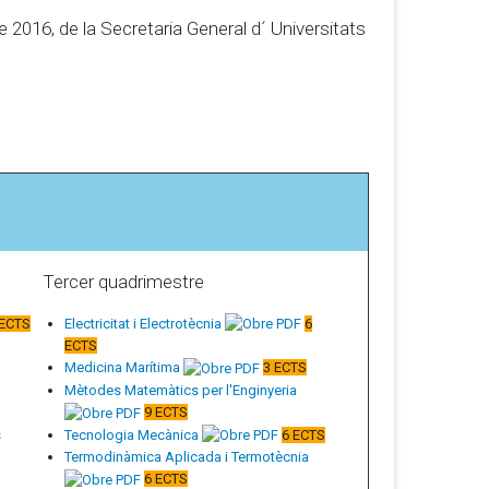
 2016, de la Secretaria General d´ Universitats
Tercer quadrimestre
 ECTS
Electricitat i Electrotècnia
6
ECTS
Medicina Marítima
3 ECTS
Mètodes Matemàtics per l'Enginyeria
9 ECTS
s
Tecnologia Mecànica
6 ECTS
Termodinàmica Aplicada i Termotècnia
6 ECTS