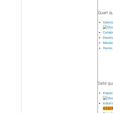
Quart q
Ciènci
Constr
Electr
Mecàni
Teoria 
Setè qu
Inspec
Instal
4.5 EC