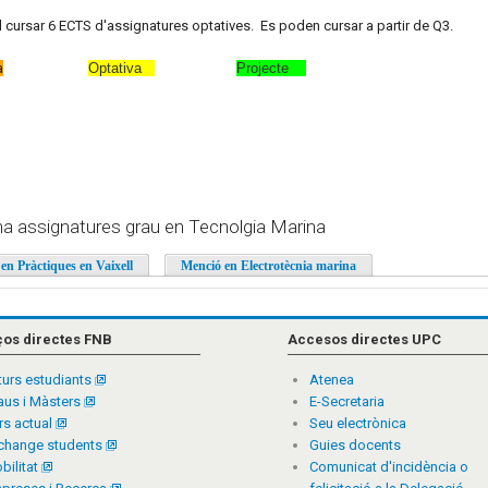
al cursar 6 ECTS d'assignatures optatives. Es poden cursar a partir de Q3.
a
Optativa
Projecte
a assignatures grau en Tecnolgia Marina
en Pràctiques en Vaixell
Menció en Electrotècnia marina
ços directes FNB
Accesos directes UPC
turs estudiants
Atenea
aus i Màsters
E-Secretaria
rs actual
Seu electrònica
change students
Guies docents
bilitat
Comunicat d'incidència o