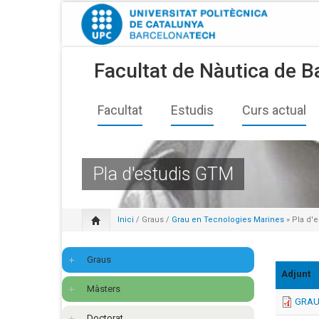
Facultat de Nàutica de B
Facultat
Estudis
Curs actual
Pla d'estudis GTM
Inici
/
Graus
/
Grau en Tecnologies Marines
» Pla d'
Graus
Adjunt
Màsters
GRAU
Doctorat