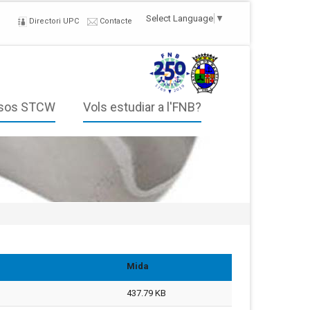
Select Language
▼
Directori UPC
Contacte
sos STCW
Vols estudiar a l'FNB?
Mida
437.79 KB