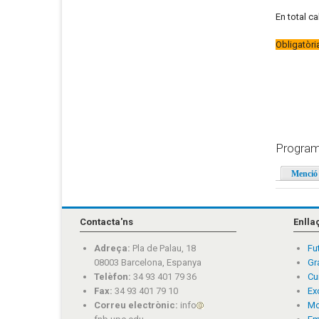
En total c
Obligatòri
Program
Menció 
Contacta'ns
Enlla
Adreça:
Pla de Palau, 18
Fu
08003 Barcelona, Espanya
Gr
Telèfon:
34 93 401 79 36
Cu
Fax:
34 93 401 79 10
Ex
Correu electrònic:
info
Mo