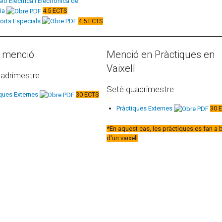
ió Elèctrica i Electrònica de
ia
4.5 ECTS
orts Especials
4.5 ECTS
 menció
Menció en Pràctiques en
Vaixell
uadrimestre
Setè quadrimestre
iques Externes
30 ECTS
Pràctiques Externes
30 
*En aquest cas, les pràctiques es fan a 
d'un vaixell