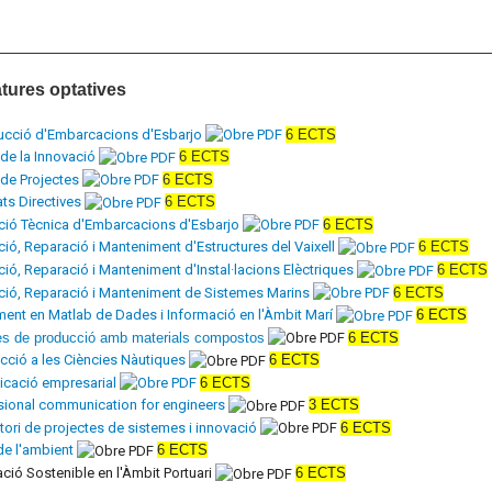
tures optatives
ucció d'Embarcacions d'Esbarjo
6 ECTS
 de la Innovació
6 ECTS
 de Projectes
6 ECTS
ats Directives
6 ECTS
ció Tècnica d'Embarcacions d'Esbarjo
6 ECTS
ió, Reparació i Manteniment d'Estructures del Vaixell
6 ECTS
ió, Reparació i Manteniment d'Instal·lacions Elèctriques
6 ECTS
ció, Reparació i Manteniment de Sistemes Marins
6 ECTS
ment en Matlab de Dades i Informació en l'Àmbit Marí
6 ECTS
s de producció amb materials compostos
6 ECTS
cció a les Ciències Nàutiques
6 ECTS
cació empresarial
6 ECTS
sional communication for engineers
3 ECTS
ori de projectes de sistemes i innovació
6 ECTS
de l'ambient
6 ECTS
ció Sostenible en l'Àmbit Portuari
6 ECTS