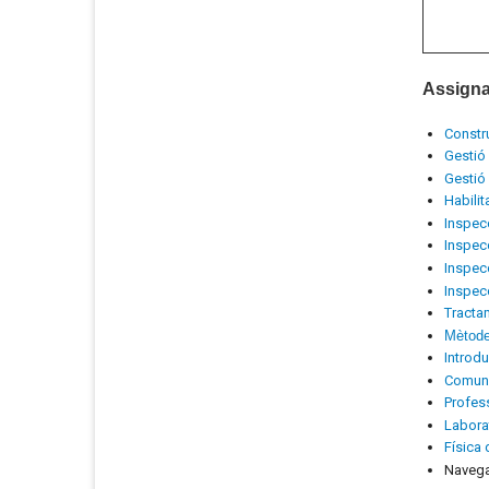
Assigna
Constr
Gestió
Gestió
Habilit
Inspec
Inspecc
Inspecc
Inspec
Tracta
Mètode
Introdu
Comuni
Profes
Laborat
Física 
Navega