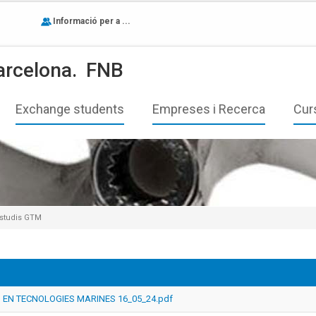
Informació per a ...
arcelona.
FNB
Exchange students
Empreses i Recerca
Cur
estudis GTM
 EN TECNOLOGIES MARINES 16_05_24.pdf