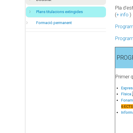
Pla d'es
Plans titulacions extingides
(
+ info
)
Formació permanent
Program
Program
PROG
Primer 
Expres
Física
Foname
6 ECTS
Inform