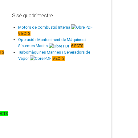
Sisè quadrimestre
Motors de Combustió Interna
9 ECTS
Operació i Manteniment de Màquines i
Sistemes Marins
6 ECTS
CTS
Turbomàquines Marines i Generadors de
Vapor
9 ECTS
ECTS