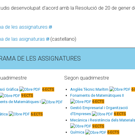
tudis desenvolupat d'acord amb la Resolució de 20 de gener de
a de les assignatures
a de las asignaturas
(castellano)
RAMA DE LES ASSIGNATURES
quadrimestre
Segon quadrimestre
sió Gràfica
6 ECTS
Anglès Tècnic Marítim
6
9 ECTS
Fonaments de Matemàtiques II
6 ECTS
nts de Matemàtiques I
Gestió Empresarial i Organització
d'Empreses
6 ECTS
àtica
6 ECTS
Mecànica i Resistència dels Material
9 ECTS
Química
6 ECTS