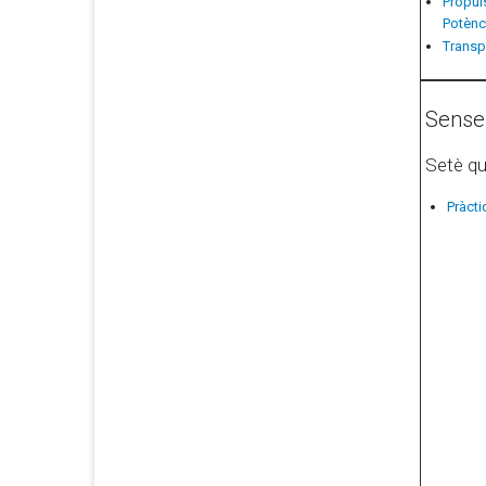
Propuls
Potènc
Transp
Sense
Setè q
Pràct