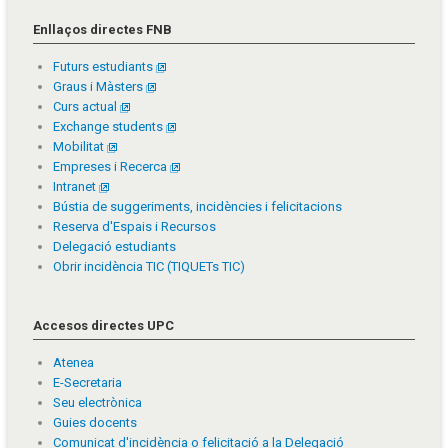
Enllaços directes FNB
Futurs estudiants
Graus i Màsters
Curs actual
Exchange students
Mobilitat
Empreses i Recerca
Intranet
Bústia de suggeriments, incidències i felicitacions
Reserva d'Espais i Recursos
Delegació estudiants
Obrir incidència TIC (TIQUETs TIC)
Accesos directes UPC
Atenea
E-Secretaria
Seu electrònica
Guies docents
Comunicat d'incidència o felicitació a la Delegació