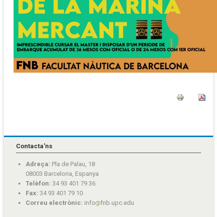
Contacta'ns
Adreça:
Pla de Palau, 18
08003 Barcelona, Espanya
Telèfon:
34 93 401 79 36
Fax:
34 93 401 79 10
Correu electrònic:
info
fnb.upc.edu