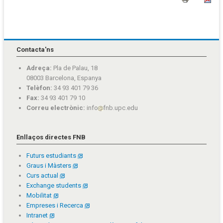
Contacta'ns
Adreça:
Pla de Palau, 18
08003 Barcelona, Espanya
Telèfon:
34 93 401 79 36
Fax:
34 93 401 79 10
Correu electrònic:
info
fnb.upc.edu
Enllaços directes FNB
Futurs estudiants
Graus i Màsters
Curs actual
Exchange students
Mobilitat
Empreses i Recerca
Intranet