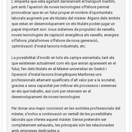
L’empenta que està agafant darrerament el transport marítim,
junt amb l’aparició de noves tecnologies offshore permet
pronosticar que en un futur proper el nombre d’oportunitats
laborals augmenti per als titulats del màster. Alguns dels àmbits
que estan en desenvolupament on els titulats poden jugar un
paper important son: nous sistemes de propulsió de vaixells,
noves tecnologies de captació energètica als vaixells, energies
offshore, plataformes offshore de nova generació,
optimització d’instal·lacions industrials, etc.
La possibilitat d’incidir en tots els camps esmentats, tant els
que existeixen actualment com els que aniran apareixent en el
futur, fan dels titulats en el Màster universitari en Gestió i
Operació d’Instal·lacions Energètiques Marítimes uns
professionals altament qualificats d’alt valor per a la societat,
gracies a seva capacitat per millorar els processos i sistemes
en els que treballin, així com per intervenir en el
desenvolupament de noves tecnologies.
Per donar una major concreció en les sortides professionals del
màster, s'inclou a continuació un ventall de les possibilitats
laborals que ofereix aquest màster. Sense pretendre ser
completament exhaustiu, les principals són les relacionades
amb empreses dedicades a: