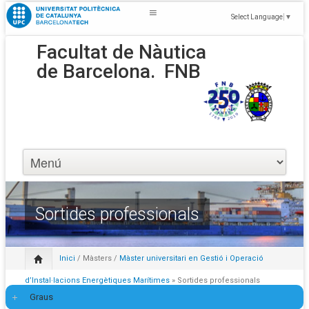
Select Language
▼
Facultat de Nàutica
de Barcelona.
FNB
Sortides professionals
Inici
/
Màsters
/
Màster universitari en Gestió i Operació
d’Instal·lacions Energètiques Marítimes
» Sortides professionals
Graus