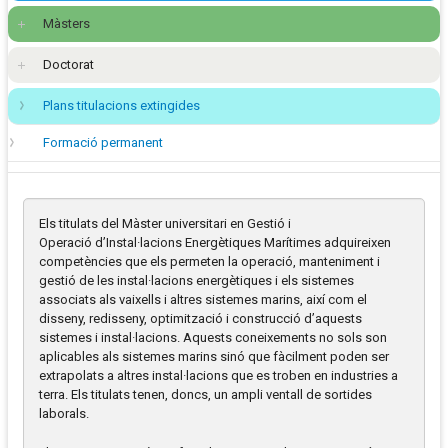
Màsters
Doctorat
Plans titulacions extingides
Formació permanent
Els titulats del Màster universitari en Gestió i
Operació d’Instal·lacions Energètiques Marítimes adquireixen
competències que els permeten la operació, manteniment i
gestió de les instal·lacions energètiques i els sistemes
associats als vaixells i altres sistemes marins, així com el
disseny, redisseny, optimització i construcció d’aquests
sistemes i instal·lacions. Aquests coneixements no sols son
aplicables als sistemes marins sinó que fàcilment poden ser
extrapolats a altres instal·lacions que es troben en industries a
terra. Els titulats tenen, doncs, un ampli ventall de sortides
laborals.