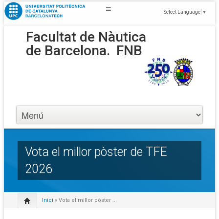
Select Language
▼
Facultat de Nàutica
de Barcelona.
FNB
Vota el millor pòster de TFE
2026
Inici
» Vota el millor pòster ...