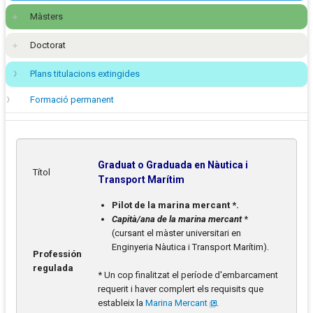
Màsters
Doctorat
Plans titulacions extingides
Formació permanent
Graduat o Graduada en Nàutica i
Títol
Transport Marítim
Pilot de la marina mercant *.
Capità/ana de la marina mercant
*
(cursant el màster universitari en
Enginyeria Nàutica i Transport Marítim).
Professión
regulada
* Un cop finalitzat el període d'embarcament
requerit i haver complert els requisits que
estableix la
Marina Mercant
.