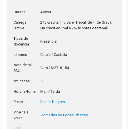
Durada
4 anys
Càrrega
240 crèdits (inclòs el Treball de Fi de Grau).
lectiva
Un crèdit equival a 25-30 hores de treball.
Tipus de
Presencial
docència
Idiomes
Català / Castellà
Nota de tall
Curs 26/27: 8,154
PAU
Nº Places
50
Horaris/torns
Matí / Tarda
Preus
Preus i beques
Vine'ns a
Jornades de Portes Obertes
veure
Lloc