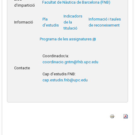
Facultat de Nàutica de Barcelona (FNB)
d'impartició
Indicadors
Pla
Informació i taules
Informació
de la
d'estudis
de reconeixement
titulació
Programa de les assignatures
Coordinador/a:
coordinacio.gntm@fnb.upc.edu
Contacte
Cap d'estudis FNB:
cap.estudis.fnb@upc.edu