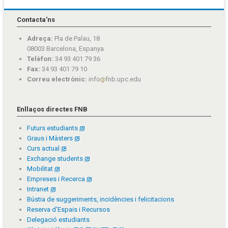
Contacta'ns
Adreça:
Pla de Palau, 18
08003 Barcelona, Espanya
Telèfon:
34 93 401 79 36
Fax:
34 93 401 79 10
Correu electrònic:
info
fnb.upc.edu
Enllaços directes FNB
Futurs estudiants
Graus i Màsters
Curs actual
Exchange students
Mobilitat
Empreses i Recerca
Intranet
Bústia de suggeriments, incidències i felicitacions
Reserva d'Espais i Recursos
Delegació estudiants