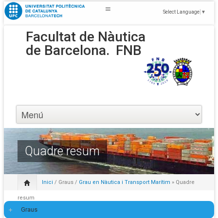
Select Language
▼
Facultat de Nàutica
de Barcelona.
FNB
Quadre resum
Inici
/
Graus
/
Grau en Nàutica i Transport Marítim
» Quadre
resum
Graus