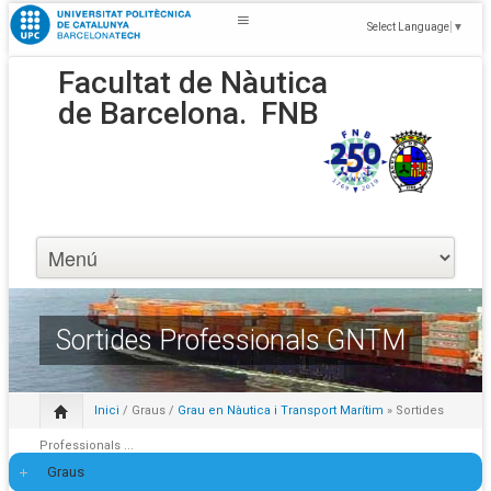
Select Language
▼
Facultat de Nàutica
de Barcelona.
FNB
Sortides Professionals GNTM
Inici
/
Graus
/
Grau en Nàutica i Transport Marítim
» Sortides
Professionals ...
Graus