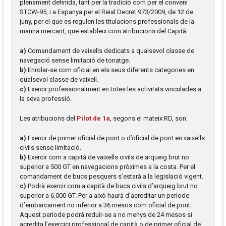
plenament definida, tant per la tradició com per el conveni
STCW-95, i a Espanya per el Reial Decret 973/2009, de 12 de
juny, per el que es regulen les titulacions professionals de la
marina mercant, que estableix com atribucions del Capità:
a)
Comandament de vaixells dedicats a qualsevol classe de
navegació sense limitació de tonatge.
b)
Enrolar-se com oficial en els seus diferents categories en
qualsevol classe de vaixell.
c)
Exercir professionalment en totes les activitats vinculades a
la seva professió.
Les atribucions del
Pilot de 1a
, segons el mateix RD, son:
a)
Exercir de primer oficial de pont o d’oficial de pont en vaixells
civils sense limitació.
b)
Exercir com a capità de vaixells civils de arqueig brut no
superior a 500 GT en navegacions pròximes a la costa. Per el
comandament de bucs pesquers s’estarà a la legislació vigent.
c)
Podrà exercir com a capità de bucs civils d’arqueig brut no
superior a 6.000 GT. Per a això haurà d’acreditar un període
d’embarcament no inferior a 36 mesos com oficial de pont.
Aquest període podrà reduir-se a no menys de 24 mesos si
acredita l’exercici professional de capità o de primer oficial de