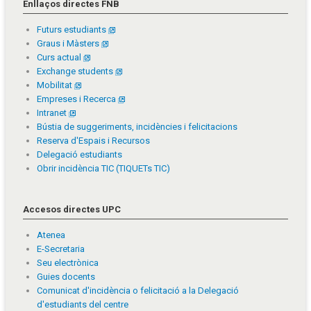
Enllaços directes FNB
Futurs estudiants
Graus i Màsters
Curs actual
Exchange students
Mobilitat
Empreses i Recerca
Intranet
Bústia de suggeriments, incidències i felicitacions
Reserva d'Espais i Recursos
Delegació estudiants
Obrir incidència TIC (TIQUETs TIC)
Accesos directes UPC
Atenea
E-Secretaria
Seu electrònica
Guies docents
Comunicat d'incidència o felicitació a la Delegació
d'estudiants del centre