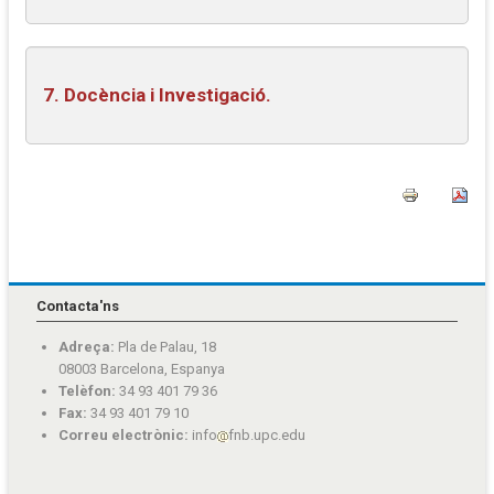
7. Docència i Investigació.
Contacta'ns
Adreça:
Pla de Palau, 18
08003 Barcelona, Espanya
Telèfon:
34 93 401 79 36
Fax:
34 93 401 79 10
Correu electrònic:
info
fnb.upc.edu