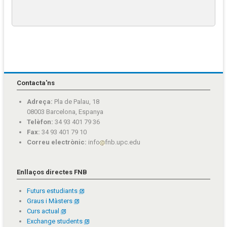
Contacta'ns
Adreça:
Pla de Palau, 18
08003 Barcelona, Espanya
Telèfon:
34 93 401 79 36
Fax:
34 93 401 79 10
Correu electrònic:
info
fnb.upc.edu
Enllaços directes FNB
Futurs estudiants
Graus i Màsters
Curs actual
Exchange students