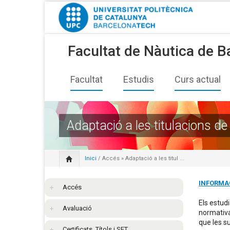
Facultat de Nàutica de B
Facultat
Estudis
Curs actual
Adaptació a les titulacions d
Inici
/
Accés
» Adaptació a les titul ...
INFORMA
Accés
Els estud
Avaluació
normativa
que les su
Certificats, Títols i SET