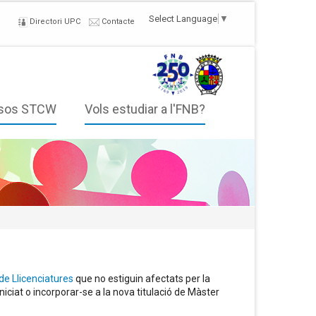
Select Language
▼
Directori UPC
Contacte
sos STCW
Vols estudiar a l'FNB?
 de Llicenciatures
que no estiguin afectats per la
iciat o incorporar-se a la nova titulació de Màster