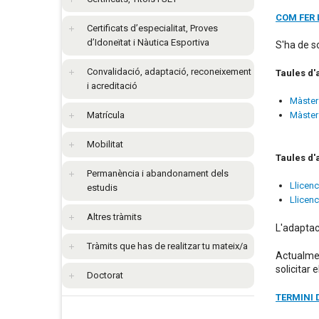
COM FER 
Certificats d’especialitat, Proves
d’Idoneïtat i Nàutica Esportiva
S'ha de so
Convalidació, adaptació, reconeixement
Taules d'
i acreditació
Màster 
Matrícula
Màster 
Mobilitat
Taules d'
Permanència i abandonament dels
Llicenc
estudis
Llicenc
Altres tràmits
L'adaptac
Tràmits que has de realitzar tu mateix/a
Actualmen
solicitar 
Doctorat
TERMINI 