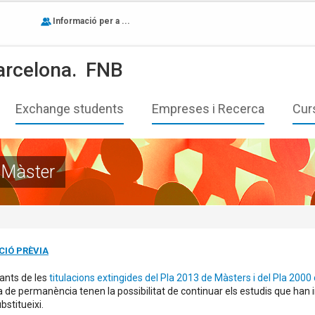
Informació per a ...
arcelona.
FNB
Exchange students
Empreses i Recerca
Cur
e Màster
CIÓ PRÈVIA
iants de les
titulacions extingides del Pla 2013 de Màsters i del Pla 2000
 de permanència tenen la possibilitat de continuar els estudis que han in
bstitueixi.