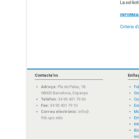
La sol·lic
INFORMA
Criteris 
Contacta'ns
Enlla
Adreça:
Pla de Palau, 18
Fu
08003 Barcelona, Espanya
Gr
Telèfon:
34 93 401 79 36
Cu
Fax:
34 93 401 79 10
Ex
Correu electrònic:
info
Mo
fnb.upc.edu
Em
In
Bú
in