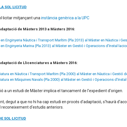
LA SOL·LICITUD
l·licitar mitjançant una
instància genèrica
a la UPC
adaptació de Màsters 2013 a Màsters 2016:
en Enginyeria Nàutica i Transport Marítim (Pla 2013) al Màster en Nàutica i Ges
en Enginyeria Marina (Pla 2013) al Màster en Gestió i Operacions d'Instal·laci
adaptació de Llicenciatures a Màsters 2016:
iatura en Nàutica i Transport Marítim (Pla 2000) al Màster en Nàutica i Gestió d
iatura en Màquines Navals (Pla 2000) al Màster en Gestió i Operacions d'Insta
ió a un estudi de Màster implica el tancament de l'expedient d'origen.
t, degut a que no hi ha cap estudi en procés d'adaptació, s'haurà d'acc
el reconeixement d'estudis anteriors.
DE SOL·LICITUD