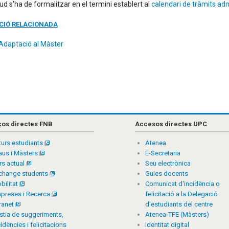
itud s'ha de formalitzar en el termini establert al
calendari de tràmits adm
CIÓ RELACIONADA
d'Adaptació al Màster
ços directes FNB
Accesos directes UPC
turs estudiants
Atenea
aus i Màsters
E-Secretaria
rs actual
Seu electrònica
change students
Guies docents
bilitat
Comunicat d'incidència o
preses i Recerca
felicitació a la Delegació
tranet
d'estudiants del centre
stia de suggeriments,
Atenea-TFE (Màsters)
cidències i felicitacions
Identitat digital