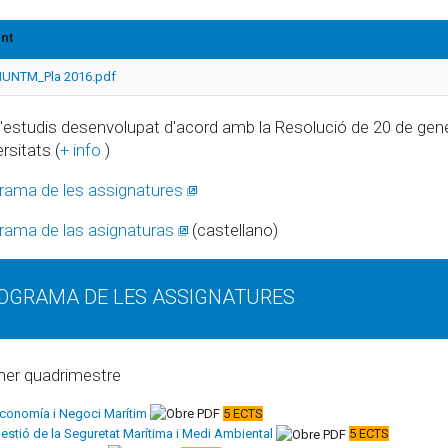
nt
UNTM_Pla 2016.pdf
d'estudis desenvolupat d'acord amb la Resolució de 20 de gener
rsitats (
+ info
)
rama de les assignatures
rama de las asignaturas
(castellano)
OGRAMA DE LES ASSIGNATURES
mer quadrimestre
conomía i Negoci Marítim
5 ECTS
estió de la Seguretat Marítima i Medi Ambiental
5 ECTS