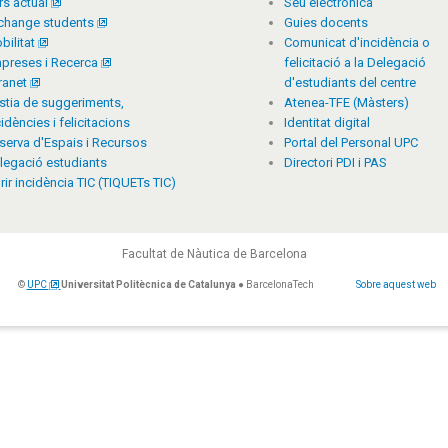
rs actual
Seu electrònica
change students
Guies docents
bilitat
Comunicat d'incidència o
preses i Recerca
felicitació a la Delegació
tranet
d'estudiants del centre
stia de suggeriments,
Atenea-TFE (Màsters)
cidències i felicitacions
Identitat digital
serva d'Espais i Recursos
Portal del Personal UPC
legació estudiants
Directori PDI i PAS
rir incidència TIC (TIQUETs TIC)
Facultat de Nàutica de Barcelona
©
UPC
Universitat Politècnica de Catalunya
● BarcelonaTech
Sobre aquest web