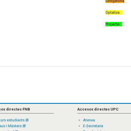
Obligatòria
Optativa
Projecte
ços directes FNB
Accesos directes UPC
turs estudiants
Atenea
aus i Màsters
E-Secretaria