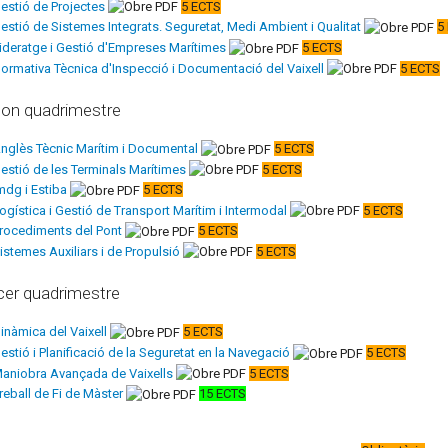
estió de Projectes
5 ECTS
estió de Sistemes Integrats. Seguretat, Medi Ambient i Qualitat
5
ideratge i Gestió d'Empreses Marítimes
5 ECTS
ormativa Tècnica d'Inspecció i Documentació del Vaixell
5 ECTS
on quadrimestre
nglès Tècnic Marítim i Documental
5 ECTS
estió de les Terminals Marítimes
5 ECTS
mdg i Estiba
5 ECTS
ogística i Gestió de Transport Marítim i Intermodal
5 ECTS
rocediments del Pont
5 ECTS
istemes Auxiliars i de Propulsió
5 ECTS
cer quadrimestre
inàmica del Vaixell
5 ECTS
estió i Planificació de la Seguretat en la Navegació
5 ECTS
aniobra Avançada de Vaixells
5 ECTS
reball de Fi de Màster
15 ECTS