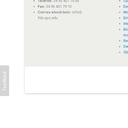
Telèfon:
34 93 401 79 36
Cu
Fax:
34 93 401 79 10
Ex
Correu electrònic:
info
Mo
fnb.upc.edu
Em
In
Bú
in
Re
De
Ob