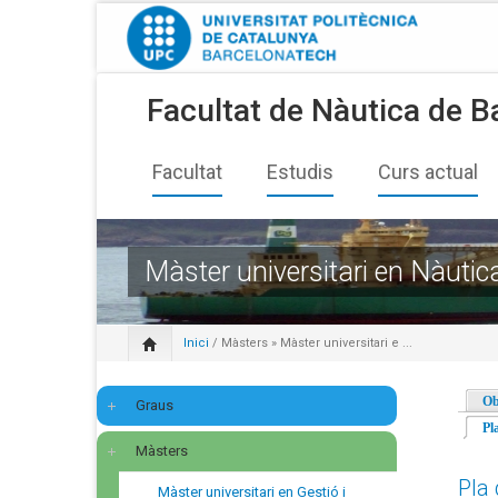
Facultat de Nàutica de B
Facultat
Estudis
Curs actual
Màster universitari en Nàutic
Inici
/
Màsters
» Màster universitari e ...
Ob
Graus
Pl
Màsters
Pla 
Màster universitari en Gestió i