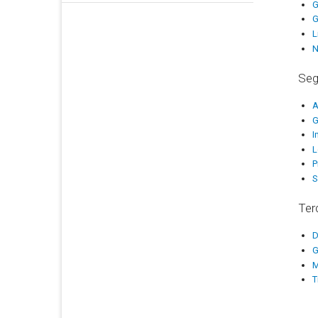
G
G
L
N
Seg
A
G
I
L
P
S
Ter
D
G
M
T