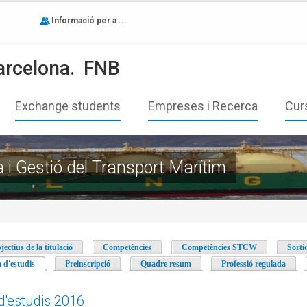
Informació per a ...
arcelona.
FNB
Exchange students
Empreses i Recerca
Cur
a i Gestió del Transport Marítim
jectius de la titulació
Competències
Competències STCW
Sorti
a d'estudis
(pestanya activa)
Preinscripció
Quadre resum
Professió regulada
d'estudis 2016