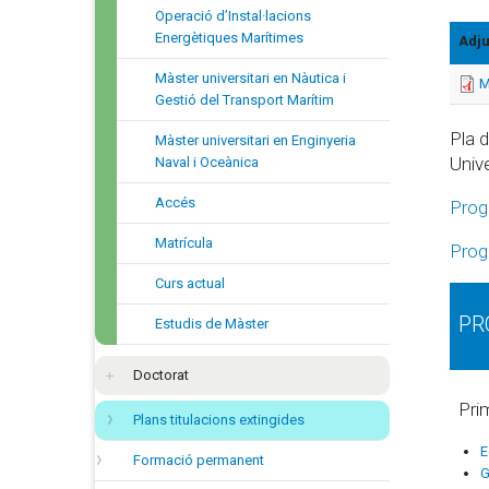
Operació d’Instal·lacions
Energètiques Marítimes
Adju
Màster universitari en Nàutica i
M
Gestió del Transport Marítim
Pla 
Màster universitari en Enginyeria
Unive
Naval i Oceànica
Accés
Prog
Matrícula
Prog
Curs actual
PR
Estudis de Màster
Doctorat
Pri
Plans titulacions extingides
E
Formació permanent
G