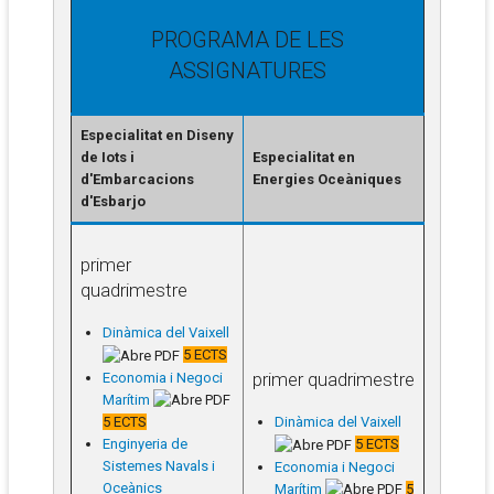
PROGRAMA DE LES
ASSIGNATURES
Especialitat en Diseny
de Iots i
Especialitat en
d'Embarcacions
Energies Oceàniques
d'Esbarjo
primer
quadrimestre
Dinàmica del Vaixell
5 ECTS
primer quadrimestre
Economia i Negoci
Marítim
Dinàmica del Vaixell
5 ECTS
5 ECTS
Enginyeria de
Sistemes Navals i
Economia i Negoci
Oceànics
Marítim
5