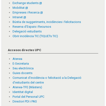
Exchange students
Mobilitat
Empreses i Recerca
Intranet
Bústia de suggeriments, incidències i felicitacions
Reserva d'Espais i Recursos
Delegació estudiants
Obrir incidència TIC (TIQUETs TIC)
Accesos directes UPC
Atenea
E-Secretaria
Seu electrònica
Guies docents
Comunicat d'incidència o felicitació a la Delegació
d'estudiants del centre
Atenea-TFE (Màsters)
Identitat digital
Portal del Personal UPC
Directori PDI i PAS