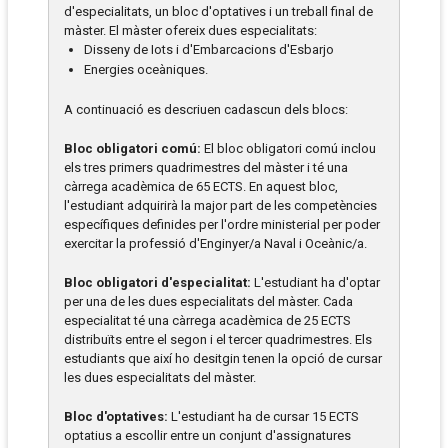
d'especialitats, un bloc d'optatives i un treball final de
màster. El màster ofereix dues especialitats:
Disseny de Iots i d'Embarcacions d'Esbarjo
Energies oceàniques.
A continuació es descriuen cadascun dels blocs:
Bloc obligatori comú:
El bloc obligatori comú inclou
els tres primers quadrimestres del màster i té una
càrrega acadèmica de 65 ECTS. En aquest bloc,
l'estudiant adquirirà la major part de les competències
específiques definides per l'ordre ministerial per poder
exercitar la professió d'Enginyer/a Naval i Oceànic/a.
Bloc obligatori d'especialitat:
L'estudiant ha d'optar
per una de les dues especialitats del màster. Cada
especialitat té una càrrega acadèmica de 25 ECTS
distribuïts entre el segon i el tercer quadrimestres. Els
estudiants que així ho desitgin tenen la opció de cursar
les dues especialitats del màster.
Bloc d'optatives:
L'estudiant ha de cursar 15 ECTS
optatius a escollir entre un conjunt d'assignatures