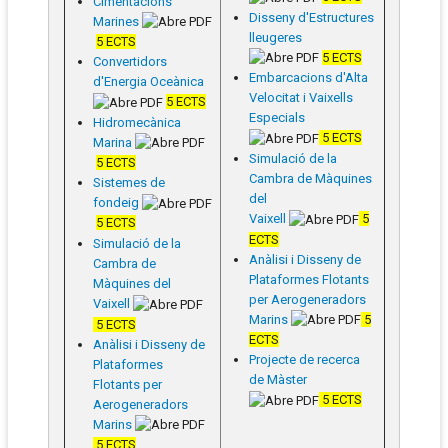
Cimentacions
Disseny d'Estructures
Marines
lleugeres
5 ECTS
5 ECTS
Convertidors
Embarcacions d'Alta
d'Energia Oceànica
Velocitat i Vaixells
5 ECTS
Especials
Hidromecànica
5 ECTS
Marina
Simulació de la
5 ECTS
Cambra de Màquines
Sistemes de
del
fondeig
Vaixell
5
5 ECTS
ECTS
Simulació de la
Anàlisi i Disseny de
Cambra de
Plataformes Flotants
Màquines del
per Aerogeneradors
Vaixell
Marins
5
5 ECTS
ECTS
Anàlisi i Disseny de
Projecte de recerca
Plataformes
de Màster
Flotants per
5 ECTS
Aerogeneradors
Marins
5 ECTS