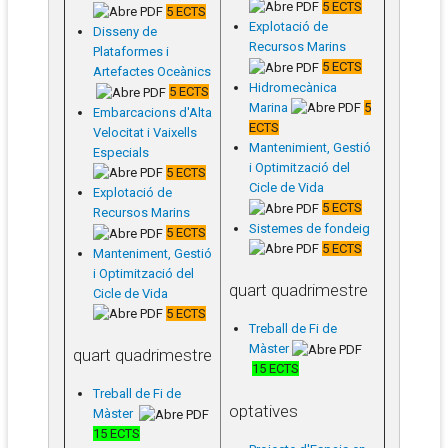
5 ECTS
5 ECTS
Explotació de
Disseny de
Recursos Marins
Plataformes i
5 ECTS
Artefactes Oceànics
Hidromecànica
5 ECTS
Marina
5
Embarcacions d'Alta
ECTS
Velocitat i Vaixells
Mantenimient, Gestió
Especials
i Optimització del
5 ECTS
Cicle de Vida
Explotació de
5 ECTS
Recursos Marins
Sistemes de fondeig
5 ECTS
5 ECTS
Manteniment, Gestió
i Optimització del
quart quadrimestre
Cicle de Vida
5 ECTS
Treball de Fi de
Màster
quart quadrimestre
15 ECTS
Treball de Fi de
optatives
Màster
15 ECTS