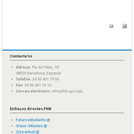
Contacta'ns
Adreça:
Pla de Palau, 18
08003 Barcelona, Espanya
Telèfon:
34 93 401 79 36
Fax:
34 93 401 79 10
Correu electrònic:
info
fnb.upc.edu
Enllaços directes FNB
Futurs estudiants
Graus i Màsters
Curs actual