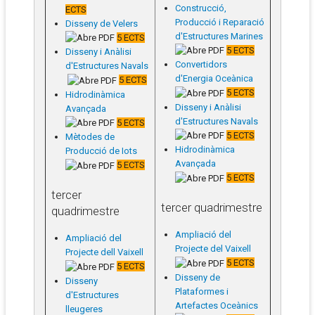
Construcció,
ECTS
Producció i Reparació
Disseny de Velers
d'Estructures Marines
5 ECTS
5 ECTS
Disseny i Anàlisi
Convertidors
d'Estructures Navals
d'Energia Oceànica
5 ECTS
5 ECTS
Hidrodinàmica
Disseny i Anàlisi
Avançada
d'Estructures Navals
5 ECTS
5 ECTS
Mètodes de
Hidrodinàmica
Producció de Iots
Avançada
5 ECTS
5 ECTS
tercer
tercer quadrimestre
quadrimestre
Ampliació del
Ampliació del
Projecte del Vaixell
Projecte dell Vaixell
5 ECTS
5 ECTS
Disseny de
Disseny
Plataformes i
d'Estructures
Artefactes Oceànics
lleugeres