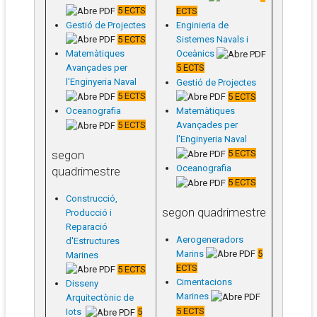
5 ECTS
ECTS
Gestió de Projectes
Enginieria de
5 ECTS
Sistemes Navals i
Oceànics
Matemàtiques
Avançades per
5 ECTS
l'Enginyeria Naval
Gestió de Projectes
5 ECTS
5 ECTS
Oceanografia
Matemàtiques
5 ECTS
Avançades per
l'Enginyeria Naval
segon
5 ECTS
Oceanografia
quadrimestre
5 ECTS
Construcció,
segon quadrimestre
Producció i
Reparació
Aerogeneradors
d'Estructures
Marins
5
Marines
ECTS
5 ECTS
Cimentacions
Disseny
Marines
Arquitectònic de
5 ECTS
Iots
5