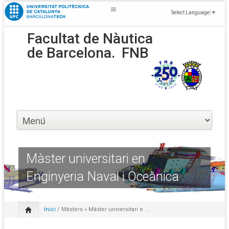
Select Language
▼
Facultat de Nàutica
de Barcelona.
FNB
Màster universitari en
Enginyeria Naval i Oceànica
Inici
/
Màsters
» Màster universitari e ...