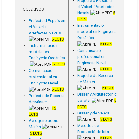
Projecte d'Espais en
el Vaixell i Artefactes
optatives
Navals
5
ECTS
Projecte d'Espais en
Instrumentació i
el Vaixell i
modelat en Enginyeria
Artefactes Navals
Oceànica
5 ECTS
5 ECTS
Instrumentació i
Comunicació
modelat en
professional en
Enginyeria Oceànica
Enginyeria Naval
5 ECTS
5 ECTS
Comunicació
Projecte de Recerca
professional en
de Màster
Enginyeria Naval
1
5 ECTS
5 ECTS
Disseny Arquitectònic
Projecte de Recerca
de Iots
5
de Màster
ECTS
1
5
Disseny de Velers
ECTS
5 ECTS
Aerogeneradors
Mètodes de
Marins
Producció de Iots
5 ECTS
5 ECTS