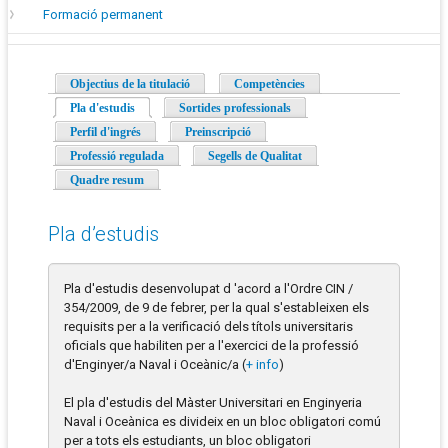
Formació permanent
Objectius de la titulació
Competències
Pla d'estudis
(pestanya activa)
Sortides professionals
Perfil d'ingrés
Preinscripció
Professió regulada
Segells de Qualitat
Quadre resum
Pla d’estudis
Pla d'estudis desenvolupat d 'acord a l'Ordre CIN /
354/2009, de 9 de febrer, per la qual s'estableixen els
requisits per a la verificació dels títols universitaris
oficials que habiliten per a l'exercici de la professió
d'Enginyer/a Naval i Oceànic/a (
+ info
)
El pla d'estudis del Màster Universitari en Enginyeria
Naval i Oceànica es divideix en un bloc obligatori comú
per a tots els estudiants, un bloc obligatori