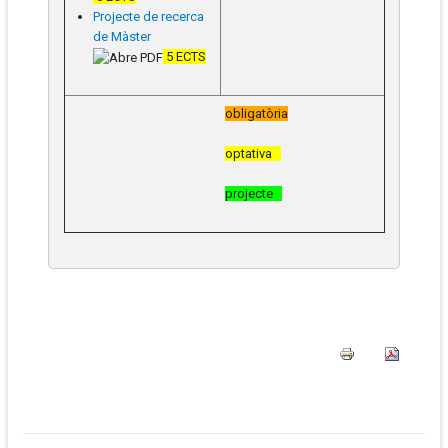
Projecte de recerca
de Màster
5 ECTS
obligatòria
optativa
projecte