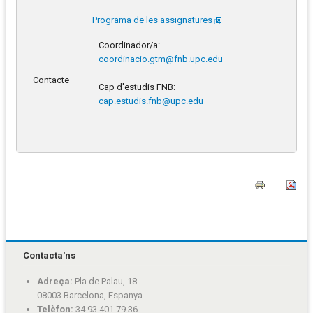
Programa de les assignatures
Coordinador/a:
coordinacio.gtm@fnb.upc.edu
Contacte
Cap d'estudis FNB:
cap.estudis.fnb@upc.edu
Contacta'ns
Adreça:
Pla de Palau, 18
08003 Barcelona, Espanya
Telèfon:
34 93 401 79 36