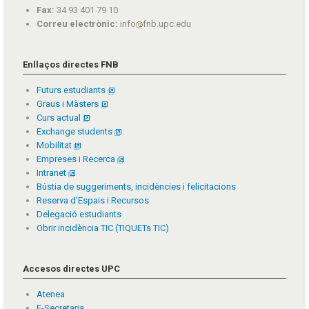
Fax:
34 93 401 79 10
Correu electrònic:
info
fnb.upc.edu
Enllaços directes FNB
Futurs estudiants
Graus i Màsters
Curs actual
Exchange students
Mobilitat
Empreses i Recerca
Intranet
Bústia de suggeriments, incidències i felicitacions
Reserva d'Espais i Recursos
Delegació estudiants
Obrir incidència TIC (TIQUETs TIC)
Accesos directes UPC
Atenea
E-Secretaria