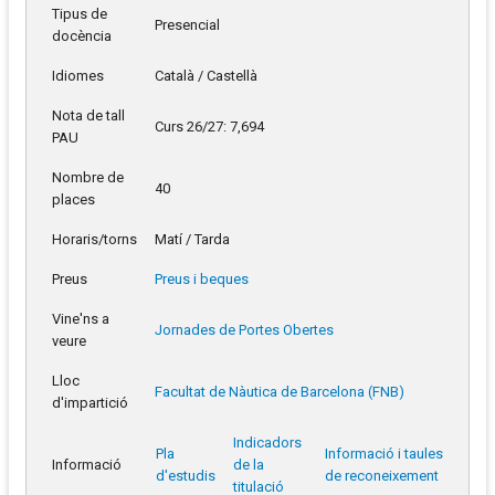
Tipus de
Presencial
docència
Idiomes
Català / Castellà
Nota de tall
Curs 26/27: 7,694
PAU
Nombre de
40
places
Horaris/torns
Matí / Tarda
Preus
Preus i beques
Vine'ns a
Jornades de Portes Obertes
veure
Lloc
Facultat de Nàutica de Barcelona (FNB)
d'impartició
Indicadors
Pla
Informació i taules
Informació
de la
d'estudis
de reconeixement
titulació