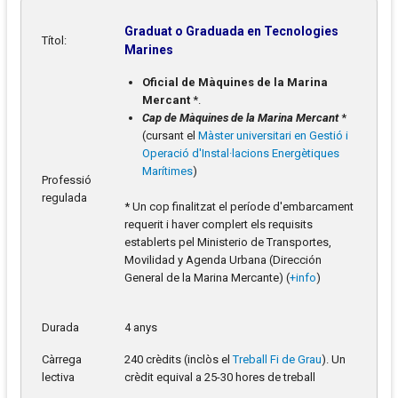
Graduat o Graduada en Tecnologies
Títol:
Marines
Oficial de Màquines de la Marina
Mercant
*.
Cap de Màquines de la Marina Mercant
*
(cursant el
Màster universitari en Gestió i
Operació d'Instal·lacions Energètiques
Marítimes
)
Professió
regulada
* Un cop finalitzat el període d'embarcament
requerit i haver complert els requisits
establerts pel Ministerio de Transportes,
Movilidad y Agenda Urbana (Dirección
General de la Marina Mercante) (
+info
)
Durada
4 anys
Càrrega
240 crèdits (inclòs el
Treball Fi de Grau
). Un
lectiva
crèdit equival a 25-30 hores de treball