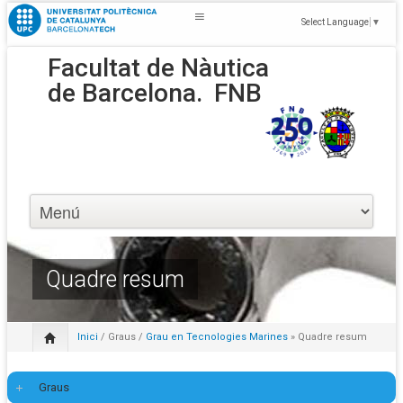
Select Language
▼
Facultat de Nàutica
de Barcelona.
FNB
Quadre resum
Inici
/
Graus
/
Grau en Tecnologies Marines
» Quadre resum
Graus