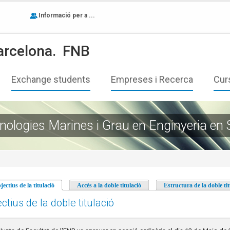
Informació per a ...
arcelona.
FNB
Exchange students
Empreses i Recerca
Cur
cnologies Marines i Grau en Enginyeria en
jectius de la titulació
(pestanya activa)
Accès a la doble titulació
Estructura de la doble tit
ctius de la doble titulació