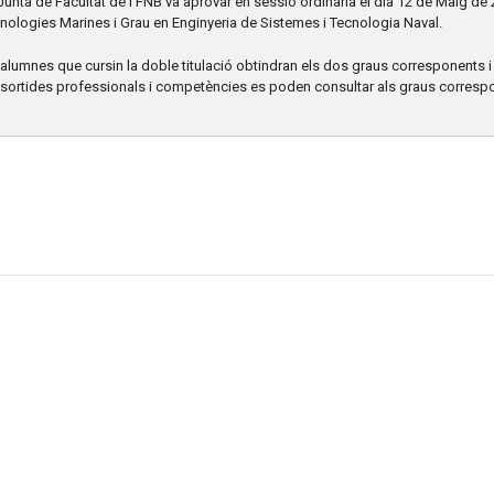
Junta de Facultat de l'FNB va aprovar en sessió ordinària el dia 12 de Maig de 2
nologies Marines i Grau en Enginyeria de Sistemes i Tecnologia Naval.
 alumnes que cursin la doble titulació obtindran els dos graus corresponents i
 sortides professionals i competències es poden consultar als graus corresp