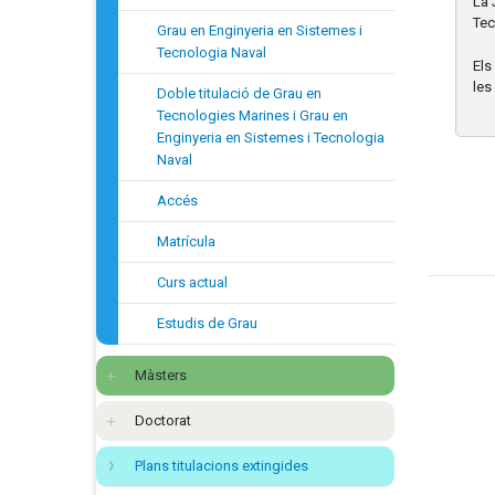
La 
Tec
Grau en Enginyeria en Sistemes i
Tecnologia Naval
Els
les
Doble titulació de Grau en
Tecnologies Marines i Grau en
Enginyeria en Sistemes i Tecnologia
Naval
Accés
Matrícula
Curs actual
Estudis de Grau
Màsters
Doctorat
Plans titulacions extingides