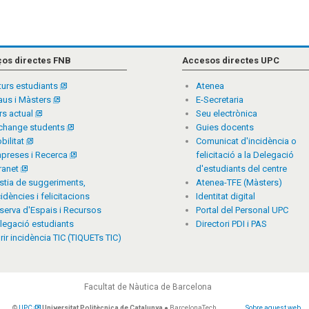
ços directes FNB
Accesos directes UPC
turs estudiants
Atenea
aus i Màsters
E-Secretaria
rs actual
Seu electrònica
change students
Guies docents
bilitat
Comunicat d'incidència o
preses i Recerca
felicitació a la Delegació
tranet
d'estudiants del centre
stia de suggeriments,
Atenea-TFE (Màsters)
cidències i felicitacions
Identitat digital
serva d'Espais i Recursos
Portal del Personal UPC
legació estudiants
Directori PDI i PAS
rir incidència TIC (TIQUETs TIC)
Facultat de Nàutica de Barcelona
©
UPC
Universitat Politècnica de Catalunya
● BarcelonaTech
Sobre aquest web