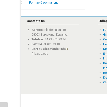
Formació permanent
Contacta'ns
Enlla
Adreça:
Pla de Palau, 18
Fu
08003 Barcelona, Espanya
Gr
Telèfon:
34 93 401 79 36
Cu
Fax:
34 93 401 79 10
Ex
Correu electrònic:
info
Mo
fnb.upc.edu
Em
In
Bú
in
Re
De
Ob