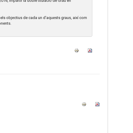
016, impartir la doble titulació de Grau en
 els objectius de cada un d'aquests graus, així com
onents.