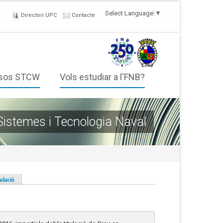
Select Language
▼
Directori UPC
Contacte
sos STCW
Vols estudiar a l'FNB?
 Sistemes i Tecnologia Naval
ulació