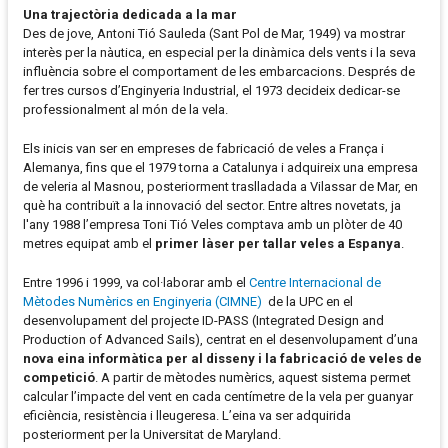
Una trajectòria dedicada a la mar
Des de jove, Antoni Tió Sauleda (Sant Pol de Mar, 1949) va mostrar
interès per la nàutica, en especial per la dinàmica dels vents i la seva
influència sobre el comportament de les embarcacions. Després de
fer tres cursos d’Enginyeria Industrial, el 1973 decideix dedicar-se
professionalment al món de la vela.
Els inicis van ser en empreses de fabricació de veles a França i
Alemanya, fins que el 1979 torna a Catalunya i adquireix una empresa
de veleria al Masnou, posteriorment traslladada a Vilassar de Mar, en
què ha contribuït a la innovació del sector. Entre altres novetats, ja
l'any 1988 l’empresa Toni Tió Veles comptava amb un plòter de 40
metres equipat amb el
primer làser per tallar veles a Espanya
.
Entre 1996 i 1999, va col·laborar amb el
Centre Internacional de
Mètodes Numèrics en Enginyeria (CIMNE)
de la UPC en el
desenvolupament del projecte ID-PASS (Integrated Design and
Production of Advanced Sails), centrat en el desenvolupament d’una
nova eina informàtica per al disseny i la fabricació de veles de
competició
. A partir de mètodes numèrics, aquest sistema permet
calcular l’impacte del vent en cada centímetre de la vela per guanyar
eficiència, resistència i lleugeresa. L’eina va ser adquirida
posteriorment per la Universitat de Maryland.