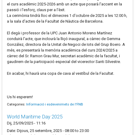
el curs acadèmic 2025-2026 amb un acte que posarà l'accent en la
passió i l'esforç, claus per a l'èxit.
La cerimònia tindrà lloc el dimecres 1 d'octubre de 2025 a les 12:00 h,
a la sala d’actes de la Facultat de Nàutica de Barcelona.
El degà i professor de la UPC Juan Antonio Moreno Martínez
conduirà l'acte, que inclourà la lliçó inaugural, a càrrec de Gemma
González, directora de la Unitat de Negoci de Iots del Grup Boero. A
més, es presentarà la memòria acadèmica del curs 2024/2025 a
càrrec del Sr. Ramon Grau Mur, secretari acadèmic de la facultat, i
gaudirem de la participació especial del vicerector Santi Silvestre.
En acabar, hi haurà una copa de cava al vestíbul de la Facultat.
Us hi esperem!
Categories:
Informació i esdevenimets de l'FNB
World Maritime Day 2025
Dij, 25/09/2025 - 11:16
Date: Dijous, 25 setembre, 2025 - 08:00 to 23:00