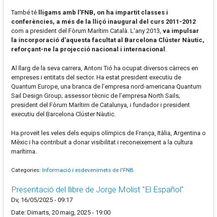
També té
lligams amb l’FNB, on ha impartit classes i
conferències, a més de la lliçó inaugural del curs 2011-2012
com a president del Fòrum Marítim Català. L'any 2013,
va impulsar
la incorporació d’aquesta facultat al Barcelona Clúster Nàutic,
reforçant-ne la projecció nacional i internacional
.
Al llarg de la seva carrera, Antoni Tió ha ocupat diversos càrrecs en
empreses i entitats del sector. Ha estat president executiu de
Quantum Europe, una branca de l’empresa nord-americana Quantum
Sail Design Group; assessor tècnic de l’empresa North Sails;
president del Fòrum Marítim de Catalunya, i fundador i president
executiu del Barcelona Clúster Nàutic.
Ha proveït les veles dels equips olímpics de França, Itàlia, Argentina o
Mèxic i ha contribuït a donar visibilitat i reconeixement a la cultura
marítima.
Categories:
Informació i esdevenimets de l'FNB
Presentació del llibre de Jorge Molist "El Español"
Dv, 16/05/2025 - 09:17
Date: Dimarts, 20 maig, 2025 - 19:00