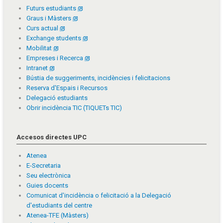
Futurs estudiants
Graus i Màsters
Curs actual
Exchange students
Mobilitat
Empreses i Recerca
Intranet
Bústia de suggeriments, incidències i felicitacions
Reserva d'Espais i Recursos
Delegació estudiants
Obrir incidència TIC (TIQUETs TIC)
Accesos directes UPC
Atenea
E-Secretaria
Seu electrònica
Guies docents
Comunicat d'incidència o felicitació a la Delegació
d'estudiants del centre
Atenea-TFE (Màsters)