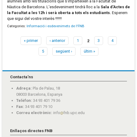
alumnes amb les titulacions que s'imparteixen a la Facultat de
Nàutica de Barcelona. L'esdeveniment tindrà lloc a la
Sala d'Actes de
la Facultat a les 12h i serà oberta a tots els estudiants.
Esperem
que sigui del vostre interès !!!!!!!
Categories:
Informació i esdevenimets de l'FNB
« primer
‹ anterior
1
2
3
4
Pàgines
5
següent ›
últim »
Contacta'ns
Adreça:
Pla de Palau, 18
08003 Barcelona, Espanya
Telèfon:
34 93 401 79 36
Fax:
34 93 401 79 10
Correu electrònic:
info
fnb.upc.edu
Enllaços directes FNB