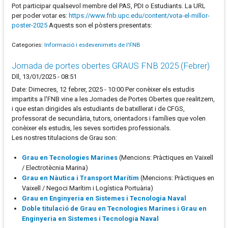
Pot participar qualsevol membre del PAS, PDI o Estudiants. La URL
per poder votar es:
https://www.fnb.upc.edu/content/vota-el-millor-
poster-2025
Aquests son el pòsters presentats:
Categories:
Informació i esdevenimets de l'FNB
Jornada de portes obertes GRAUS FNB 2025 (Febrer)
Dll, 13/01/2025 - 08:51
Date: Dimecres, 12 febrer, 2025 - 10:00 Per conèixer els estudis
impartits a l'FNB vine a les Jornades de Portes Obertes que realitzem,
i que estan dirigides als estudiants de batxillerat i de CFGS,
professorat de secundària, tutors, orientadors i famílies que volen
conèixer els estudis, les seves sortides professionals.
Les nostres titulacions de Grau son:
Grau en Tecnologies Marines
(Mencions: Pràctiques en Vaixell
/ Electrotècnia Marina)
Grau en Nàutica i Transport Marítim
(Mencions: Pràctiques en
Vaixell / Negoci Marítim i Logística Portuària)
Grau en Enginyeria en Sistemes i Tecnologia Naval
Doble titulació de Grau en Tecnologies Marines i Grau en
Enginyeria en Sistemes i Tecnologia Naval