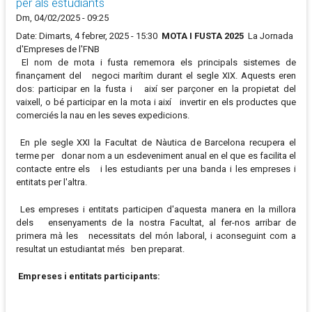
per als estudiants
Dm, 04/02/2025 - 09:25
Date: Dimarts, 4 febrer, 2025 - 15:30
MOTA I FUSTA 2025
La Jornada
d'Empreses de l'FNB
El nom de mota i fusta rememora els principals sistemes de
finançament del negoci marítim durant el segle XIX. Aquests eren
dos: participar en la fusta i així ser parçoner en la propietat del
vaixell, o bé participar en la mota i així invertir en els productes que
comerciés la nau en les seves expedicions.
En ple segle XXI la Facultat de Nàutica de Barcelona recupera el
terme per donar nom a un esdeveniment anual en el que es facilita el
contacte entre els i les estudiants per una banda i les empreses i
entitats per l'altra.
Les empreses i entitats participen d'aquesta manera en la millora
dels ensenyaments de la nostra Facultat, al fer-nos arribar de
primera mà les necessitats del món laboral, i aconseguint com a
resultat un estudiantat més ben preparat.
Empreses i entitats participants: