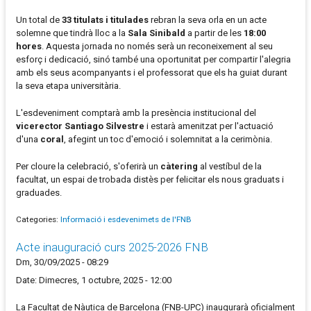
Un total de
33 titulats i titulades
rebran la seva orla en un acte
solemne que tindrà lloc a la
Sala Sinibald
a partir de les
18:00
hores
. Aquesta jornada no només serà un reconeixement al seu
esforç i dedicació, sinó també una oportunitat per compartir l'alegria
amb els seus acompanyants i el professorat que els ha guiat durant
la seva etapa universitària.
L'esdeveniment comptarà amb la presència institucional del
vicerector Santiago Silvestre
i estarà amenitzat per l'actuació
d'una
coral
, afegint un toc d'emoció i solemnitat a la cerimònia.
Per cloure la celebració, s'oferirà un
càtering
al vestíbul de la
facultat, un espai de trobada distès per felicitar els nous graduats i
graduades.
Categories:
Informació i esdevenimets de l'FNB
Acte inauguració curs 2025-2026 FNB
Dm, 30/09/2025 - 08:29
Date: Dimecres, 1 octubre, 2025 - 12:00
La Facultat de Nàutica de Barcelona (FNB-UPC) inaugurarà oficialment