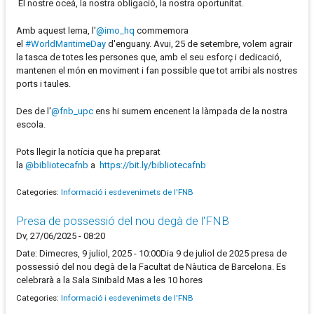
El nostre oceà, la nostra obligació, la nostra oportunitat.
Amb aquest lema, l'
@imo_hq
commemora
el
#WorldMaritimeDay
d'enguany. Avui, 25 de setembre, volem agrair
la tasca de totes les persones que, amb el seu esforç i dedicació,
mantenen el món en moviment i fan possible que tot arribi als nostres
ports i taules.
Des de l'
@fnb_upc
ens hi sumem encenent la làmpada de la nostra
escola.
Pots llegir la notícia que ha preparat
la
@bibliotecafnb
a
https://bit.ly/bibliotecafnb
Categories:
Informació i esdevenimets de l'FNB
Presa de possessió del nou degà de l'FNB
Dv, 27/06/2025 - 08:20
Date: Dimecres, 9 juliol, 2025 - 10:00Dia 9 de juliol de 2025 presa de
possessió del nou degà de la Facultat de Nàutica de Barcelona. Es
celebrarà a la Sala Sinibald Mas a les 10 hores
Categories:
Informació i esdevenimets de l'FNB