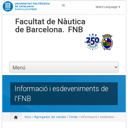
Select Language
▼
Facultat de Nàutica
de Barcelona.
FNB
Informació i esdeveniments de
l'FNB
Inici
/
Agregador de canals
/
Fonts
» Informació i esdeveni ...