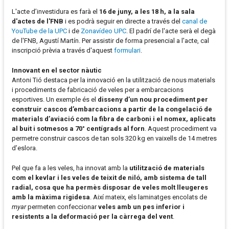
L'acte d’investidura es farà el
16 de juny, a les 18 h, a la sala
d'actes de l'FNB
i es podrà seguir en directe a través del
canal de
YouTube de la UPC
i de
Zonavídeo UPC
. El padrí de l'acte serà el degà
de l'FNB, Agustí Martín. Per assistir de forma presencial a l'acte, cal
inscripció prèvia a través d'aquest
formulari
.
Innovant en el sector nàutic
Antoni Tió destaca per la innovació en la utilització de nous materials
i procediments de fabricació de veles per a embarcacions
esportives. Un exemple és el
disseny d’un nou procediment per
construir cascos d’embarcacions a partir de la congelació de
materials d’aviació com la fibra de carboni i el nomex, aplicats
al buit i sotmesos a 70° centígrads al forn
. Aquest procediment va
permetre construir cascos de tan sols 320 kg en vaixells de 14 metres
d’eslora.
Pel que fa a les veles, ha innovat amb la
utilització de materials
com el kevlar i les veles de teixit de niló, amb sistema de tall
radial, cosa que ha permès disposar de veles molt lleugeres
amb la màxima rigidesa
. Així mateix, els laminatges encolats de
myar
permeten confeccionar
veles amb un pes inferior i
resistents a la deformació per la càrrega del vent
.