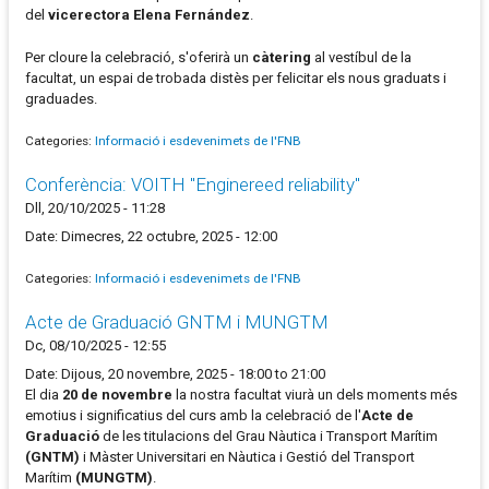
del
vicerectora Elena Fernández
.
Per cloure la celebració, s'oferirà un
càtering
al vestíbul de la
facultat, un espai de trobada distès per felicitar els nous graduats i
graduades.
Categories:
Informació i esdevenimets de l'FNB
Conferència: VOITH "Enginereed reliability"
Dll, 20/10/2025 - 11:28
Date: Dimecres, 22 octubre, 2025 - 12:00
Categories:
Informació i esdevenimets de l'FNB
Acte de Graduació GNTM i MUNGTM
Dc, 08/10/2025 - 12:55
Date: Dijous, 20 novembre, 2025 - 18:00 to 21:00
El dia
20 de novembre
la nostra facultat viurà un dels moments més
emotius i significatius del curs amb la celebració de l'
Acte de
Graduació
de les titulacions del Grau Nàutica i Transport Marítim
(GNTM)
i Màster Universitari en
Nàutica i Gestió del Transport
Marítim
(MUNGTM)
.