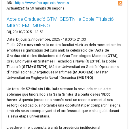
URL:
https://www.fnb.upc.edu/events
Actualitzat:
fa 59 minuts 38 segons
Acte de Graduació GTM, GESTN, la Doble Titulació,
MUGOIEM i MUENO
Dij, 23/10/2025 - 13:53
Date: Dijous, 27 novembre, 2025 - 18:00 to 21:00
El dia
27 de novembre
la nostra facultat viurà un dels moments més
emotius i significatius del curs amb la celebració de l'
Acte de
Graduació
de les titulacions del Grau Tecnologies Marines (
GTM
),
Grau Enginyeria en Sistemes i Tecnologia Naval (
GESTN
), la Doble
Titulació (
GTM+GESTN
), Màster Universitari en Gestió i Operacions
d'Instal·lacions Energètiques Marítimes
(MUGOIEM)
i Màster
Universitari en Enginyeria Naval i Oceànica
(MUENO)
.
Un total de
57 titulats i titulades
rebran la seva orla en un acte
solemne que tindrà lloc a la
Sala Sinibald
a partir de les
18:00
hores
. Aquesta jornada no només serà un reconeixement al seu
esforç i dedicació, sinó també una oportunitat per compartir l'alegria
amb els seus acompanyants i el professorat que els ha guiat durant
la seva etapa universitària.
L'esdeveniment comptarà amb la presència institucional