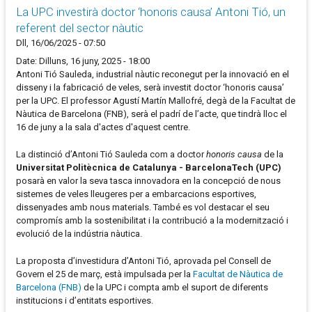
La UPC investirà doctor ‘honoris causa’ Antoni Tió, un
referent del sector nàutic
Dll, 16/06/2025 - 07:50
Date: Dilluns, 16 juny, 2025 - 18:00
Antoni Tió Sauleda, industrial nàutic reconegut per la innovació en el
disseny i la fabricació de veles, serà investit doctor ‘honoris causa’
per la UPC. El professor Agustí Martín Mallofré, degà de la Facultat de
Nàutica de Barcelona (FNB), serà el padrí de l’acte, que tindrà lloc el
16 de juny a la sala d'actes d'aquest centre.
La distinció d’Antoni Tió Sauleda com a doctor
honoris causa
de la
Universitat Politècnica de Catalunya - BarcelonaTech (UPC)
posarà en valor la seva tasca innovadora en la concepció de nous
sistemes de veles lleugeres per a embarcacions esportives,
dissenyades amb nous materials. També es vol destacar el seu
compromís amb la sostenibilitat i la contribució a la modernització i
evolució de la indústria nàutica.
La proposta d’investidura d’Antoni Tió, aprovada pel Consell de
Govern el 25 de març, està impulsada per la
Facultat de Nàutica de
Barcelona (FNB)
de la UPC i compta amb el suport de diferents
institucions i d’entitats esportives.