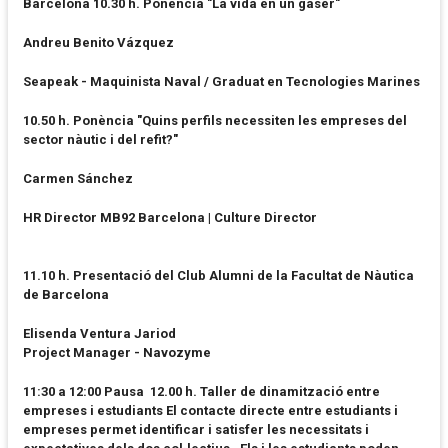
Barcelona
10.30 h. Ponència "La vida en un gaser"
Andreu Benito Vázquez
Seapeak - Maquinista Naval / Graduat en Tecnologies Marines
10.50 h. Ponència
"Quins perfils necessiten les empreses del
sector nàutic i del refit?"
Carmen Sánchez
HR Director MB92 Barcelona | Culture Director
11.10 h. Presentació del Club Alumni de la Facultat de Nàutica
de Barcelona
Elisenda Ventura Jariod
Project Manager - Navozyme
11:30 a 12:00 Pausa
12.00 h. Taller de dinamització entre
empreses i estudiants
El contacte directe entre estudiants i
empreses permet identificar i satisfer les necessitats i