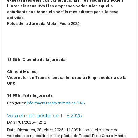
expectatives dels dos col·lectius. Els i les estudiants poden
lliurar els seus CVs i les empreses poden triar aquells
estudiants que tenen els perfils més adients per a la seva
activitat.
Fotos de la Jornada Mota i Fusta 2024
13.50 h. Cloenda de la jornada
Climent Molins,
Vicerector de Transferència, Innovació i Empreneduria de la
UPC
14:00 h. Fi de la jornada
Categories:
Informació i esdevenimets de l'FNB
Vota el millor pòster de TFE 2025
Dv, 31/01/2025 - 12:12
Date: Divendres, 28 febrer, 2025 - 11:30S'ha obert el periode de
votacions per escollir el millor pòster de Treball Fi de Grau o Màster.