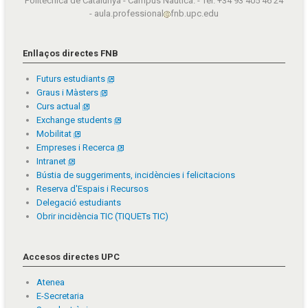
Politècnica de Catalunya - Campus Nàutica. - Tel: +34 93 405 46 24
- aula.professional
fnb.upc.edu
Enllaços directes FNB
Futurs estudiants
Graus i Màsters
Curs actual
Exchange students
Mobilitat
Empreses i Recerca
Intranet
Bústia de suggeriments, incidències i felicitacions
Reserva d'Espais i Recursos
Delegació estudiants
Obrir incidència TIC (TIQUETs TIC)
Accesos directes UPC
Atenea
E-Secretaria