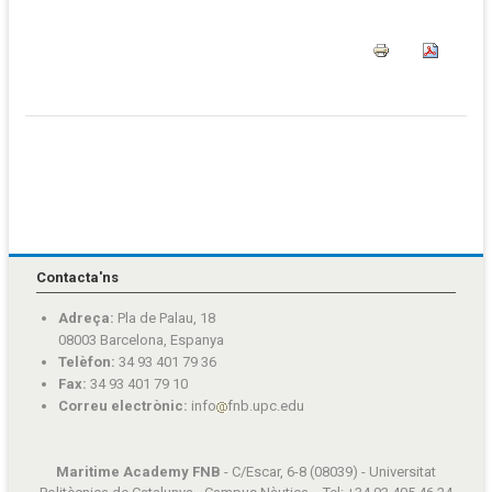
Contacta'ns
Adreça:
Pla de Palau, 18
08003 Barcelona, Espanya
Telèfon:
34 93 401 79 36
Fax:
34 93 401 79 10
Correu electrònic:
info
fnb.upc.edu
Maritime Academy FNB
- C/Escar, 6-8 (08039) - Universitat