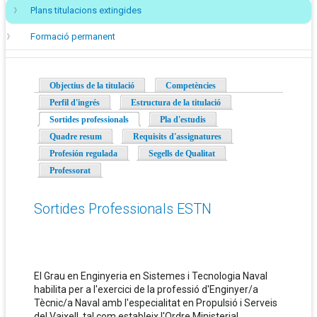
Plans titulacions extingides
Formació permanent
Objectius de la titulació
Competències
Perfil d'ingrés
Estructura de la titulació
Sortides professionals
(pestanya activa)
Pla d'estudis
Quadre resum
Requisits d'assignatures
Profesión regulada
Segells de Qualitat
Professorat
Sortides Professionals ESTN
El Grau en Enginyeria en Sistemes i Tecnologia Naval
habilita per a l'exercici de la professió d'Enginyer/a
Tècnic/a Naval amb l'especialitat en Propulsió i Serveis
del Vaixell, tal com estableix l'Ordre Ministerial