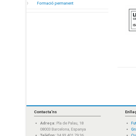
Formació permanent
Contacta'ns
Enlla
Adreça:
Pla de Palau, 18
Fu
08003 Barcelona, Espanya
Gr
Telèfon:
34 93 401 79 36
Cu