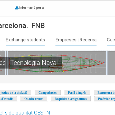
Informació per a ...
arcelona.
FNB
Exchange students
Empreses i Recerca
Cur
es i Tecnologia Naval
jectius de la titulació
Competències
Perfil d'ingrés
Estructura de
a d'estudis
Quadre resum
Requisits d'assignatures
Profesión re
ells de qualitat GESTN