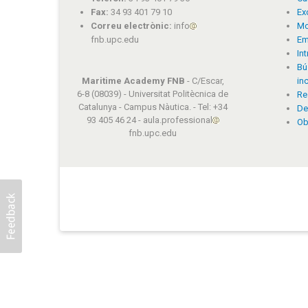
Fax:
34 93 401 79 10
Ex
Correu electrònic:
info
Mo
fnb.upc.edu
Em
In
Bú
Maritime Academy FNB
- C/Escar,
in
6-8 (08039) - Universitat Politècnica de
Re
Catalunya - Campus Nàutica. - Tel: +34
De
93 405 46 24 - aula.professional
Ob
fnb.upc.edu