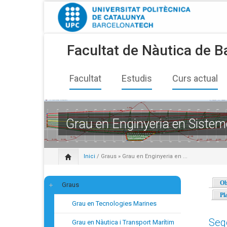
Facultat de Nàutica de B
Facultat
Estudis
Curs actual
Grau en Enginyeria en Sistem
Inici
/
Graus
» Grau en Enginyeria en ...
Ob
Graus
Pl
Grau en Tecnologies Marines
Seg
Grau en Nàutica i Transport Marítim