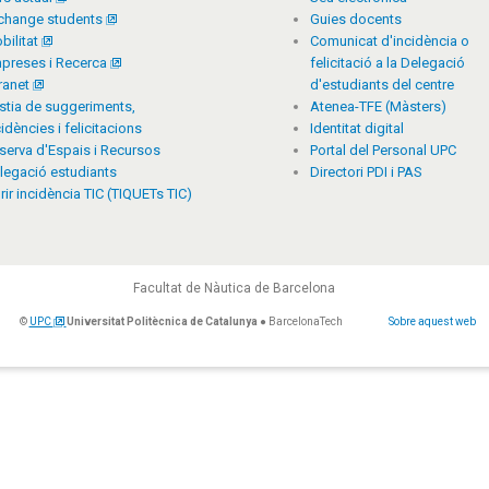
change students
Guies docents
bilitat
Comunicat d'incidència o
preses i Recerca
felicitació a la Delegació
tranet
d'estudiants del centre
stia de suggeriments,
Atenea-TFE (Màsters)
cidències i felicitacions
Identitat digital
serva d'Espais i Recursos
Portal del Personal UPC
legació estudiants
Directori PDI i PAS
rir incidència TIC (TIQUETs TIC)
Facultat de Nàutica de Barcelona
©
UPC
Universitat Politècnica de Catalunya
● BarcelonaTech
Sobre aquest web