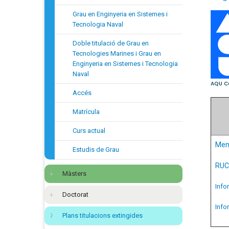
Grau en Enginyeria en Sistemes i
Tecnologia Naval
Doble titulació de Grau en
Tecnologies Marines i Grau en
Enginyeria en Sistemes i Tecnologia
Naval
Accés
Matrícula
Curs actual
Memò
Estudis de Grau
RUC
Màsters
Info
Doctorat
Info
Plans titulacions extingides