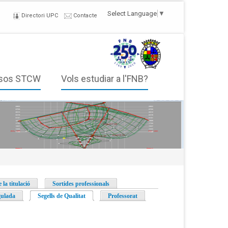
Select Language
▼
Directori UPC
Contacte
sos STCW
Vols estudiar a l'FNB?
 la titulació
Sortides professionals
gulada
Segells de Qualitat
(pestanya activa)
Professorat