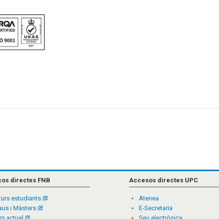
ços directes FNB
Accesos directes UPC
turs estudiants
Atenea
aus i Màsters
E-Secretaria
rs actual
Seu electrònica