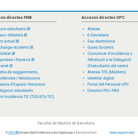
ços directes FNB
Accesos directes UPC
turs estudiants
Atenea
aus i Màsters
E-Secretaria
rs actual
Seu electrònica
change students
Guies docents
bilitat
Comunicat d'incidència o
preses i Recerca
felicitació a la Delegació
tranet
d'estudiants del centre
stia de suggeriments,
Atenea-TFE (Màsters)
cidències i felicitacions
Identitat digital
serva d'Espais i Recursos
Portal del Personal UPC
legació estudiants
Directori PDI i PAS
rir incidència TIC (TIQUETs TIC)
Facultat de Nàutica de Barcelona
©
UPC
Universitat Politècnica de Catalunya
● BarcelonaTech
Sobre aquest web