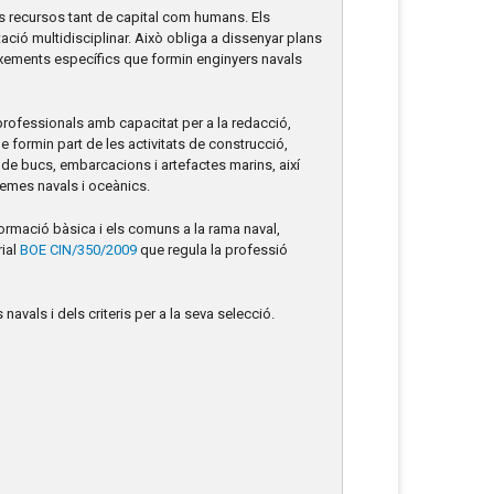
ts recursos tant de capital com humans. Els
ció multidisciplinar. Això obliga a dissenyar plans
ixements específics que formin enginyers navals
professionals amb capacitat per a la redacció,
e formin part de les activitats de construcció,
de bucs, embarcacions i artefactes marins, així
temes navals i oceànics.
 formació bàsica i els comuns a la rama naval,
rial
BOE CIN/350/2009
que regula la professió
vals i dels criteris per a la seva selecció.