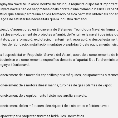
nginyeria Naval té un ampli horitzó de futur que requerirà disposar d’importan
inyers navals han de ser professionals dotats d’una formació bàsica i capacita
studi que sense perdre una sòlida formació bàsica permetin obtenir els cone
aços de satisfer les necessitats que la indústria demandi.
bjectiu d’aquest grau en Enginyeria de Sistemes i Tecnologia Naval és formar 
ma i desenvolupament de projectes a l’àmbit de l’enginyeria naval i oceànica qu
tatge, transformació, explotació, manteniment, reparació, o desballestament 
 les de fabricació, instal·lació, muntatge o explotació dels equipaments i sis
 a l’especialitat en Propulsió i Serveis del Vaixell, apart dels coneixements de
dquireixen els coneixements específics descrits a l’apartat 5 de l’ordre ministe
nginyer tècnic naval:
oneixement dels materials específics per a màquines, equipaments i sistemes na
oneixement dels motors dièsel marins, turbines de gas i plantes de vapor.
oneixement dels equipaments i sistemes auxiliars navals.
oneixement de les màquines elèctriques i dels sistemes elèctrics navals.
apacitat per a projectar sistemes hidràulics i neumàtics.