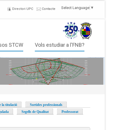
Select Language
▼
Directori UPC
Contacte
sos STCW
Vols estudiar a l'FNB?
 la titulació
Sortides professionals
gulada
Segells de Qualitat
Professorat