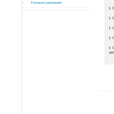
Formació permanent
§
C
§
C
§
C
§
C
§
C
del 