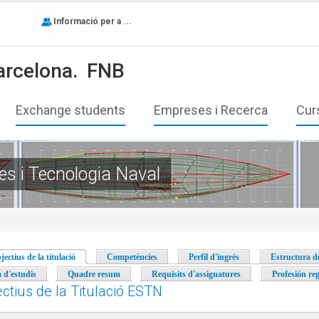
Informació per a ...
arcelona.
FNB
Exchange students
Empreses i Recerca
Cur
es i Tecnologia Naval
jectius de la titulació
(pestanya activa)
Competències
Perfil d'ingrés
Estructura de
a d'estudis
Quadre resum
Requisits d'assignatures
Profesión re
ctius de la Titulació ESTN