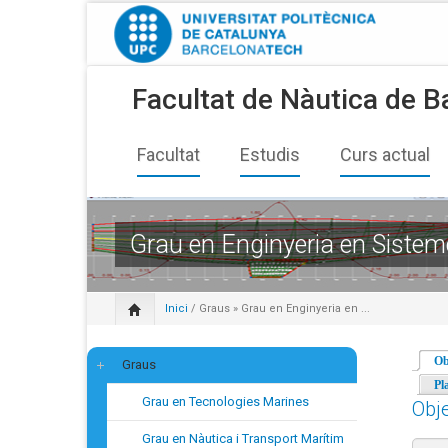
Facultat de Nàutica de B
Facultat
Estudis
Curs actual
Grau en Enginyeria en Sistem
Inici
/
Graus
» Grau en Enginyeria en ...
Ob
Graus
Pl
Grau en Tecnologies Marines
Obje
Grau en Nàutica i Transport Marítim