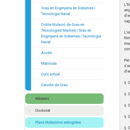
L’E
Grau en Enginyeria en Sistemes i
eng
Tecnologia Naval
d’e
cap
Doble titulació de Grau en
Tecnologies Marines i Grau en
L’o
Enginyeria en Sistemes i Tecnologia
fir
Naval
mun
com
Accés
Per
Matrícula
s’a
d’e
Curs actual
§
C
Estudis de Grau
§
C
Màsters
§
C
Doctorat
§
C
Plans titulacions extingides
§
C