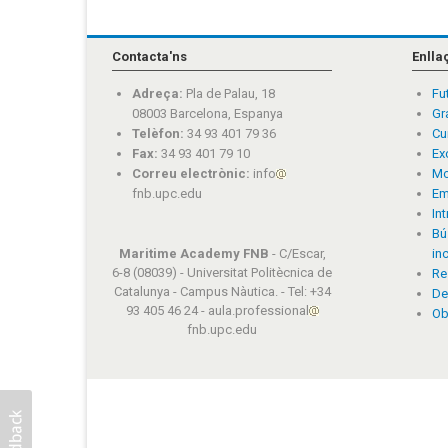
Contacta'ns
Enlla
Adreça:
Pla de Palau, 18
Fu
08003 Barcelona, Espanya
Gr
Telèfon:
34 93 401 79 36
Cu
Fax:
34 93 401 79 10
Ex
Correu electrònic:
info
Mo
fnb.upc.edu
Em
In
Bú
Maritime Academy FNB
- C/Escar,
in
6-8 (08039) - Universitat Politècnica de
Re
Catalunya - Campus Nàutica. - Tel: +34
De
93 405 46 24 - aula.professional
Ob
fnb.upc.edu