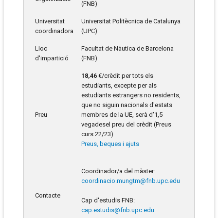
(FNB)
Universitat
Universitat Politècnica de Catalunya
coordinadora
(UPC)
Lloc
Facultat de Nàutica de Barcelona
d'impartició
(FNB)
18,46
€/crèdit per tots els
estudiants, excepte per als
estudiants estrangers no residents,
que no siguin nacionals d'estats
Preu
membres de la UE, serà d'1,5
vegadesel preu del crèdit (Preus
curs 22/23)
Preus, beques i ajuts
Coordinador/a del màster:
coordinacio.mungtm@fnb.upc.edu
Contacte
Cap d'estudis FNB:
cap.estudis@fnb.upc.edu