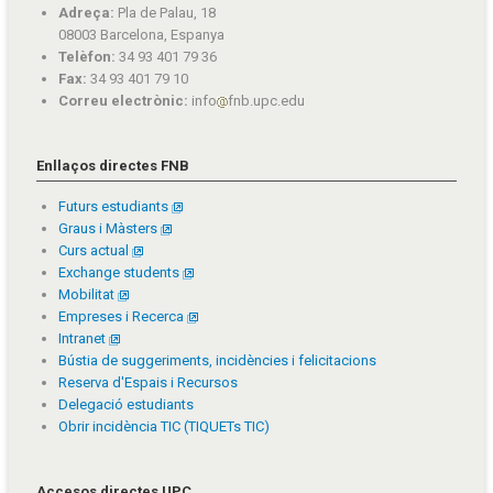
Adreça:
Pla de Palau, 18
08003 Barcelona, Espanya
Telèfon:
34 93 401 79 36
Fax:
34 93 401 79 10
Correu electrònic:
info
fnb.upc.edu
Enllaços directes FNB
Futurs estudiants
Graus i Màsters
Curs actual
Exchange students
Mobilitat
Empreses i Recerca
Intranet
Bústia de suggeriments, incidències i felicitacions
Reserva d'Espais i Recursos
Delegació estudiants
Obrir incidència TIC (TIQUETs TIC)
Accesos directes UPC