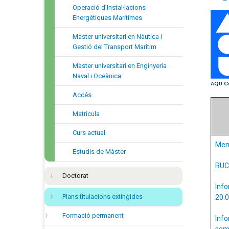
Operació d’Instal·lacions
Energètiques Marítimes
Màster universitari en Nàutica i
Gestió del Transport Marítim
Màster universitari en Enginyeria
Naval i Oceànica
Accés
Matrícula
Curs actual
Memò
Estudis de Màster
RUC
Doctorat
Info
Plans titulacions extingides
20.0
Formació permanent
Info
sem