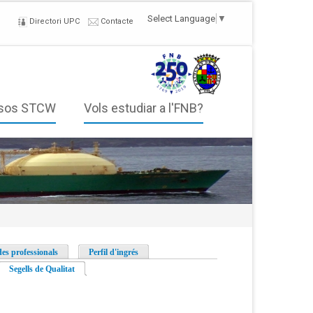
Select Language
▼
Directori UPC
Contacte
sos STCW
Vols estudiar a l'FNB?
des professionals
Perfil d'ingrés
Segells de Qualitat
(pestanya activa)