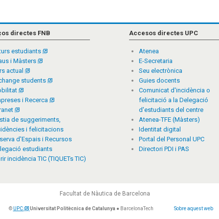
ços directes FNB
Accesos directes UPC
turs estudiants
Atenea
aus i Màsters
E-Secretaria
rs actual
Seu electrònica
change students
Guies docents
bilitat
Comunicat d'incidència o
preses i Recerca
felicitació a la Delegació
tranet
d'estudiants del centre
stia de suggeriments,
Atenea-TFE (Màsters)
cidències i felicitacions
Identitat digital
serva d'Espais i Recursos
Portal del Personal UPC
legació estudiants
Directori PDI i PAS
rir incidència TIC (TIQUETs TIC)
Facultat de Nàutica de Barcelona
©
UPC
Universitat Politècnica de Catalunya
● BarcelonaTech
Sobre aquest web