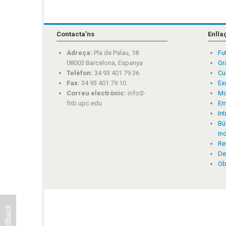
Contacta'ns
Enlla
Adreça:
Pla de Palau, 18
Fu
08003 Barcelona, Espanya
Gr
Telèfon:
34 93 401 79 36
Cu
Fax:
34 93 401 79 10
Ex
Correu electrònic:
info
Mo
fnb.upc.edu
Em
In
Bú
in
Re
De
Ob