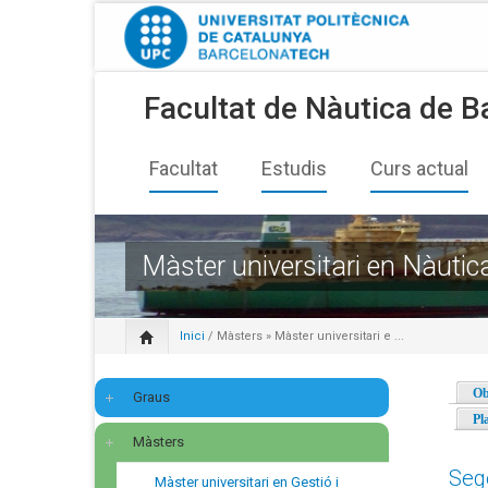
Facultat de Nàutica de B
Facultat
Estudis
Curs actual
Màster universitari en Nàutic
Inici
/
Màsters
» Màster universitari e ...
Ob
Graus
Pl
Màsters
Seg
Màster universitari en Gestió i