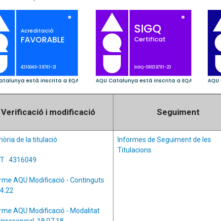
Verificació i modificació
Seguiment
ria de la titulació
Informes de Seguiment de les
Titulacions
T 4316049
rme AQU Modificació - Continguts
4.22
rme AQU Modificació - Modalitat
ipresencial 18.07.18