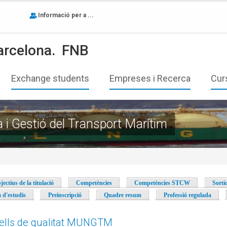
Informació per a ...
arcelona.
FNB
Exchange students
Empreses i Recerca
Cur
a i Gestió del Transport Marítim
jectius de la titulació
Competències
Competències STCW
Sorti
a d'estudis
Preinscripció
Quadre resum
Professió regulada
ells de qualitat MUNGTM