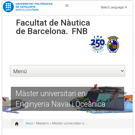
Select Language
▼
Facultat de Nàutica
de Barcelona.
FNB
Màster universitari en
Enginyeria Naval i Oceànica
Inici
/
Màsters
» Màster universitari e ...