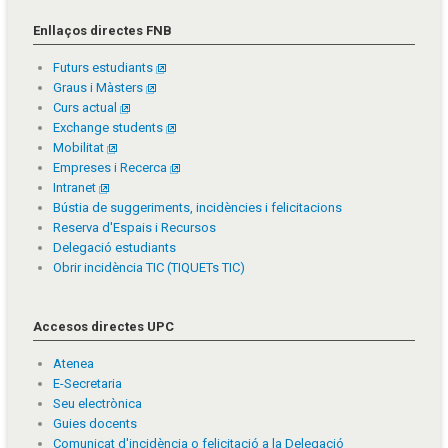
Enllaços directes FNB
Futurs estudiants
Graus i Màsters
Curs actual
Exchange students
Mobilitat
Empreses i Recerca
Intranet
Bústia de suggeriments, incidències i felicitacions
Reserva d'Espais i Recursos
Delegació estudiants
Obrir incidència TIC (TIQUETs TIC)
Accesos directes UPC
Atenea
E-Secretaria
Seu electrònica
Guies docents
Comunicat d'incidència o felicitació a la Delegació