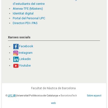
d'estudiants del centre
Atenea-TFE (Màsters)
Identitat digital
Portal del Personal UPC
Directori PDI i PAS
Xarxes socials
Facebook
Instagram
Linkedin
Youtube
Facultat de Nàutica de Barcelona
©
UPC
Universitat Politècnica de Catalunya
● BarcelonaTech
Sobre aquest
web