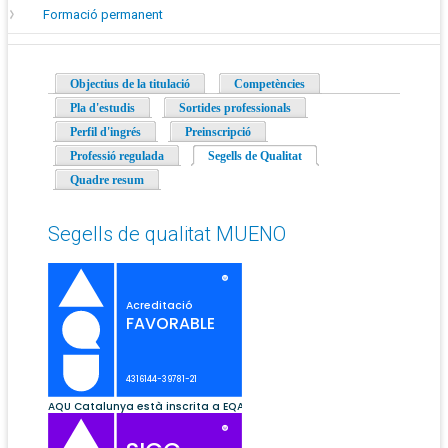
Formació permanent
Objectius de la titulació
Competències
Pla d'estudis
Sortides professionals
Perfil d'ingrés
Preinscripció
Professió regulada
Segells de Qualitat
(pestanya activa)
Quadre resum
Segells de qualitat MUENO