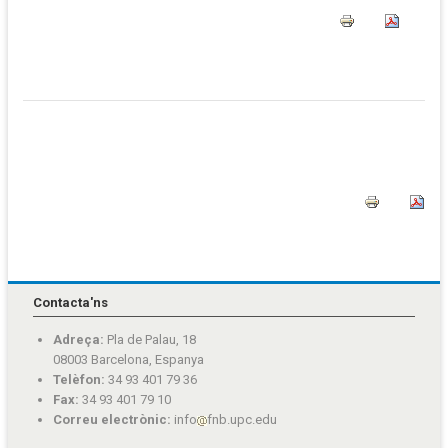
Contacta'ns
Adreça:
Pla de Palau, 18
08003 Barcelona, Espanya
Telèfon:
34 93 401 79 36
Fax:
34 93 401 79 10
Correu electrònic:
info
fnb.upc.edu