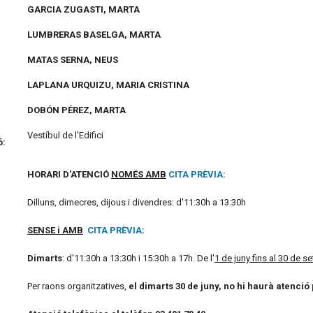
GARCIA ZUGASTI, MARTA
LUMBRERAS BASELGA, MARTA
MATAS SERNA, NEUS
LAPLANA URQUIZU, MARIA CRISTINA
DOBÓN PÉREZ, MARTA
Vestíbul de l'Edifici
ó:
HORARI D'ATENCIÓ
NOMÉS AMB
CITA PRÈVIA
:
Dilluns, dimecres, dijous i divendres: d'11:30h a 13:30h
SENSE i AMB
CITA PRÈVIA
:
Dimarts
: d'11:30h a 13:30h i 15:30h a 17h. De l'
1 de juny fins al 30 de 
Per raons organitzatives,
el dimarts 30 de juny, no hi haurà atenció 