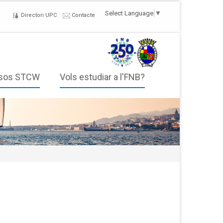
Select Language
▼
Directori UPC
Contacte
sos STCW
Vols estudiar a l'FNB?