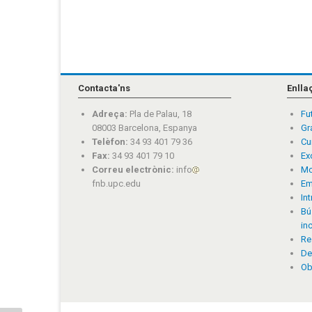
Contacta'ns
Enlla
Adreça:
Pla de Palau, 18
Fu
08003 Barcelona, Espanya
Gr
Telèfon:
34 93 401 79 36
Cu
Fax:
34 93 401 79 10
Ex
Correu electrònic:
info
Mo
fnb.upc.edu
Em
In
Bú
in
Re
De
Ob