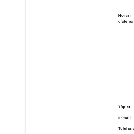
Horari
d'atenci
Tíquet
e-mail
Telèfon