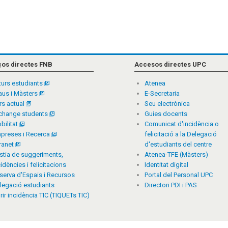
ços directes FNB
Accesos directes UPC
turs estudiants
Atenea
aus i Màsters
E-Secretaria
rs actual
Seu electrònica
change students
Guies docents
bilitat
Comunicat d'incidència o
preses i Recerca
felicitació a la Delegació
tranet
d'estudiants del centre
stia de suggeriments,
Atenea-TFE (Màsters)
cidències i felicitacions
Identitat digital
serva d'Espais i Recursos
Portal del Personal UPC
legació estudiants
Directori PDI i PAS
rir incidència TIC (TIQUETs TIC)