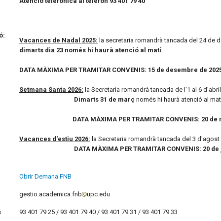
Atenció telefònica al telèfon 93 401 79 40
ó:
Vacances de Nadal 2025:
la secretaria romandrà tancada del 24 de 
dimarts dia 23 només hi haurà atenció al matí
.
DATA MÀXIMA PER TRAMITAR CONVENIS: 15 de desembre de 202
Setmana Santa 2026:
la Secretaria romandrà tancada de l'1 al 6 d'abr
Dimarts 31 de març
només hi haurà atenció al mat
DATA MÀXIMA PER TRAMITAR CONVENIS: 20 de 
Vacances d'estiu 2026:
la Secretaria romandrà tancada del 3 d'agost
DATA MÀXIMA PER TRAMITAR CONVENIS: 20 de ju
Obrir Demana FNB
gestio.academica.fnb
upc.edu
s
93 401 79 25 / 93 401 79 40 / 93 401 79 31 / 93 401 79 33