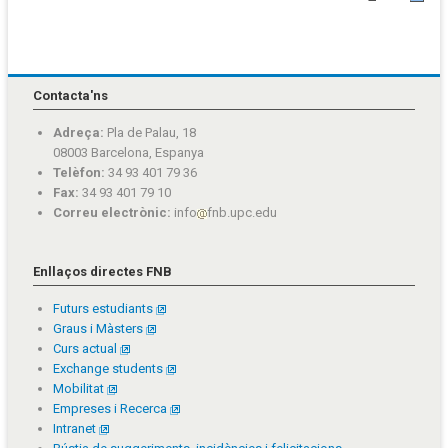
Contacta'ns
Adreça:
Pla de Palau, 18
08003 Barcelona, Espanya
Telèfon:
34 93 401 79 36
Fax:
34 93 401 79 10
Correu electrònic:
info
fnb.upc.edu
Enllaços directes FNB
Futurs estudiants
Graus i Màsters
Curs actual
Exchange students
Mobilitat
Empreses i Recerca
Intranet