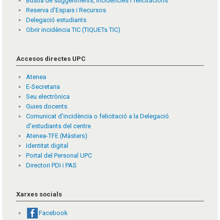
Bústia de suggeriments, incidències i felicitacions
Reserva d'Espais i Recursos
Delegació estudiants
Obrir incidència TIC (TIQUETs TIC)
Accesos directes UPC
Atenea
E-Secretaria
Seu electrònica
Guies docents
Comunicat d'incidència o felicitació a la Delegació
d'estudiants del centre
Atenea-TFE (Màsters)
Identitat digital
Portal del Personal UPC
Directori PDI i PAS
Xarxes socials
Facebook