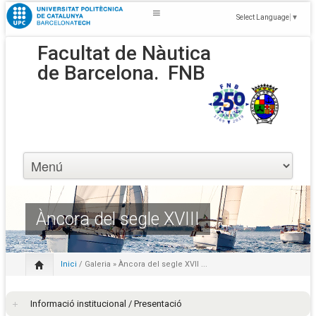
Select Language
▼
Facultat de Nàutica
de Barcelona.
FNB
Àncora del segle XVIII
Inici
/
Galeria
» Àncora del segle XVII ...
Informació institucional / Presentació