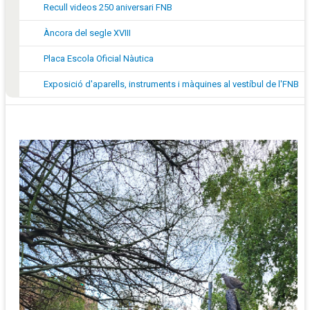
Recull videos 250 aniversari FNB
Àncora del segle XVIII
Placa Escola Oficial Nàutica
Exposició d'aparells, instruments i màquines al vestíbul de l'FNB