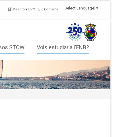
Select Language
▼
Directori UPC
Contacte
sos STCW
Vols estudiar a l'FNB?