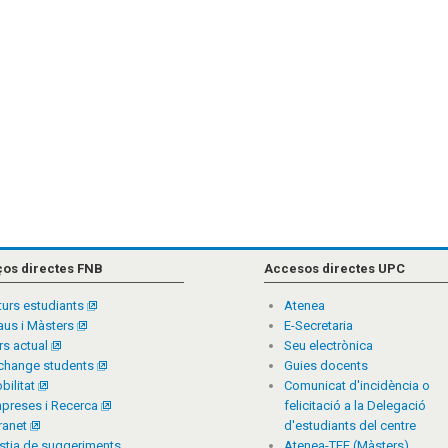
ços directes FNB
Accesos directes UPC
turs estudiants
Atenea
aus i Màsters
E-Secretaria
rs actual
Seu electrònica
change students
Guies docents
bilitat
Comunicat d'incidència o
preses i Recerca
felicitació a la Delegació
tranet
d'estudiants del centre
stia de suggeriments,
Atenea-TFE (Màsters)