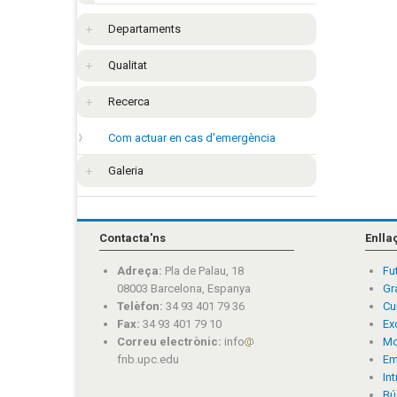
Departaments
Qualitat
Recerca
Com actuar en cas d'emergència
Galeria
Contacta'ns
Enlla
Adreça:
Pla de Palau, 18
Fu
08003 Barcelona, Espanya
Gr
Telèfon:
34 93 401 79 36
Cu
Fax:
34 93 401 79 10
Ex
Correu electrònic:
info
Mo
fnb.upc.edu
Em
In
Bú