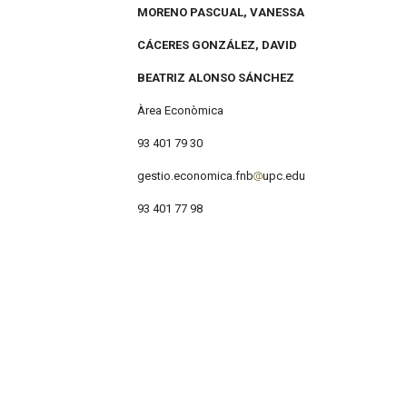
MORENO PASCUAL, VANESSA
CÁCERES GONZÁLEZ, DAVID
BEATRIZ ALONSO SÁNCHEZ
Àrea Econòmica
93 401 79 30
gestio.economica.fnb
upc.edu
93 401 77 98