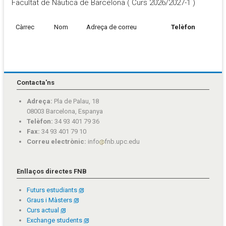
Facultat de Nàutica de Barcelona ( Curs 2026/2027-1 )
Càrrec
Nom
Adreça de correu
Telèfon
Contacta'ns
Adreça:
Pla de Palau, 18
08003 Barcelona, Espanya
Telèfon:
34 93 401 79 36
Fax:
34 93 401 79 10
Correu electrònic:
info
fnb.upc.edu
Enllaços directes FNB
Futurs estudiants
Graus i Màsters
Curs actual
Exchange students