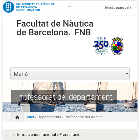
Select Language
▼
Facultat de Nàutica
de Barcelona.
FNB
Professorat del departament
Inici
/
Departaments
» Professorat del depart ...
Informació institucional / Presentació