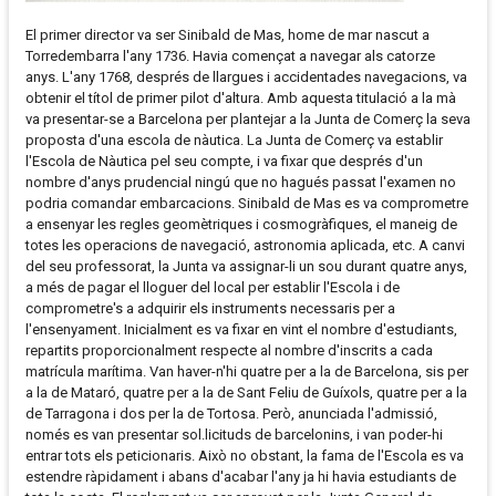
El primer director va ser Sinibald de Mas, home de mar nascut a
Torredembarra l'any 1736. Havia començat a navegar als catorze
anys. L'any 1768, després de llargues i accidentades navegacions, va
obtenir el títol de primer pilot d'altura. Amb aquesta titulació a la mà
va presentar-se a Barcelona per plantejar a la Junta de Comerç la seva
proposta d'una escola de nàutica. La Junta de Comerç va establir
l'Escola de Nàutica pel seu compte, i va fixar que després d'un
nombre d'anys prudencial ningú que no hagués passat l'examen no
podria comandar embarcacions. Sinibald de Mas es va comprometre
a ensenyar les regles geomètriques i cosmogràfiques, el maneig de
totes les operacions de navegació, astronomia aplicada, etc. A canvi
del seu professorat, la Junta va assignar-li un sou durant quatre anys,
a més de pagar el lloguer del local per establir l'Escola i de
comprometre's a adquirir els instruments necessaris per a
l'ensenyament. Inicialment es va fixar en vint el nombre d'estudiants,
repartits proporcionalment respecte al nombre d'inscrits a cada
matrícula marítima. Van haver-n'hi quatre per a la de Barcelona, sis per
a la de Mataró, quatre per a la de Sant Feliu de Guíxols, quatre per a la
de Tarragona i dos per la de Tortosa. Però, anunciada l'admissió,
només es van presentar sol.licituds de barcelonins, i van poder-hi
entrar tots els peticionaris. Això no obstant, la fama de l'Escola es va
estendre ràpidament i abans d'acabar l'any ja hi havia estudiants de