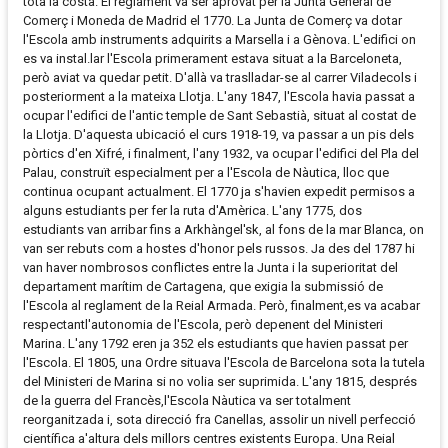
tota la costa. El reglament va ser aprovat per la Junta General de
Comerç i Moneda de Madrid el 1770. La Junta de Comerç va dotar
l'Escola amb instruments adquirits a Marsella i a Gènova. L'edifici on
es va instal.lar l'Escola primerament estava situat a la Barceloneta,
però aviat va quedar petit. D'allà va traslladar-se al carrer Viladecols i
posteriorment a la mateixa Llotja. L'any 1847, l'Escola havia passat a
ocupar l'edifici de l'antic temple de Sant Sebastià, situat al costat de
la Llotja. D'aquesta ubicació el curs 1918-19, va passar a un pis dels
pòrtics d'en Xifré, i finalment, l'any 1932, va ocupar l'edifici del Pla del
Palau, construït especialment per a l'Escola de Nàutica, lloc que
continua ocupant actualment. El 1770 ja s'havien expedit permisos a
alguns estudiants per fer la ruta d'Amèrica. L'any 1775, dos
estudiants van arribar fins a Arkhàngel'sk, al fons de la mar Blanca, on
van ser rebuts com a hostes d'honor pels russos. Ja des del 1787 hi
van haver nombrosos conflictes entre la Junta i la superioritat del
departament marítim de Cartagena, que exigia la submissió de
l'Escola al reglament de la Reial Armada. Però, finalment,es va acabar
respectantl'autonomia de l'Escola, però depenent del Ministeri
Marina. L'any 1792 eren ja 352 els estudiants que havien passat per
l'Escola. El 1805, una Ordre situava l'Escola de Barcelona sota la tutela
del Ministeri de Marina si no volia ser suprimida. L'any 1815, després
de la guerra del Francès,l'Escola Nàutica va ser totalment
reorganitzada i, sota direcció fra Canellas, assolir un nivell perfecció
científica a'altura dels millors centres existents Europa. Una Reial