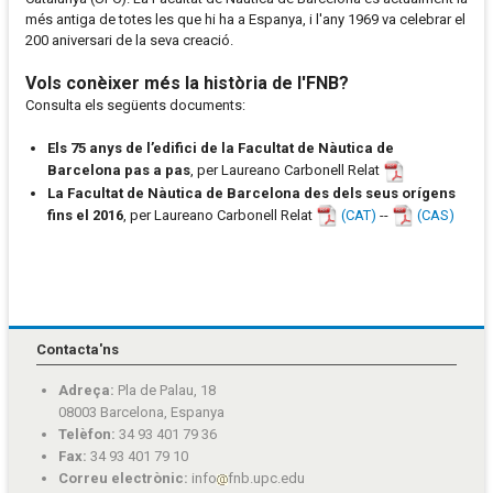
més antiga de totes les que hi ha a Espanya, i l'any 1969 va celebrar el
200 aniversari de la seva creació.
Vols conèixer més la història de l'FNB?
Consulta els següents documents:
Els 75 anys de l’edifici de la Facultat de Nàutica de
Barcelona pas a pas
, per Laureano Carbonell Relat
La Facultat de Nàutica de Barcelona des dels seus orígens
fins el 2016
, per Laureano Carbonell Relat
(CAT)
--
(CAS)
Contacta'ns
Adreça:
Pla de Palau, 18
08003 Barcelona, Espanya
Telèfon:
34 93 401 79 36
Fax:
34 93 401 79 10
Correu electrònic:
info
fnb.upc.edu