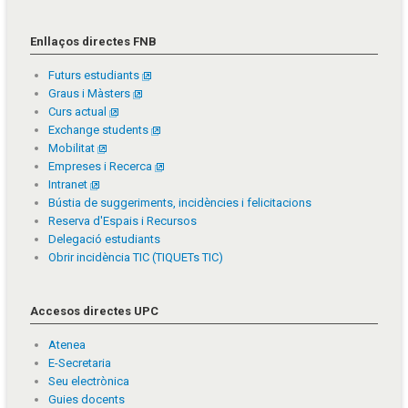
Enllaços directes FNB
Futurs estudiants
Graus i Màsters
Curs actual
Exchange students
Mobilitat
Empreses i Recerca
Intranet
Bústia de suggeriments, incidències i felicitacions
Reserva d'Espais i Recursos
Delegació estudiants
Obrir incidència TIC (TIQUETs TIC)
Accesos directes UPC
Atenea
E-Secretaria
Seu electrònica
Guies docents