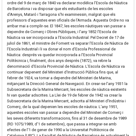
ordre del 9 de març de 1840 va declarar modèlica l'Escola de Nàutica
de Barcelona i va disposar que els estudiants de les escoles
d'Arenys, Mataró i Tarragona s'hi examinessin, malgrat que els
professors d'aquestes eren oficials de l'Armada. Aquesta Ordre no va
arribar mai a complir-se. El 1847, les escoles nàutiques van passar a
dependre de Comerç i Obres Públiques, i l'any 1852 l'Escola de
Nàutica va ser incorporada a l'Escola Industrial. Pel Decret de 17 de
juliol de 1861, el ministre de Foment va separar l'Escola de Nàutica de
l'Escola Industrial i li va donar el nom d'Escola Professional de
Nàutica: després va quedar incorporada a l'Escola Provincial
Politècnica i, finalment, dos anys després (1872), va rebre la
denominació d'Escola Provincial de Nàutica. L'Escola de Nàutica va
continuar depenent del Ministeri d'Instrucció Pública fins que, al
febrer de 1924, va tornar a dependre del Ministeri de Marina,
mitjançant la Direcció General de Navegació. En crear-se l'any 1931 la
Subsecretaria de la Marina Mercant, les escoles de nàutica existents
hi van quedar adscrites. La Llei de 19 de febrer de 1942 va crear la
Subsecretaria de la Marina Mercant, adscrita al Ministeri d'Indústria i
Comerç, de la qual depenien les escoles de nàutica. L'any 1951,
aquestes escoles van passar a dependre del Ministeri de Comerç i
les seves diferents transformacions, fins al 31 de desembre de 1989
(RD 1075/1989, d'1 de setembre), que passa a integrar-se amb
efectes de l'1 de gener de 1990 a la Universitat Politècnica de
Catalunya (UPC). La Facultat de Nàutica de Barcelona és actualment la