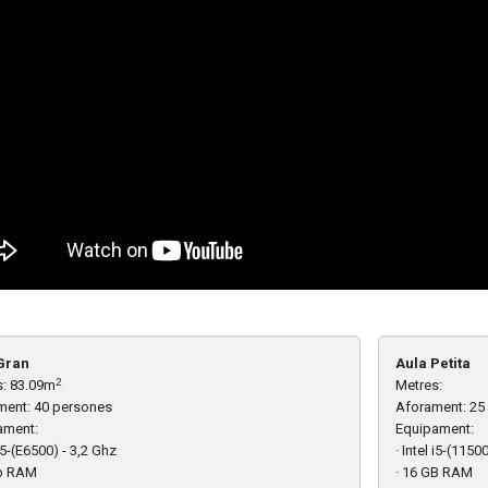
Gran
Aula Petita
2
s: 83.09m
Metres:
ment: 40 persones
Aforament: 25
ament:
Equipament:
 i5-(E6500) - 3,2 Ghz
· Intel i5-(1150
Gb RAM
· 16 GB RAM