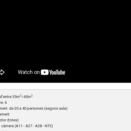
2
2
d'entre 35m
i 60m
e: 6
ent: de 20 a 40 persones (segons aula)
ament:
ector (totes)
o càmera (A11 - A27 - A28 - NT3)