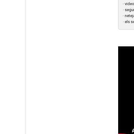
· vide
· segu
· netej
· els 