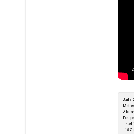
Aula 
Metre
Afora
Equip
· Intel
· 16 