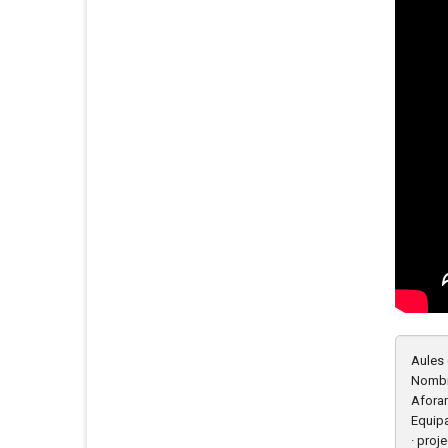
Aules 
Nombr
Afora
Equip
· proj