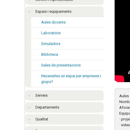
Espais i equipaments
Aules docents
Laboratoris
Simuladors
Biblioteca
Sales de presentacions
Necessiteu un espai per empreses i
grups?
Serveis
Aules 
Nombr
Departaments
Aforam
Equip
Qualitat
· proj
· vide