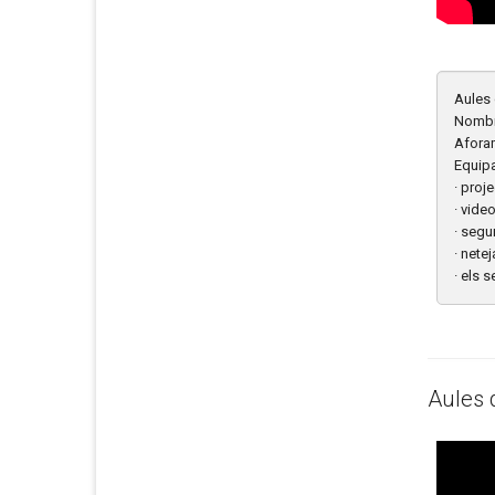
Aules
Nombr
Afora
Equip
· proj
· vide
· segu
· netej
· els 
Aules 