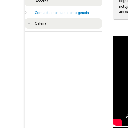
· segu
Recerca
· netej
· els 
Com actuar en cas d'emergència
Galeria