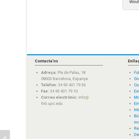
· Wind
Contacta'ns
Enlla
Adreça:
Pla de Palau, 18
Fu
08003 Barcelona, Espanya
Gr
Telèfon:
34 93 401 79 36
Cu
Fax:
34 93 401 79 10
Ex
Correu electrònic:
info
Mo
fnb.upc.edu
Em
In
Bú
in
Re
De