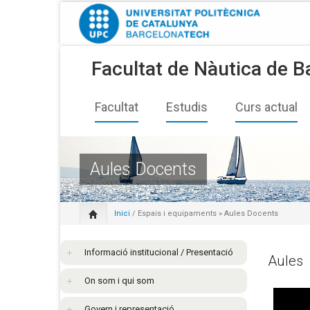
Facultat de Nàutica de B
Facultat
Estudis
Curs actual
Aules Docents
Inici
/
Espais i equipaments
» Aules Docents
Informació institucional / Presentació
Aules
On som i qui som
Govern i representació