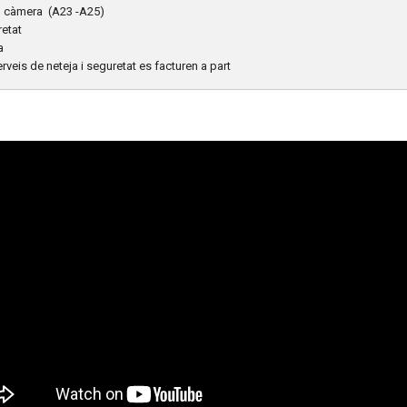
o càmera (A23 -A25)
retat
a
serveis de neteja i seguretat es facturen a part