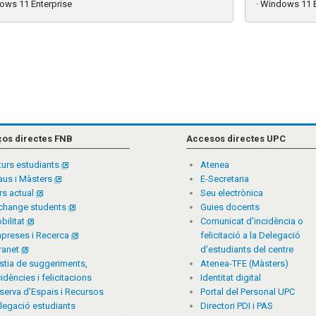
ows 11 Enterprise
· Windows 11 E
ços directes FNB
Accesos directes UPC
turs estudiants
Atenea
aus i Màsters
E-Secretaria
rs actual
Seu electrònica
change students
Guies docents
bilitat
Comunicat d'incidència o
preses i Recerca
felicitació a la Delegació
tranet
d'estudiants del centre
stia de suggeriments,
Atenea-TFE (Màsters)
cidències i felicitacions
Identitat digital
serva d'Espais i Recursos
Portal del Personal UPC
legació estudiants
Directori PDI i PAS