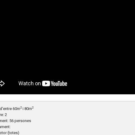
2
2
d'entre 60m
i 80m
e: 2
ment: 56 persones
ament:
ector (totes)