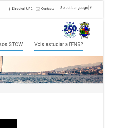
Select Language
▼
Directori UPC
Contacte
sos STCW
Vols estudiar a l'FNB?