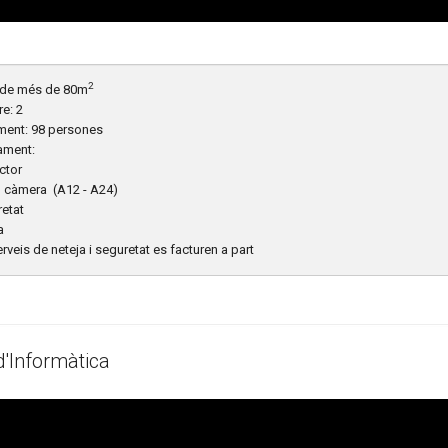
2
 de més de 80m
e: 2
ment: 98 persones
ament:
ector
o càmera (A12 - A24)
retat
a
serveis de neteja i seguretat es facturen a part
d'Informàtica