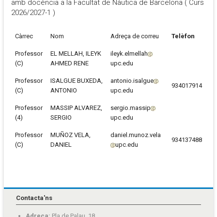
amb docència a la Facultat de Nàutica de Barcelona ( Curs
2026/2027-1 )
Càrrec
Nom
Adreça de correu
Telèfon
Professor
EL MELLAH, ILEYK
ileyk.elmellah
(C)
AHMED RENE
upc.edu
Professor
ISALGUE BUXEDA,
antonio.isalgue
934017914
(C)
ANTONIO
upc.edu
Professor
MASSIP ALVAREZ,
sergio.massip
(4)
SERGIO
upc.edu
Professor
MUÑOZ VELA,
daniel.munoz.vela
934137488
(C)
DANIEL
upc.edu
Contacta'ns
Adreça:
Pla de Palau, 18