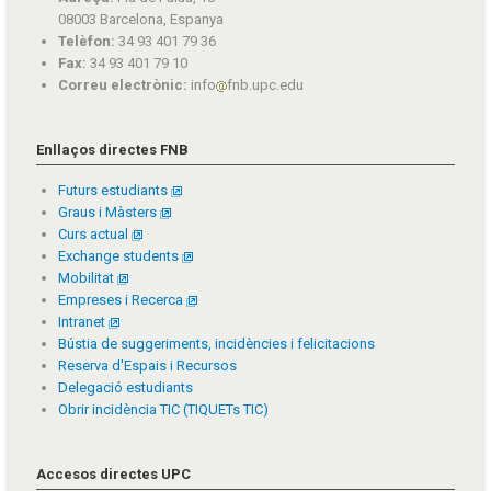
08003 Barcelona, Espanya
Telèfon:
34 93 401 79 36
Fax:
34 93 401 79 10
Correu electrònic:
info
fnb.upc.edu
Enllaços directes FNB
Futurs estudiants
Graus i Màsters
Curs actual
Exchange students
Mobilitat
Empreses i Recerca
Intranet
Bústia de suggeriments, incidències i felicitacions
Reserva d'Espais i Recursos
Delegació estudiants
Obrir incidència TIC (TIQUETs TIC)
Accesos directes UPC