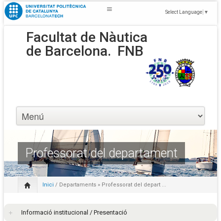
Select Language
▼
Facultat de Nàutica
de Barcelona.
FNB
Professorat del departament
Inici
/
Departaments
» Professorat del depart ...
Informació institucional / Presentació