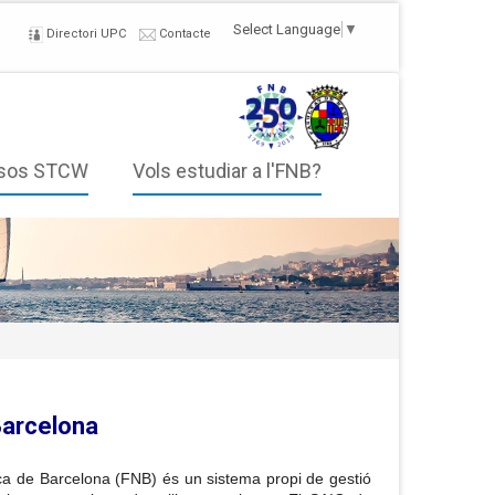
Select Language
▼
Directori UPC
Contacte
sos STCW
Vols estudiar a l'FNB?
Barcelona
ica de Barcelona (FNB) és un sistema propi de gestió