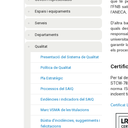
que té pe
l'FNB
sat
Espais i equipaments
l’ANECA, 
D'altra b
Serveis
quals des
responsab
Departaments
universita
garantir 
Qualitat
els proce
Presentació del Sistema de Qualitat
Certifi
Política de Qualitat
Per tal d
Pla Estratègic
STCW-78/9
norma I
Processos del SAIQ
incloent t
Evidències i indicadors del SAIQ
Certificat
Marc VSMA de les titulacions
Bústia d'incidències, suggeriments i
felicitacions