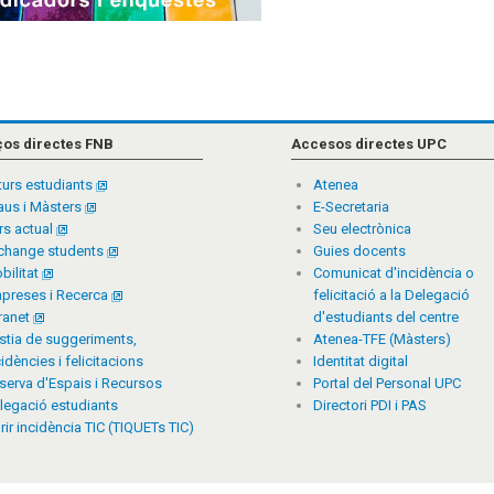
ços directes FNB
Accesos directes UPC
turs estudiants
Atenea
aus i Màsters
E-Secretaria
rs actual
Seu electrònica
change students
Guies docents
bilitat
Comunicat d'incidència o
preses i Recerca
felicitació a la Delegació
tranet
d'estudiants del centre
stia de suggeriments,
Atenea-TFE (Màsters)
cidències i felicitacions
Identitat digital
serva d'Espais i Recursos
Portal del Personal UPC
legació estudiants
Directori PDI i PAS
rir incidència TIC (TIQUETs TIC)