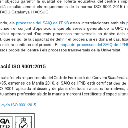
r objectiu garantir la qualitat de l’oferta educativa del centre i i
isfà simultàniament els requeriments de la norma ISO 9001:2015 i 
l’AQU Catalunya i l’ACSUG.
anda, els
processos del SAIQ de l'FNB
estan interrelacionats amb els
criuen el conjunt d'operacions que els serveis generals de la UPC re
ilitat operacional d'aquests processos transversals no depèn dels 
t, que és qui té la capacitat de definir el procés i, si es dóna el cas, f
la millora contínua del procés. El
mapa de processos del SAIQ de l'FN
ssos propis del centre i els processos transversals de la Universitat.
cació ISO 9001:2015
e satisfer els requeriments del Codi de Formació del Conveni
Standards o
5, esmenes de Manila 2010, el SAIQ de l’FNB està certificat
des de
SO 9001
, aplicada al disseny de plans d’estudis i accions formatives, 
itulacions professionals de la marina mercant i certificats d’especialitat
 Lloyd's ISO 9001:2015