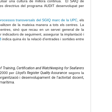
mpulsar una cultura de millora continua. El SAIQ de
les directrius del programa AUDIT
desenvolupat per
processos transversals del SGIQ marc de la UPC
, els
alitzen de la mateixa manera a tots els centres. La
centres, sinó que recau en un servei general de la
ixar indicadors de seguiment, assegurar la implantació i
B
indica quina és la relació d'entrades i sortides entre
f Training, Certification and Watchkeeping for Seafarers
 2000 per
Lloyd’s Register Quality Assurance
segons la
organització i desenvolupament de l’activitat docent,
 marítima.