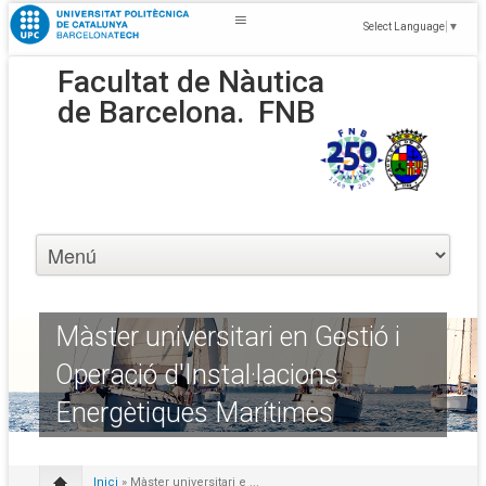
Select Language
▼
Facultat de Nàutica
de Barcelona.
FNB
Màster universitari en Gestió i
Operació d'Instal·lacions
Energètiques Marítimes
Inici
» Màster universitari e ...