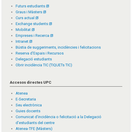
Futurs estudiants
Graus i Màsters
Curs actual
Exchange students
Mobilitat
Empreses i Recerca
Intranet
Bústia de suggeriments, incidències i felicitacions
Reserva d'Espais i Recursos
Delegació estudiants
Obrir incidència TIC (TIQUETs TIC)
Accesos directes UPC
Atenea
E-Secretaria
Seu electrònica
Guies docents
Comunicat d'incidència o felicitació a la Delegació
d'estudiants del centre
Atenea-TFE (Màsters)