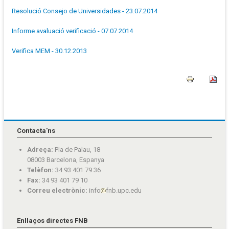
Resolució Consejo de Universidades - 23.07.2014
Informe avaluació verificació - 07.07.2014
Verifica MEM - 30.12.2013
Contacta'ns
Adreça:
Pla de Palau, 18
08003 Barcelona, Espanya
Telèfon:
34 93 401 79 36
Fax:
34 93 401 79 10
Correu electrònic:
info
fnb.upc.edu
Enllaços directes FNB