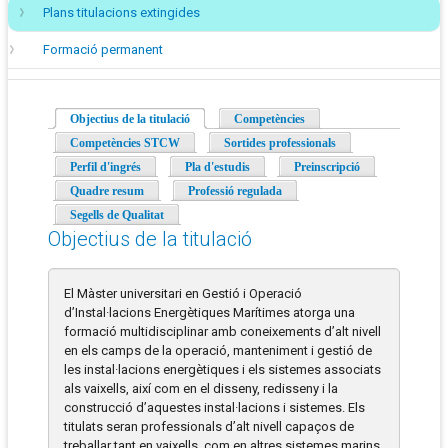
Plans titulacions extingides
Formació permanent
Objectius de la titulació
(pestanya activa)
Competències
Competències STCW
Sortides professionals
Perfil d'ingrés
Pla d'estudis
Preinscripció
Quadre resum
Professió regulada
Segells de Qualitat
Objectius de la titulació
El Màster universitari en Gestió i Operació
d’Instal·lacions Energètiques Marítimes atorga una
formació multidisciplinar amb coneixements d’alt nivell
en els camps de la operació, manteniment i gestió de
les instal·lacions energètiques i els sistemes associats
als vaixells, així com en el disseny, redisseny i la
construcció d’aquestes instal·lacions i sistemes. Els
titulats seran professionals d’alt nivell capaços de
treballar tant en vaixells, com en altres sistemes marins