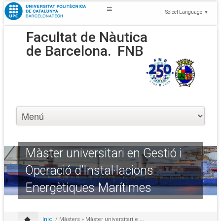
Select Language
▼
Facultat de Nàutica
de Barcelona.
FNB
Màster universitari en Gestió i
Operació d’Instal·lacions
Energètiques Marítimes
Inici
/
Màsters
» Màster universitari e ...