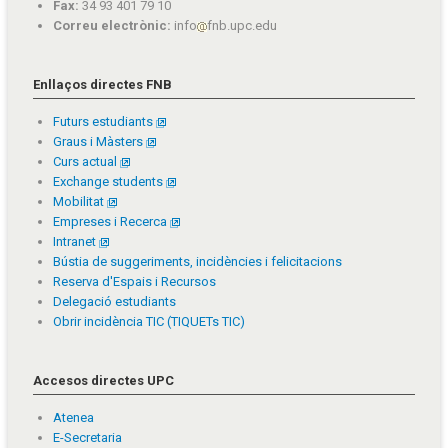
Fax:
34 93 401 79 10
Correu electrònic:
info
fnb.upc.edu
Enllaços directes FNB
Futurs estudiants
Graus i Màsters
Curs actual
Exchange students
Mobilitat
Empreses i Recerca
Intranet
Bústia de suggeriments, incidències i felicitacions
Reserva d'Espais i Recursos
Delegació estudiants
Obrir incidència TIC (TIQUETs TIC)
Accesos directes UPC
Atenea
E-Secretaria