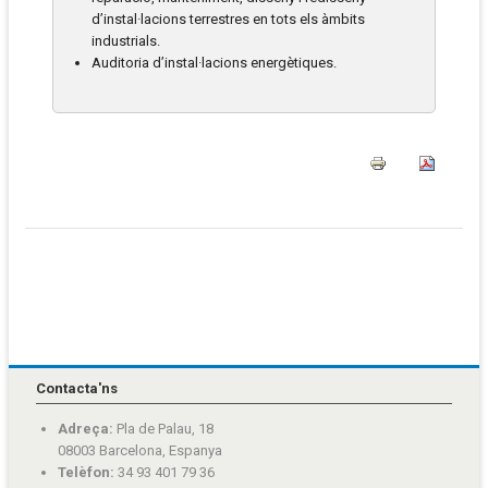
d’instal·lacions terrestres en tots els àmbits
industrials.
Auditoria d’instal·lacions energètiques.
Contacta'ns
Adreça:
Pla de Palau, 18
08003 Barcelona, Espanya
Telèfon:
34 93 401 79 36