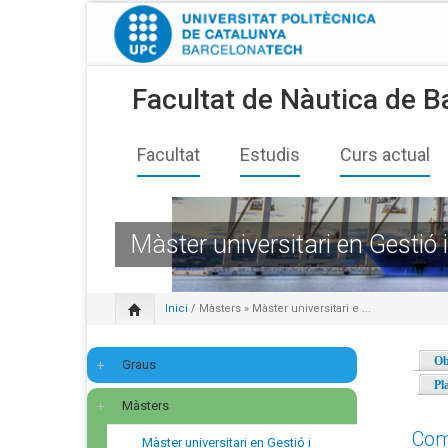
Facultat de Nàutica de B
Facultat
Estudis
Curs actual
Màster universitari en Gestió 
Inici
/
Màsters
» Màster universitari e ...
Ob
Graus
Pl
Màsters
Com
Màster universitari en Gestió i