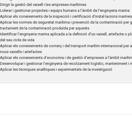
Dirigir la gestió del vaixell i les empreses marítimes
Liderar i gestionar projectes i equips humans a l’àmbit de l'enginyeria marina
Aplicar els coneixements de la inspecció i certificació d’instal·lacions marines
Aplicar les normes de seguretat marítima i prevenció de la contaminació per ge
tractament de la contaminació produïda per aquests
Identificar l’enginyeria marina aplicada a la definició d’un vaixell, artefacte o 
del seu cicle de vida
Aplicar els coneixements de comerç i del transport marítim internacional per a 
nous vaixells i artefactes
Aplicar els coneixements d’economia i de gestió d’empreses a l’àmbit maríti
Desenvolupar i gestionar l’enginyeria de recolzament logístic, manteniment i re
Aplicar les tècniques analítiques i experimentals de la investigació