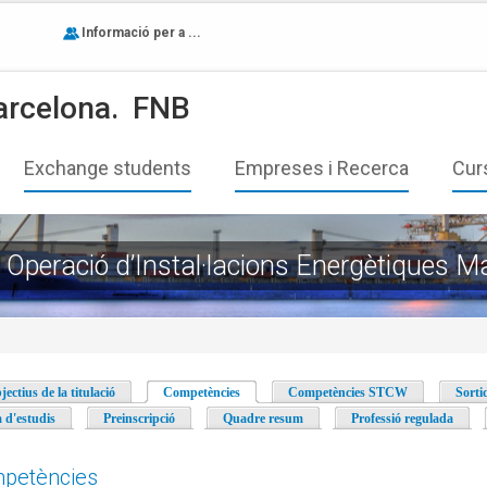
Informació per a ...
arcelona.
FNB
Exchange students
Empreses i Recerca
Cur
i Operació d’Instal·lacions Energètiques M
jectius de la titulació
Competències
(pestanya activa)
Competències STCW
Sorti
a d'estudis
Preinscripció
Quadre resum
Professió regulada
petències