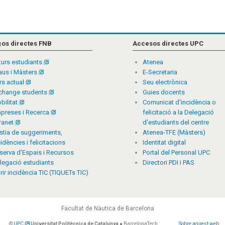
ços directes FNB
Accesos directes UPC
turs estudiants
Atenea
aus i Màsters
E-Secretaria
rs actual
Seu electrònica
change students
Guies docents
bilitat
Comunicat d'incidència o
preses i Recerca
felicitació a la Delegació
tranet
d'estudiants del centre
stia de suggeriments,
Atenea-TFE (Màsters)
cidències i felicitacions
Identitat digital
serva d'Espais i Recursos
Portal del Personal UPC
legació estudiants
Directori PDI i PAS
rir incidència TIC (TIQUETs TIC)
Facultat de Nàutica de Barcelona
©
UPC
Universitat Politècnica de Catalunya
● BarcelonaTech
Sobre aquest web