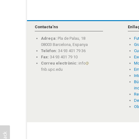
Contacta'ns
Enlla
Adreça:
Pla de Palau, 18
Fu
08003 Barcelona, Espanya
Gr
Telèfon:
34 93 401 79 36
Cu
Fax:
34 93 401 79 10
Ex
Correu electrònic:
info
Mo
fnb.upc.edu
Em
In
Bú
in
Re
De
Ob