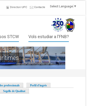
Select Language
▼
Directori UPC
Contacte
sos STCW
Vols estudiar a l'FNB?
arítimes
des professionals
Perfil d'ingrés
Segells de Qualitat