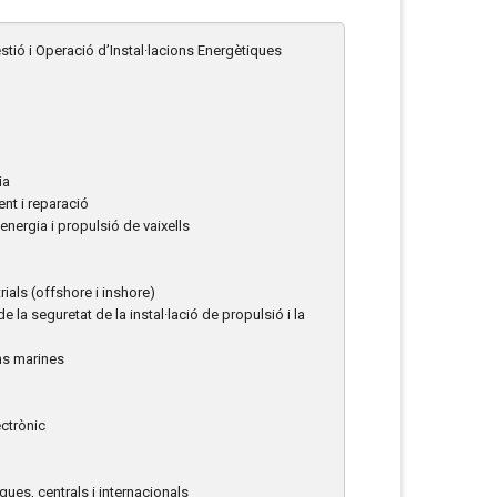
estió i Operació d’Instal·lacions Energètiques
ia
nt i reparació
’energia i propulsió de vaixells
ials (offshore i inshore)
 la seguretat de la instal·lació de propulsió i la
ons marines
ectrònic
ues, centrals i internacionals