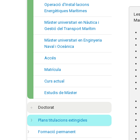
Operació d’Instal·lacions
Energètiques Marítimes
Les
Mar
Màster universitari en Nàutica i
Gestió del Transport Marítim
Màster universitari en Enginyeria
Naval i Oceànica
Accés
Matrícula
Curs actual
Estudis de Màster
Doctorat
Plans titulacions extingides
Formació permanent