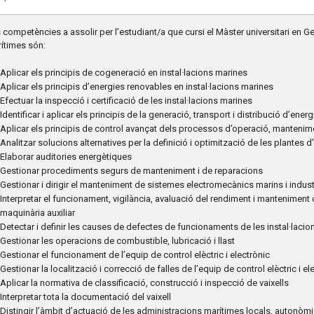
 competències a assolir per l’estudiant/a que cursi el Màster universitari en G
ítimes són:
Aplicar els principis de cogeneració en instal·lacions marines
Aplicar els principis d’energies renovables en instal·lacions marines
Efectuar la inspecció i certificació de les instal·lacions marines
Identificar i aplicar els principis de la generació, transport i distribució d’energ
Aplicar els principis de control avançat dels processos d’operació, mantenime
Analitzar solucions alternatives per la definició i optimització de les plantes d
Elaborar auditories energètiques
Gestionar procediments segurs de manteniment i de reparacions
Gestionar i dirigir el manteniment de sistemes electromecànics marins i industr
Interpretar el funcionament, vigilància, avaluació del rendiment i manteniment de
maquinària auxiliar
Detectar i definir les causes de defectes de funcionaments de les instal·laci
Gestionar les operacions de combustible, lubricació i llast
Gestionar el funcionament de l’equip de control elèctric i electrònic
Gestionar la localització i correcció de falles de l’equip de control elèctric i el
Aplicar la normativa de classificació, construcció i inspecció de vaixells
Interpretar tota la documentació del vaixell
Distingir l’àmbit d’actuació de les administracions marítimes locals, autonòmiq