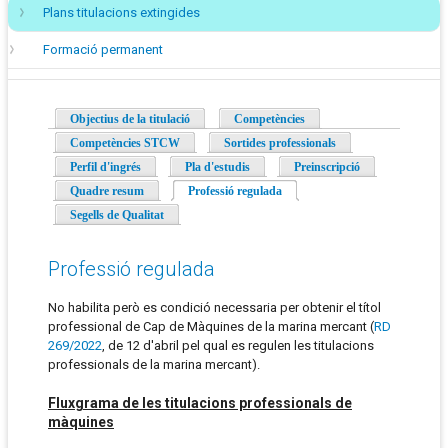
Plans titulacions extingides
Formació permanent
Objectius de la titulació
Competències
Competències STCW
Sortides professionals
Perfil d'ingrés
Pla d'estudis
Preinscripció
Quadre resum
Professió regulada
(pestanya activa)
Segells de Qualitat
Professió regulada
No habilita però es condició necessaria per obtenir el títol
professional de Cap de Màquines de la marina mercant (
RD
269/2022
, de 12 d'abril pel qual es regulen les titulacions
professionals de la marina mercant).
Fluxgrama de les titulacions professionals de
màquines