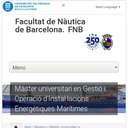
Select Language
▼
Facultat de Nàutica
de Barcelona.
FNB
Màster universitari en Gestió i
Operació d’Instal·lacions
Energètiques Marítimes
Inici
/
Màsters
» Màster universitari e ...