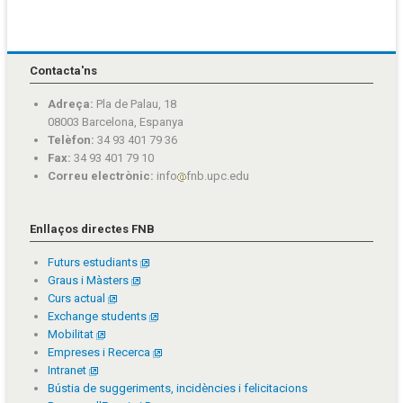
Contacta'ns
Adreça:
Pla de Palau, 18
08003 Barcelona, Espanya
Telèfon:
34 93 401 79 36
Fax:
34 93 401 79 10
Correu electrònic:
info
fnb.upc.edu
Enllaços directes FNB
Futurs estudiants
Graus i Màsters
Curs actual
Exchange students
Mobilitat
Empreses i Recerca
Intranet
Bústia de suggeriments, incidències i felicitacions