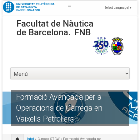
Select Language
▼
Facultat de Nàutica
de Barcelona.
FNB
Formació Avançada per a
Operacions de Càrrega en
Vaixells Petroliers
Inici
/
Cursos STCW
» Formació Avançada pe ...