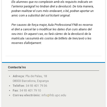
Els alumnes que no compleixin amb els requisits indicats en
l’anterior paràgraf no tindran dret a devolució. De tota manera,
podran realitzar el curs més endavant, o bé, podran aportar un
amic com a substitut del sol·licitant original.
Per causes de força major, Aula Professional FNB es reserva
el dret a cancel·lar o modificar les dates d'un curs abans del
seu inici. En aquest cas, es farà càrrec de la devolució de la
matrícula i assumirà els costos de bitllets de tren/avió o les
reserves d'allotjament.
Contacta'ns
Adreça:
Pla de Palau, 18
08003 Barcelona, Espanya
Telèfon:
34 93 401 79 36
Fax:
34 93 401 79 10
Correu electrònic:
info
fnb.upc.edu