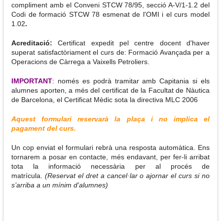
compliment amb el Conveni STCW 78/95, secció A-V/1-1.2 del
Codi de formació STCW 78 esmenat de l'OMI i el curs model
1.02
.
Acreditació:
Certificat expedit pel centre docent d'haver
superat satisfactòriament el curs de: Formació Avançada per a
Operacions de Càrrega a Vaixells Petroliers.
IMPORTANT
: només es podrà tramitar amb Capitania si els
alumnes aporten, a més del certificat de la Facultat de Nàutica
de Barcelona, el Certificat Mèdic sota la directiva MLC 2006
Aquest formulari reservarà la plaça i no implica el
pagament del curs.
Un cop enviat el formulari rebrà una resposta automàtica. Ens
tornarem a posar en contacte, més endavant, per fer-li arribat
tota la informació necessària per al procés de
matrícula.
(Reservat el dret a cancel·lar o ajornar el curs si no
s’arriba a un mínim d'alumnes)