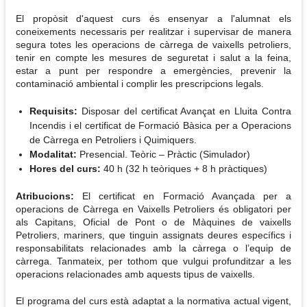
El propòsit d'aquest curs és ensenyar a l'alumnat els
coneixements necessaris per realitzar i supervisar de manera
segura totes les operacions de càrrega de vaixells petroliers,
tenir en compte les mesures de seguretat i salut a la feina,
estar a punt per respondre a emergències, prevenir la
contaminació ambiental i complir les prescripcions legals.
Requisits:
Disposar del certificat Avançat en Lluita Contra
Incendis i el certificat de Formació Bàsica per a Operacions
de Càrrega en Petroliers i Quimiquers.
Modalitat:
Presencial. Teòric – Pràctic (Simulador)
Hores del curs:
40 h (32 h teòriques + 8 h pràctiques)
Atribucions:
El certificat en Formació Avançada per a
operacions de Càrrega en Vaixells Petroliers és obligatori per
als Capitans, Oficial de Pont o de Màquines de vaixells
Petroliers, mariners, que tinguin assignats deures específics i
responsabilitats relacionades amb la càrrega o l’equip de
càrrega. Tanmateix, per tothom que vulgui profunditzar a les
operacions relacionades amb aquests tipus de vaixells.
El programa del curs està adaptat a la normativa actual vigent,