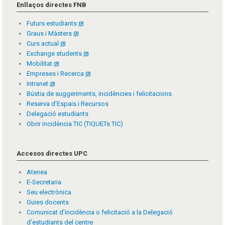
Enllaços directes FNB
Futurs estudiants
Graus i Màsters
Curs actual
Exchange students
Mobilitat
Empreses i Recerca
Intranet
Bústia de suggeriments, incidències i felicitacions
Reserva d'Espais i Recursos
Delegació estudiants
Obrir incidència TIC (TIQUETs TIC)
Accesos directes UPC
Atenea
E-Secretaria
Seu electrònica
Guies docents
Comunicat d'incidència o felicitació a la Delegació
d'estudiants del centre