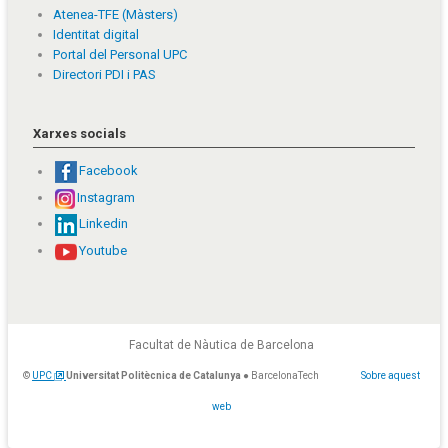
Atenea-TFE (Màsters)
Identitat digital
Portal del Personal UPC
Directori PDI i PAS
Xarxes socials
Facebook
Instagram
Linkedin
Youtube
Facultat de Nàutica de Barcelona
©
UPC
Universitat Politècnica de Catalunya
● BarcelonaTech
Sobre aquest
web