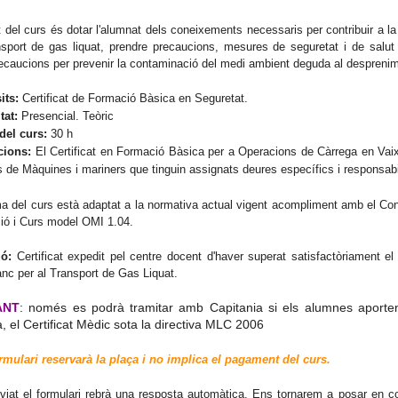
t del curs és dotar l'alumnat dels coneixements necessaris per contribuir a l
nsport de gas liquat, prendre precaucions, mesures de seguretat i de salu
ecaucions per prevenir la contaminació del medi ambient deguda al desprenim
its:
Certificat de Formació Bàsica en Seguretat.
tat:
Presencial. Teòric
del curs:
30 h
cions:
El Certificat en Formació Bàsica per a Operacions de Càrrega en Vaixel
s de Màquines i mariners que tinguin assignats deures específics i responsabi
a del curs està adaptat a la normativa actual vigent acompliment amb el Co
ió i Curs model OMI 1.04.
ió:
Certificat expedit pel centre docent d'haver superat satisfactòriament 
anc per al Transport de Gas Liquat.
ANT
: només es podrà tramitar amb Capitania si els alumnes aporten,
, el Certificat Mèdic sota la directiva MLC 2006
rmulari reservarà la plaça i no implica el pagament del curs.
iat el formulari rebrà una resposta automàtica. Ens tornarem a posar en cont