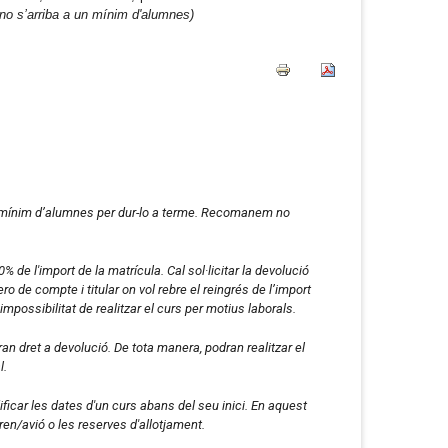
i no s’arriba a un mínim d'alumnes)
i al mínim d’alumnes per dur-lo a terme. Recomanem no
% de l'import de la matrícula. Cal sol·licitar la devolució
ro de compte i titular on vol rebre el reingrés de l’import
mpossibilitat de realitzar el curs per motius laborals.
an dret a devolució. De tota manera, podran realitzar el
l.
ficar les dates d'un curs abans del seu inici. En aquest
tren/avió o les reserves d'allotjament.