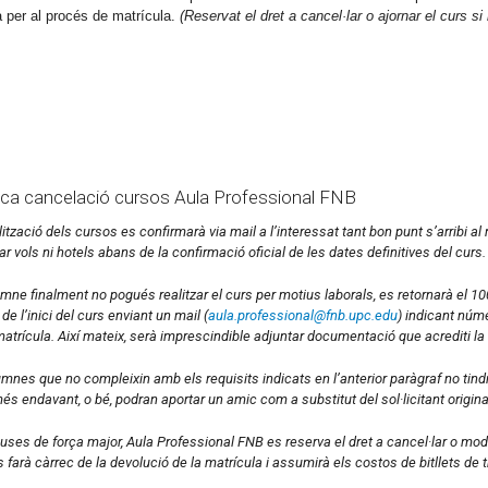
 per al procés de matrícula.
(Reservat el dret a cancel·lar o ajornar el curs s
tica cancelació cursos Aula Professional FNB
lització dels cursos es confirmarà via mail a l’interessat tant bon punt s’arrib
ar vols ni hotels abans de la confirmació oficial de les dates definitives del curs.
lumne finalment no pogués realitzar el curs per motius laborals, es retornarà el 100
de l’inici del curs enviant un mail (
aula.professional@fnb.upc.edu
) indicant núme
matrícula. Així mateix, serà imprescindible adjuntar documentació que acrediti la i
umnes que no compleixin amb els requisits indicats en l’anterior paràgraf no tindr
és endavant, o bé, podran aportar un amic com a substitut del sol·licitant origina
uses de força major, Aula Professional FNB es reserva el dret a cancel·lar o modi
s farà càrrec de la devolució de la matrícula i assumirà els costos de bitllets de 