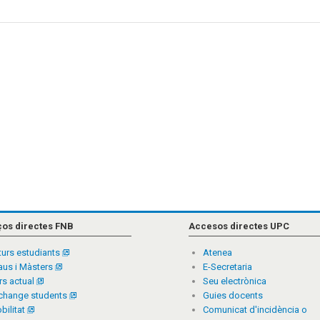
ços directes FNB
Accesos directes UPC
turs estudiants
Atenea
aus i Màsters
E-Secretaria
rs actual
Seu electrònica
change students
Guies docents
bilitat
Comunicat d'incidència o