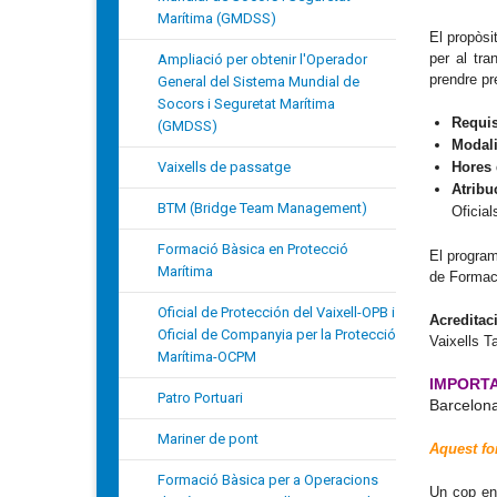
Marítima (GMDSS)
El propòsi
per al tra
Ampliació per obtenir l'Operador
prendre pr
General del Sistema Mundial de
Socors i Seguretat Marítima
Requis
(GMDSS)
Modali
Vaixells de passatge
Hores 
Atribu
BTM (Bridge Team Management)
Oficial
Formació Bàsica en Protecció
El program
Marítima
de Formac
Oficial de Protección del Vaixell-OPB i
Acreditac
Oficial de Companyia per la Protecció
Vaixells T
Marítima-OCPM
IMPORT
Patro Portuari
Barcelona
Mariner de pont
Aquest fo
Formació Bàsica per a Operacions
Un cop env