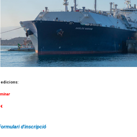
edicions:
rminar
 €
Formulari d'inscripció