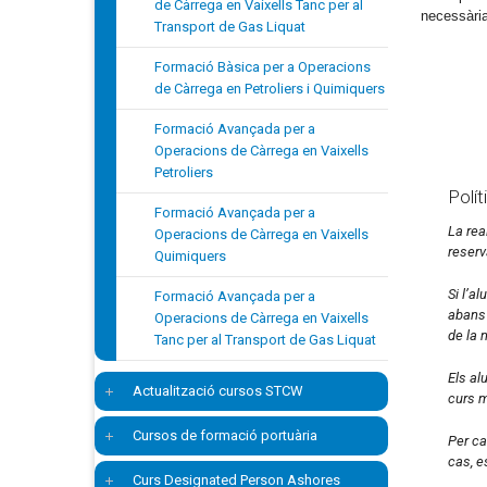
de Càrrega en Vaixells Tanc per al
necessària
Transport de Gas Liquat
Formació Bàsica per a Operacions
de Càrrega en Petroliers i Quimiquers
Formació Avançada per a
Operacions de Càrrega en Vaixells
Petroliers
Polí
Formació Avançada per a
La rea
Operacions de Càrrega en Vaixells
reserv
Quimiquers
Si l’a
Formació Avançada per a
abans 
Operacions de Càrrega en Vaixells
de la 
Tanc per al Transport de Gas Liquat
Els al
Actualització cursos STCW
curs m
Cursos de formació portuària
Per ca
cas, e
Curs Designated Person Ashores