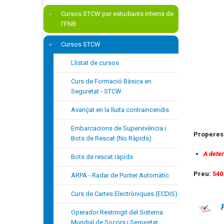
Cursos STCW per estudiants interns de
l'FNB
Cursos STCW
Llistat de cursos
Curs de Formació Bàsica en
Seguretat - STCW
Avançat en la lluita contraincendis
Embarcacions de Supervivència i
Properes 
Bots de Rescat (No Ràpids)
A dete
Bots de rescat ràpids
Preu:
540
ARPA - Radar de Punter Automàtic
Curs de Cartes Electròniques (ECDIS)
Operador Restringit del Sistema
Mundial de Socors i Seguretat