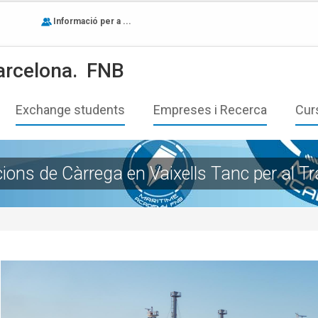
Informació per a ...
arcelona.
FNB
Exchange students
Empreses i Recerca
Cur
ions de Càrrega en Vaixells Tanc per al T