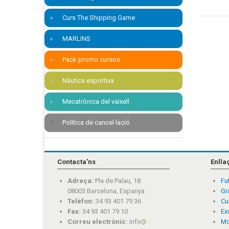
Curs The Shipping Game
MARLINS
Pack promo cursos
Nàutica esportiva
Mecatrònica del vaixell
Política de cancel·lació
Contacta'ns
Enlla
Adreça:
Pla de Palau, 18
Fu
08003 Barcelona, Espanya
Gr
Telèfon:
34 93 401 79 36
Cu
Fax:
34 93 401 79 10
Ex
Correu electrònic:
info
Mo