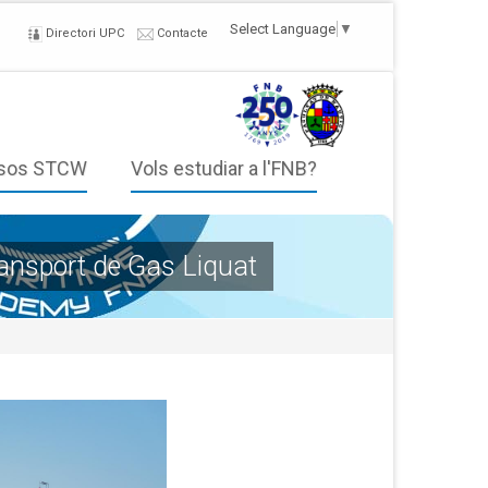
Select Language
▼
Directori UPC
Contacte
sos STCW
Vols estudiar a l'FNB?
ransport de Gas Liquat