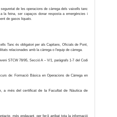
a seguretat de les operacions de càrrega dels vaixells tanc
t a la feina, ser capaços donar resposta a emergències i
ent de gasos liquats.
ls Tanc és obligatori per als Capitans, Oficials de Pont,
litats relacionades amb la càrrega o l'equip de càrrega.
nveni STCW 78/95, Secció A – V/1, paràgrafs 1-7 del Codi
el curs de: Formació Bàsica en Operacions de Càrrega en
 a més del certificat de la Facultat de Nàutica de
acte, més endavant, per fer-li arribat tota la informació