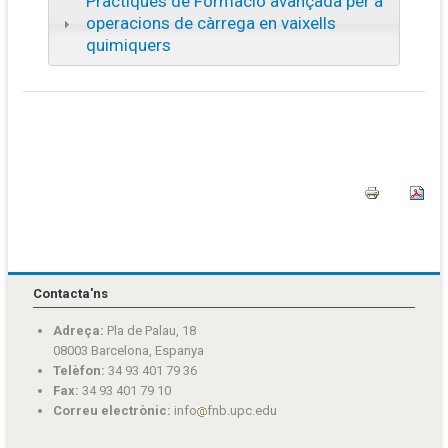
Pràctiques de Formació avançada per a
operacions de càrrega en vaixells
quimiquers
Contacta'ns
Adreça:
Pla de Palau, 18
08003 Barcelona, Espanya
Telèfon:
34 93 401 79 36
Fax:
34 93 401 79 10
Correu electrònic:
info
fnb.upc.edu