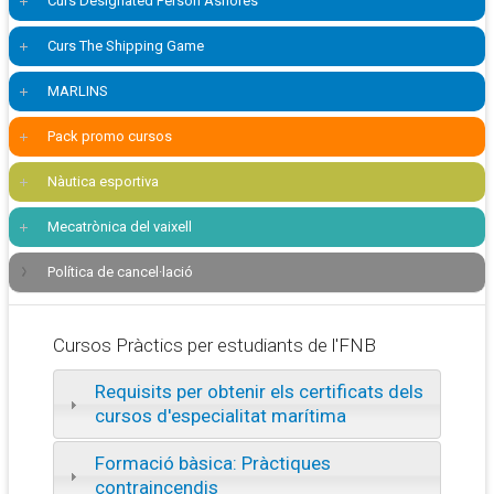
Curs Designated Person Ashores
Curs The Shipping Game
MARLINS
Pack promo cursos
Nàutica esportiva
Mecatrònica del vaixell
Política de cancel·lació
Cursos Pràctics per estudiants de l'FNB
Requisits per obtenir els certificats dels
cursos d'especialitat marítima
Formació bàsica: Pràctiques
contraincendis