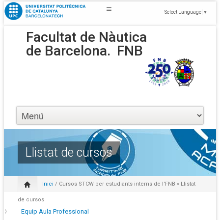
Select Language
▼
Facultat de Nàutica
de Barcelona.
FNB
Llistat de cursos
Inici
/
Cursos STCW per estudiants interns de l'FNB
» Llistat
de cursos
Equip Aula Professional