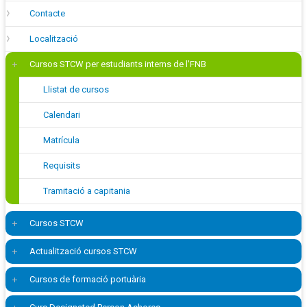
Contacte
Localització
Cursos STCW per estudiants interns de l'FNB
Llistat de cursos
Calendari
Matrícula
Requisits
Tramitació a capitania
Cursos STCW
Actualització cursos STCW
Cursos de formació portuària