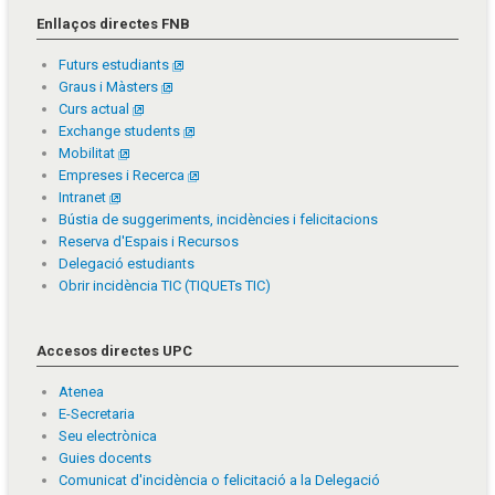
Enllaços directes FNB
Futurs estudiants
Graus i Màsters
Curs actual
Exchange students
Mobilitat
Empreses i Recerca
Intranet
Bústia de suggeriments, incidències i felicitacions
Reserva d'Espais i Recursos
Delegació estudiants
Obrir incidència TIC (TIQUETs TIC)
Accesos directes UPC
Atenea
E-Secretaria
Seu electrònica
Guies docents
Comunicat d'incidència o felicitació a la Delegació