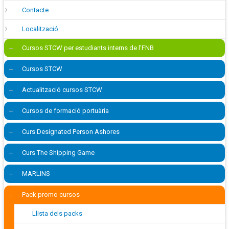
Contacte
Localització
Cursos STCW per estudiants interns de l'FNB
Cursos STCW
Actualització cursos STCW
Cursos de formació portuària
Curs Designated Person Ashores
Curs The Shipping Game
MARLINS
Pack promo cursos
Llista dels packs