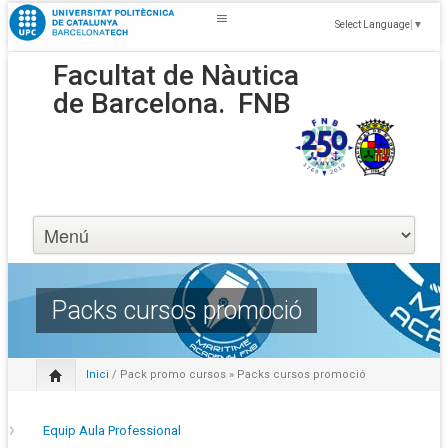
Select Language
▼
Facultat de Nàutica
de Barcelona.
FNB
Packs cursos promoció
Inici
/
Pack promo cursos
» Packs cursos promoció
Equip Aula Professional