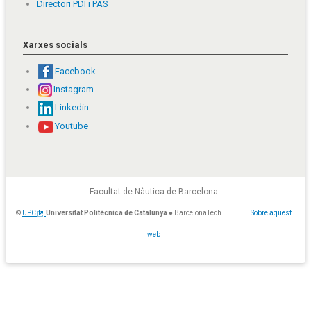
Directori PDI i PAS
Xarxes socials
Facebook
Instagram
Linkedin
Youtube
Facultat de Nàutica de Barcelona
©
UPC
Universitat Politècnica de Catalunya
● BarcelonaTech
Sobre aquest
web