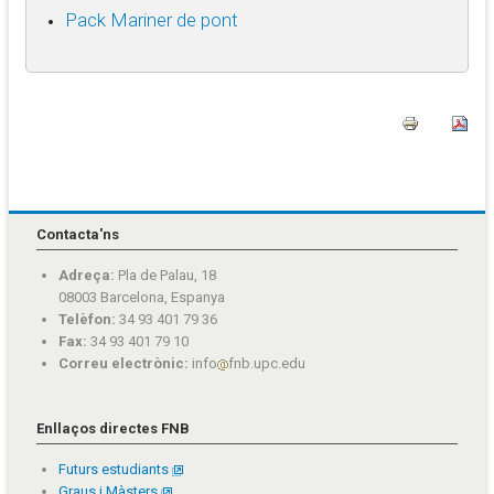
Pack Mariner de pont
Contacta'ns
Adreça:
Pla de Palau, 18
08003 Barcelona, Espanya
Telèfon:
34 93 401 79 36
Fax:
34 93 401 79 10
Correu electrònic:
info
fnb.upc.edu
Enllaços directes FNB
Futurs estudiants
Graus i Màsters