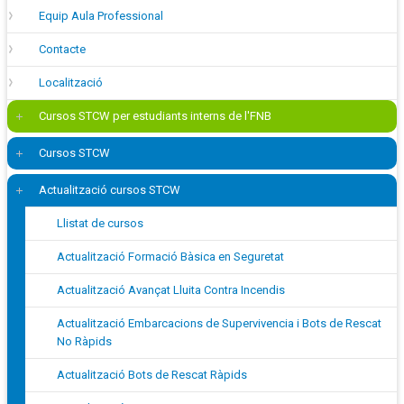
Equip Aula Professional
Contacte
Localització
Cursos STCW per estudiants interns de l'FNB
Cursos STCW
Actualització cursos STCW
Llistat de cursos
Actualització Formació Bàsica en Seguretat
Actualització Avançat Lluita Contra Incendis
Actualització Embarcacions de Supervivencia i Bots de Rescat
No Ràpids
Actualització Bots de Rescat Ràpids