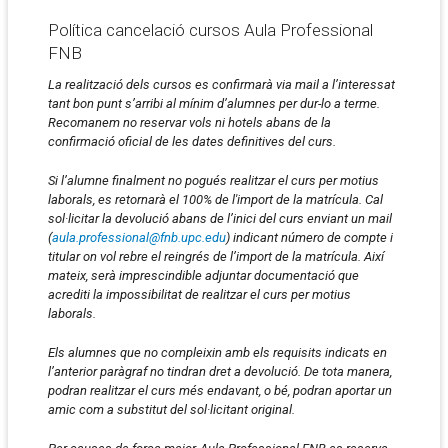
Política cancelació cursos Aula Professional
FNB
La realització dels cursos es confirmarà via mail a l’interessat
tant bon punt s’arribi al mínim d’alumnes per dur-lo a terme.
Recomanem no reservar vols ni hotels abans de la
confirmació oficial de les dates definitives del curs.
Si l’alumne finalment no pogués realitzar el curs per motius
laborals, es retornarà el 100% de l'import de la matrícula. Cal
sol·licitar la devolució abans de l’inici del curs enviant un mail
(
aula.professional@fnb.upc.edu
) indicant número de compte i
titular on vol rebre el reingrés de l’import de la matrícula. Així
mateix, serà imprescindible adjuntar documentació que
acrediti la impossibilitat de realitzar el curs per motius
laborals.
Els alumnes que no compleixin amb els requisits indicats en
l’anterior paràgraf no tindran dret a devolució. De tota manera,
podran realitzar el curs més endavant, o bé, podran aportar un
amic com a substitut del sol·licitant original.