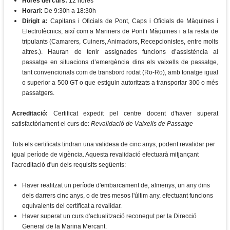
Hores del curs:
12 hores
Horari:
De 9:30h a 18:30h
Dirigit a:
Capitans i Oficials de Pont, Caps i Oficials de Màquines i
Electrotècnics, així com a Mariners de Pont i Màquines i a la resta de
tripulants (Camarers, Cuiners, Animadors, Recepcionistes, entre molts
altres.). Hauran de tenir assignades funcions d’assistència al
passatge en situacions d’emergència dins els vaixells de passatge,
tant convencionals com de transbord rodat (Ro-Ro), amb tonatge igual
o superior a 500 GT o que estiguin autoritzats a transportar 300 o més
passatgers.
Acreditació:
Certificat expedit pel centre docent d'haver superat
satisfactòriament el curs de:
Revalidació de Vaixells de Passatge
Tots els certificats tindran una validesa de cinc anys, podent revalidar per
igual període de vigència. Aquesta revalidació efectuarà mitjançant
l'acreditació d'un dels requisits següents:
Haver realitzat un període d'embarcament de, almenys, un any dins
dels darrers cinc anys, o de tres mesos l'últim any, efectuant funcions
equivalents del certificat a revalidar.
Haver superat un curs d'actualització reconegut per la Direcció
General de la Marina Mercant.