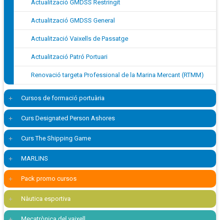
Actualització GMDSS Restringit
Actualització GMDSS General
Actualització Vaixells de Passatge
Actualització Patró Portuari
Renovació targeta Professional de la Marina Mercant (RTMM)
Cursos de formació portuària
Curs Designated Person Ashores
Curs The Shipping Game
MARLINS
Pack promo cursos
Nàutica esportiva
Mecatrònica del vaixell