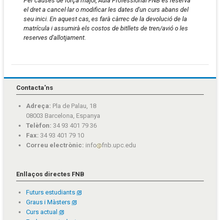
Per causes de força major, Aula Professional FNB es reserva
el dret a cancel·lar o modificar les dates d'un curs abans del
seu inici. En aquest cas, es farà càrrec de la devolució de la
matrícula i assumirà els costos de bitllets de tren/avió o les
reserves d'allotjament.
Contacta'ns
Adreça:
Pla de Palau, 18
08003 Barcelona, Espanya
Telèfon:
34 93 401 79 36
Fax:
34 93 401 79 10
Correu electrònic:
info
fnb.upc.edu
Enllaços directes FNB
Futurs estudiants
Graus i Màsters
Curs actual