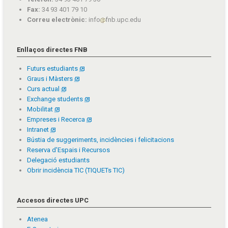
Fax:
34 93 401 79 10
Correu electrònic:
info
fnb.upc.edu
Enllaços directes FNB
Futurs estudiants
Graus i Màsters
Curs actual
Exchange students
Mobilitat
Empreses i Recerca
Intranet
Bústia de suggeriments, incidències i felicitacions
Reserva d'Espais i Recursos
Delegació estudiants
Obrir incidència TIC (TIQUETs TIC)
Accesos directes UPC
Atenea