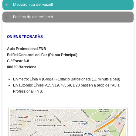
Mecatrònica del vaixell
Política de cancel·lació
ON ENS TROBARÀS
Aula Professional FNB
Edifici Consorci del Far (Planta Principal)
C / Escar 6-8
08039 Barcelona
En
metro: Línia 4 (Groga) - Estació Barceloneta (11 minuts a peu)
En
autobús: Línies V15,V19, 47, 59, D20 passen a prop de l'Aula
Professional FNB.