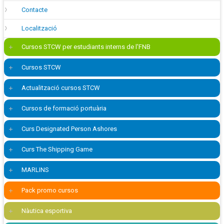
Contacte
Localització
Cursos STCW per estudiants interns de l'FNB
Cursos STCW
Actualització cursos STCW
Cursos de formació portuària
Curs Designated Person Ashores
Curs The Shipping Game
MARLINS
Pack promo cursos
Nàutica esportiva