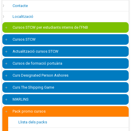
Contacte
Localització
Cursos STCW per estudiants interns de l'FNB
Cursos STCW
Actualització cursos STCW
Cursos de formació portuària
Curs Designated Person Ashores
Curs The Shipping Game
MARLINS
Pack promo cursos
Llista dels packs