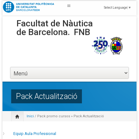
Select Language
▼
Facultat de Nàutica
de Barcelona.
FNB
Pack Actualització
Inici
/
Pack promo cursos
» Pack Actualització
Equip Aula Professional