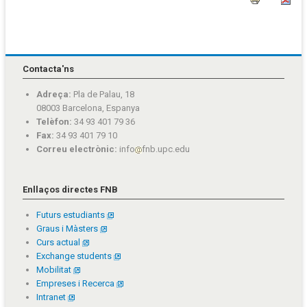
Contacta'ns
Adreça:
Pla de Palau, 18
08003 Barcelona, Espanya
Telèfon:
34 93 401 79 36
Fax:
34 93 401 79 10
Correu electrònic:
info
fnb.upc.edu
Enllaços directes FNB
Futurs estudiants
Graus i Màsters
Curs actual
Exchange students
Mobilitat
Empreses i Recerca
Intranet